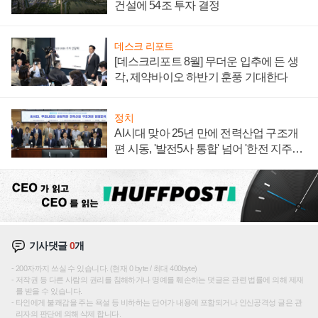
건설에 54조 투자 결정
데스크 리포트
[데스크리포트 8월] 무더운 입추에 든 생
각, 제약바이오 하반기 훈풍 기대한다
정치
AI시대 맞아 25년 만에 전력산업 구조개
편 시동, '발전5사 통합' 넘어 '한전 지주사'
재편론도
기사댓글
0
개
200자까지 쓰실 수 있습니다. (현재 0 byte / 최대 400byte)
저작권 등 다른 사람의 권리를 침해하거나 명예를 훼손하는 댓글은 관련 법률에 의해 제재
를 받을 수 있습니다.
타인에게 불쾌감을 주는 욕설 등 비하하는 단어가 내용에 포함되거나 인신공격성 글은 관
리자의 판단에 의해 삭제 합니다.