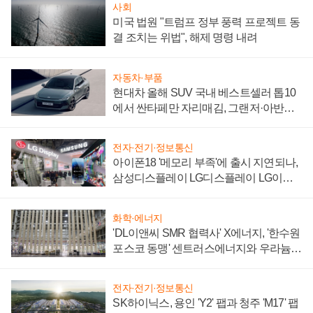
사회
미국 법원 "트럼프 정부 풍력 프로젝트 동
결 조치는 위법", 해제 명령 내려
자동차·부품
현대차 올해 SUV 국내 베스트셀러 톱10
에서 싼타페만 자리매김, 그랜저·아반떼
'세단 쌍끌이'로 내수 방어
전자·전기·정보통신
아이폰18 '메모리 부족'에 출시 지연되나,
삼성디스플레이 LG디스플레이 LG이노
텍 '탈애플' 수익 다각화 속도
화학·에너지
'DL이앤씨 SMR 협력사' X에너지, '한수원
포스코 동맹' 센트러스에너지와 우라늄
계약 체결
전자·전기·정보통신
SK하이닉스, 용인 'Y2' 팹과 청주 'M17' 팹