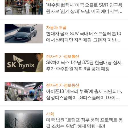
'한수원 협력사' 미국 오클로 SMR 연구용
원자로 '임계 상태' 도달, 미국 에너지부
"중요한 이정표"
자동차·부품
현대차 올해 SUV 국내 베스트셀러 톱10
에서 싼타페만 자리매김, 그랜저·아반떼
'세단 쌍끌이'로 내수 방어
전자·전기·정보통신
SK하이닉스 1주당 375원 현금배당 실시,
추가 주주환원 계획 9월 공개 예정
전자·전기·정보통신
아이폰18 '메모리 부족'에 출시 지연되나,
삼성디스플레이 LG디스플레이 LG이노
텍 '탈애플' 수익 다각화 속도
사회
미국 법원 "트럼프 정부 풍력 프로젝트 동
결 조치는 위법", 해제 명령 내려