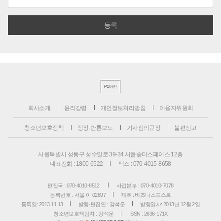
PC버전
회사소개
윤리강령
개인정보처리방침
이용자위원회
청소년보호정책
정정·반론보도
기사심의규정
불편신고
서울특별시 성동구 성수일로 39-34 서울숲더스페이스 12층
대표전화 : 1800-6522
팩스 : 070-4015-8658
편집국 : 070-4010-8512
사업본부 : 070-4010-7078
등록번호 : 서울 아 02897
제호 : 비즈니스포스트
등록일: 2013.11.13
발행·편집인 : 강석운
발행일자: 2013년 12월 2일
청소년보호책임자 : 강석운
ISSN : 2636-171X