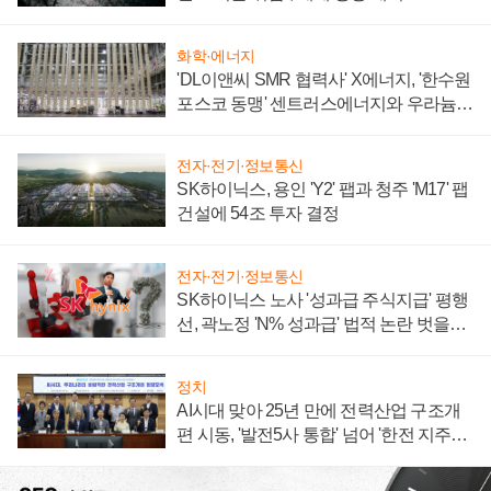
화학·에너지
'DL이앤씨 SMR 협력사' X에너지, '한수원
포스코 동맹' 센트러스에너지와 우라늄
계약 체결
전자·전기·정보통신
SK하이닉스, 용인 'Y2' 팹과 청주 'M17' 팹
건설에 54조 투자 결정
전자·전기·정보통신
SK하이닉스 노사 '성과급 주식지급' 평행
선, 곽노정 'N% 성과급' 법적 논란 벗을지
주목
정치
AI시대 맞아 25년 만에 전력산업 구조개
편 시동, '발전5사 통합' 넘어 '한전 지주사'
재편론도