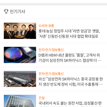
인기기사
소비자·유통
롯데·농심 창업주 시대 '라면 앙금'은 옛말,
'사촌' 신동빈·신동원 시대 협업 확대일로
전자·전기·정보통신
D램과 HBM 내년 물량도 '품절', 고객사 위
기감이 삼성전자 SK하이닉스 협상력 더 키
워
전자·전기·정보통신
외신 "삼성전자 SK하이닉스 중국 공장용 현
지 생산 반도체 장비 시험, 미국 수출통제 대
비"
건설
국내외서 속도 붙는 원전 사업, 삼성물산·현