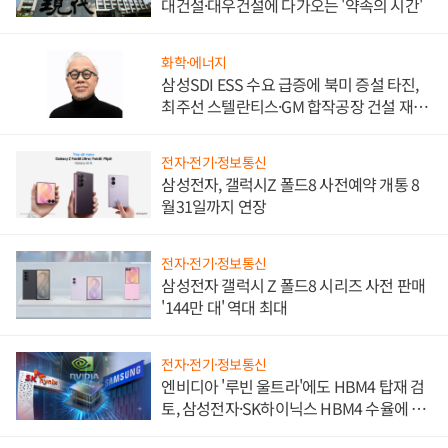
대건설·대우건설에 다가오는 '약속의 시간'
화학·에너지
삼성SDI ESS 수요 급증에 북미 증설 타진,
최주선 스텔란티스·GM 합작공장 건설 재추
진하나
전자·전기·정보통신
삼성전자, 갤럭시Z 폴드8 사전예약 개통 8
월31일까지 연장
전자·전기·정보통신
삼성전자 갤럭시 Z 폴드8 시리즈 사전 판매
'144만 대' 역대 최대
전자·전기·정보통신
엔비디아 '루빈 울트라'에도 HBM4 탑재 검
토, 삼성전자·SK하이닉스 HBM4 수율에 주
도권 갈린다