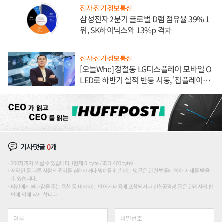
전자·전기·정보통신
삼성전자 2분기 글로벌 D램 점유율 39% 1
위, SK하이닉스와 13%p 격차
전자·전기·정보통신
[오늘Who] 정철동 LG디스플레이 모바일 O
LED로 하반기 실적 반등 시동, '칩플레이
션'에 가격 인하 압박은 부담
기사댓글
0
개
200자까지 쓰실 수 있습니다. (현재 0 byte / 최대 400byte)
저작권 등 다른 사람의 권리를 침해하거나 명예를 훼손하는 댓글은 관련 법률에 의해 제재를 받을
수 있습니다.
타인에게 불쾌감을 주는 욕설 등 비하하는 단어가 내용에 포함되거나 인신공격성 글은 관리자의 판
단에 의해 삭제 합니다.