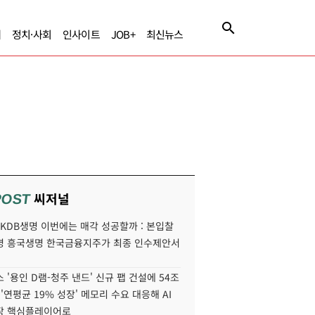
제
정치·사회
인사이트
JOB+
최신뉴스
씨저널
POST
' KDB생명 이번에는 매각 성공할까 : 본입찰
명 흥국생명 한국금융지주가 최종 인수제안서
 '용인 D램-청주 낸드' 신규 팹 건설에 54조
 '연평균 19% 성장' 메모리 수요 대응해 AI
장 핵심플레이어로