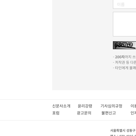
-
200자
까지 쓰실
- 저작권 등 
- 타인에게 불
신문사소개
윤리강령
기사심의규정
이
포럼
광고문의
불편신고
서울특별시 성동구 성
팩스 : 070-4015-