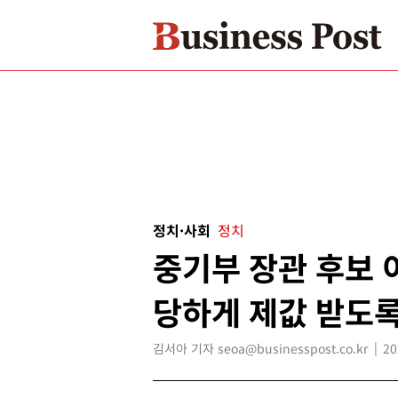
정치·사회
정치
중기부 장관 후보 
당하게 제값 받도록
김서아 기자 seoa@businesspost.co.kr
20