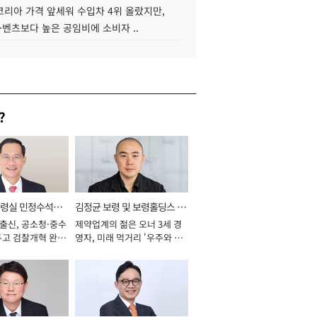
코리아 가격 앞세워 수입차 4위 올랐지만,
·벤츠보다 높은 공임비에 소비자 ..
?
통령실 민정수석비
김정균 보령 및 보령홀딩스 대
 출신, 공소청·중수
제약업계의 젊은 오너 3세 경
표이사 사장
두고 검찰개혁 완수
영자, 미래 먹거리 '우주와 헬
년]
스케어' 공들여 [2026년]