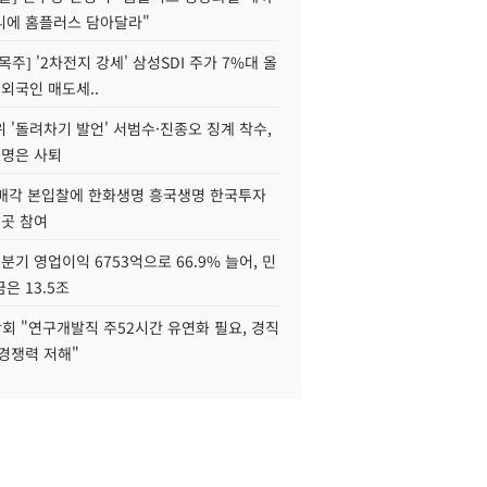
니에 홈플러스 담아달라"
목주] '2차전지 강세' 삼성SDI 주가 7%대 올
 외국인 매도세..
 '돌려차기 발언' 서범수·진종오 징계 착수,
2명은 사퇴
 매각 본입찰에 한화생명 흥국생명 한국투자
3곳 참여
분기 영업이익 6753억으로 66.9% 늘어, 민
은 13.5조
회 "연구개발직 주52시간 유연화 필요, 경직
경쟁력 저해"