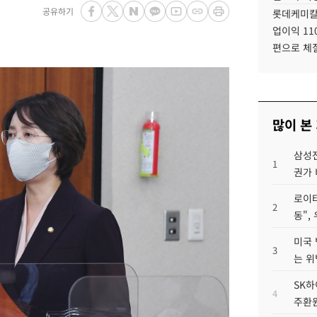
공유하기
롯데케미칼
업이익 11
편으로 체
많이 본
삼성전
1
권가 
로이터
2
동",
미국 
3
는 위
SK하
4
주환원