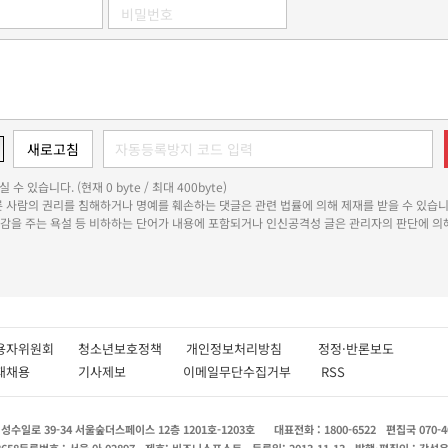
 수 있습니다. (현재 0 byte / 최대 400byte)
다른 사람의 권리를 침해하거나 명예를 훼손하는 댓글은 관련 법률에 의해 제재를 받을 수 있습니
쾌감을 주는 욕설 등 비하하는 단어가 내용에 포함되거나 인신공격성 글은 관리자의 판단에 의해
용자위원회
청소년보호정책
개인정보처리방침
정정·반론보도
인재채용
기사제보
이메일무단수집거부
RSS
수일로 39-34 서울숲더스페이스 12층 1201호-1203호
대표전화 : 1800-6522
편집국 070-4
8658
등록번호 : 서울 아 02897
제호: 비즈니스포스트
등록일: 2013.11.13
발행·편집인 : 강석