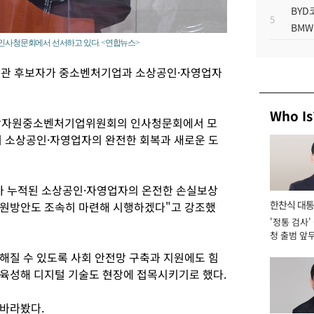
BYD
5
BMW
 인사청문회에서 선서하고 있다. <연합뉴스>
장관 후보자가 중소벤처기업과 소상공인·자영업자
Who Is
통상자원중소벤처기업위원회의 인사청문회에서 모
 소상공인·자영업자의 완전한 회복과 새로운 도
가 누적된 소상공인·자영업자의 온전한 손실보상
한찬식 대
지원방안도 조속히 마련해 시행하겠다"고 강조했
'정통 검사'
서관
청 출범 앞
맡아 [2026
해질 수 있도록 사회 안전망 구축과 지원에도 힘
육성해 디지털 기술도 현장에 접목시키기로 했다.
 바라봤다.