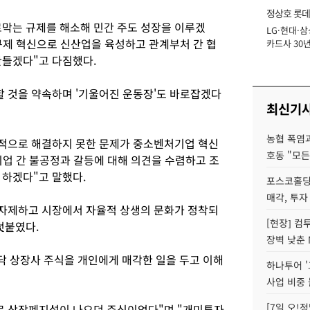
정상호 롯데
막는 규제를 해소해 민간 주도 성장을 이루겠
LG·현대·삼
장
 규제 혁신으로 신산업을 육성하고 관계부처 간 협
카드사 30년
에 '초집중' 
만들겠다"고 다짐했다.
할 것을 약속하며 '기울어진 운동장'도 바로잡겠다
최신기
농협 폭염과
질적으로 해결하지 못한 문제가 중소벤처기업 혁신
호동 "모든
기업 간 불공정과 갈등에 대해 의견을 수렴하고 조
 하겠다"고 말했다.
포스코홀딩
매각, 투자
 자제하고 시장에서 자율적 상생의 문화가 정착되
[현장] 컴
덧붙였다.
장벽 낮춘 
 상장사 주식을 개인에게 매각한 일을 두고 이해
하나투어 '
사업 비중 
[7일 오!
로 상장폐지설이 나오던 주식이었다"며 "개미투자