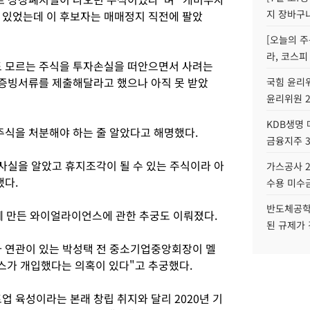
지 장바구
 있었는데 이 후보자는 매매정지 직전에 팔았
[오늘의 주
라, 코스피
도 모르는 주식을 투자손실을 떠안으면서 사려는
증빙서류를 제출해달라고 했으나 아직 못 받았
국힘 윤리위
윤리위원 
KDB생명
주식을 처분해야 하는 줄 알았다고 해명했다.
금융지주 
사실을 알았고 휴지조각이 될 수 있는 주식이라 아
가스공사 2
했다.
수용 미수금
반도체공학
함께 만든 와이얼라이언스에 관한 추궁도 이뤄졌다.
된 규제가 
 연관이 있는 박성택 전 중소기업중앙회장이 멜
스가 개입했다는 의혹이 있다"고 추궁했다.
 육성이라는 본래 창립 취지와 달리 2020년 기