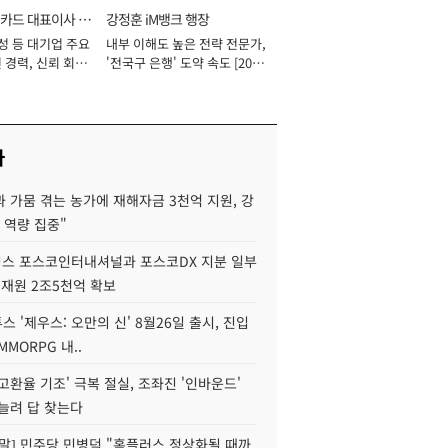
카드 대표이사 사
강정훈 iM뱅크 행장
성 등 대기업 주요
내부 이해도 높은 전략 전문가,
 경력, 신뢰 회복
'전국구 은행' 도약 속도 [2026
[2026년]
년]
사
 가뭄 겪는 농가에 재해자금 3천억 지원, 강
 역량 집중"
스 포스코인터내셔널과 포스코DX 지분 일부
 재원 2조5천억 확보
투스 '제우스: 오만의 신' 8월26일 출시, 진입
MMORPG 내..
고환율 기조' 극복 절실, 조좌진 '인바운드'
늘려 답 찾는다
정말] 민주당 민병덕 "홈플러스 정상화될 때까