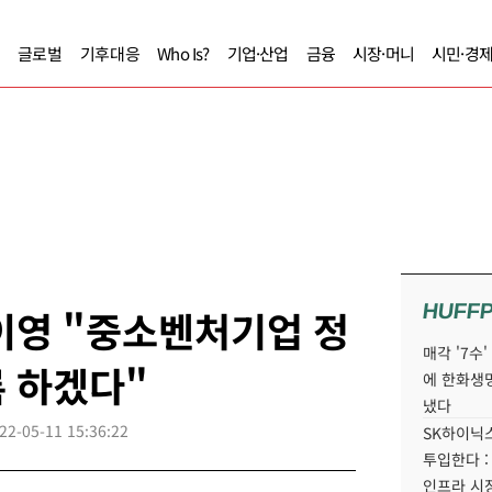
글로벌
기후대응
Who Is?
기업·산업
금융
시장·머니
시민·경
HUFF
이영 "중소벤처기업 정
매각 '7수
 하겠다"
에 한화생
냈다
22-05-11 15:36:22
SK하이닉스
투입한다 :
인프라 시