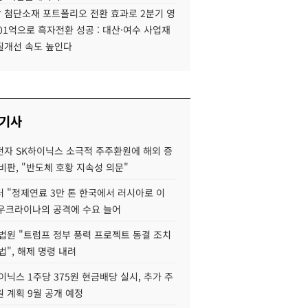
 첨단소재 포트폴리오 전환 효과로 2분기 영
01억으로 흑자전환 성공 : 대산·여수 사업재
질개선 속도 높인다
 기사
자 SK하이닉스 소극적 주주환원에 해외 증
비판, "반도체 호황 지속성 의문"
 "정제연료 3만 톤 한국에서 러시아로 이
 우크라이나의 공격에 수요 늘어
법원 "트럼프 정부 풍력 프로젝트 동결 조치
법", 해제 명령 내려
이닉스 1주당 375원 현금배당 실시, 추가 주
 계획 9월 공개 예정