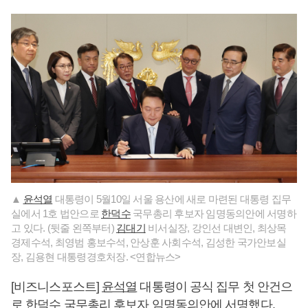
▲
윤석열
대통령이 5월10일 서울 용산에 새로 마련된 대통령 집무
실에서 1호 법안으로
한덕수
국무총리 후보자 임명동의안에 서명하
고 있다. (뒷줄 왼쪽부터)
김대기
비서실장, 강인선 대변인, 최상목
경제수석, 최영범 홍보수석, 안상훈 사회수석, 김성한 국가안보실
장, 김용현 대통령경호처장. <연합뉴스>
[비즈니스포스트]
윤석열
대통령이 공식 집무 첫 안건으
로
한덕수
국무총리 후보자 임명동의안에 서명했다.