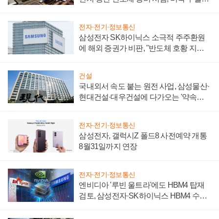
제 대비"
전자·전기·정보통신
삼성전자 SK하이닉스 소극적 주주환원
에 해외 증권가 비판, "반도체 호황 지속
성 의문"
건설
국내외서 속도 붙는 원전 사업, 삼성물산·
현대건설·대우건설에 다가오는 '약속의
시간'
전자·전기·정보통신
삼성전자, 갤럭시Z 폴드8 사전예약 개통
8월31일까지 연장
전자·전기·정보통신
엔비디아 '루빈 울트라'에도 HBM4 탑재
검토, 삼성전자·SK하이닉스 HBM4 수율
에 주도권 갈린다