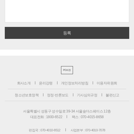
PC버전
회사소개
윤리강령
개인정보처리방침
이용자위원회
청소년보호정책
정정·반론보도
기사심의규정
불편신고
서울특별시 성동구 성수일로 39-34 서울숲더스페이스 12층
대표전화 : 1800-6522
팩스 : 070-4015-8658
편집국 : 070-4010-8512
사업본부 : 070-4010-7078