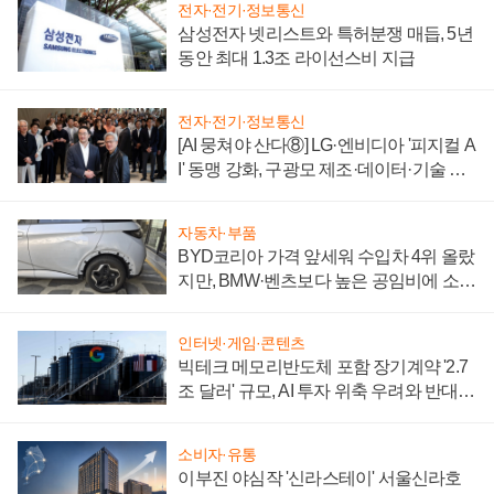
전자·전기·정보통신
삼성전자 넷리스트와 특허분쟁 매듭, 5년
동안 최대 1.3조 라이선스비 지급
전자·전기·정보통신
[AI 뭉쳐야 산다⑧] LG·엔비디아 '피지컬 A
I' 동맹 강화, 구광모 제조·데이터·기술 결
집해 종합 로보틱스 기업으로
자동차·부품
BYD코리아 가격 앞세워 수입차 4위 올랐
지만, BMW·벤츠보다 높은 공임비에 소비
자 불만 폭발
인터넷·게임·콘텐츠
빅테크 메모리반도체 포함 장기계약 '2.7
조 달러' 규모, AI 투자 위축 우려와 반대
신호
소비자·유통
이부진 야심작 '신라스테이' 서울신라호