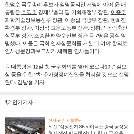
한덕수
국무총리 후보자 임명동의안 서명에 이어 윤 대
통령은
추경호
경제부총리 겸 기획재정부 장관,
이종호
과학기술정보통신부 장관, 이종섭 국방부 장관, 한화진
환경부 장관, 이정식 고용노동부 장관, 정황근 농림축산
식품부 장관, 조승환 해양수산부 장관 등 7명을 공식 임
명했다. 이들은 국회 인사청문회를 거친 뒤 여야 합의로
인사청문경과보고서가 채택된 인사들이다.
윤 대통령은 12일 첫 국무회의를 열어 코로나19 손실보
상 등을 위한 2차 추가경정예산안을 처리할 것으로 전망
된다. 김남형 기자
인기기사
전자·전기·정보통신
외신 "삼성전자 SK하이닉스 중국 공장용
현지 생산 반도체 장비 시험, 미국 수출통