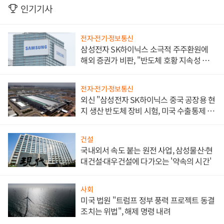
인기기사
전자·전기·정보통신
삼성전자 SK하이닉스 소극적 주주환원에
해외 증권가 비판, "반도체 호황 지속성 의
문"
전자·전기·정보통신
외신 "삼성전자 SK하이닉스 중국 공장용 현
지 생산 반도체 장비 시험, 미국 수출통제 대
비"
건설
국내외서 속도 붙는 원전 사업, 삼성물산·현
대건설·대우건설에 다가오는 '약속의 시간'
사회
미국 법원 "트럼프 정부 풍력 프로젝트 동결
조치는 위법", 해제 명령 내려