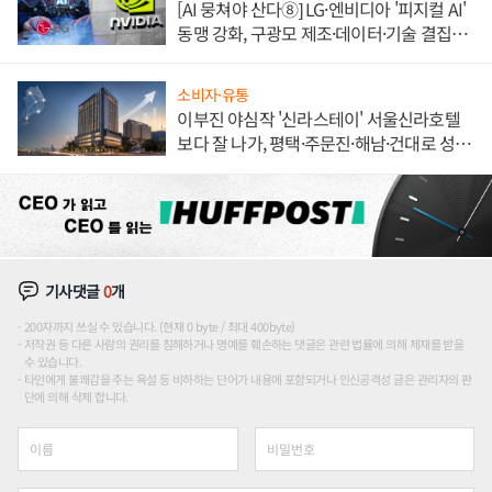
[AI 뭉쳐야 산다⑧] LG·엔비디아 '피지컬 AI'
동맹 강화, 구광모 제조·데이터·기술 결집
해 종합 로보틱스 기업으로
소비자·유통
이부진 야심작 '신라스테이' 서울신라호텔
보다 잘 나가, 평택·주문진·해남·건대로 성
장판 더 넓힌다
기사댓글
0
개
200자까지 쓰실 수 있습니다. (현재 0 byte / 최대 400byte)
저작권 등 다른 사람의 권리를 침해하거나 명예를 훼손하는 댓글은 관련 법률에 의해 제재를 받을
수 있습니다.
타인에게 불쾌감을 주는 욕설 등 비하하는 단어가 내용에 포함되거나 인신공격성 글은 관리자의 판
단에 의해 삭제 합니다.