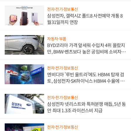
전자·전기·정보통신
삼성전자, 갤럭시Z 폴드8 사전예약 개통 8
월31일까지 연장
자동차·부품
BYD코리아 가격 앞세워 수입차 4위 올랐지
만, BMW·벤츠보다 높은 공임비에 소비자
불만 폭발
전자·전기·정보통신
엔비디아 '루빈 울트라'에도 HBM4 탑재 검
토, 삼성전자·SK하이닉스 HBM4 수율에 주
도권 갈린다
전자·전기·정보통신
삼성전자 넷리스트와 특허분쟁 매듭, 5년 동
안 최대 1.3조 라이선스비 지급
전자·전기·정보통신