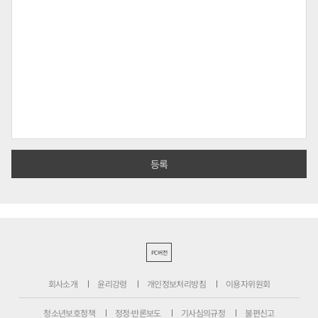
PC버전
회사소개
윤리강령
개인정보처리방침
이용자위원회
청소년보호정책
정정·반론보도
기사심의규정
불편신고