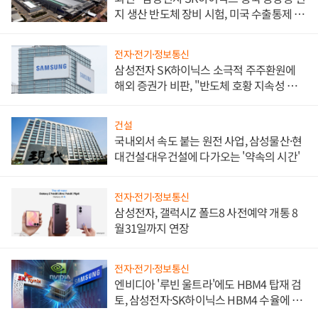
지 생산 반도체 장비 시험, 미국 수출통제 대
비"
전자·전기·정보통신
삼성전자 SK하이닉스 소극적 주주환원에
해외 증권가 비판, "반도체 호황 지속성 의
문"
건설
국내외서 속도 붙는 원전 사업, 삼성물산·현
대건설·대우건설에 다가오는 '약속의 시간'
전자·전기·정보통신
삼성전자, 갤럭시Z 폴드8 사전예약 개통 8
월31일까지 연장
전자·전기·정보통신
엔비디아 '루빈 울트라'에도 HBM4 탑재 검
토, 삼성전자·SK하이닉스 HBM4 수율에 주
도권 갈린다