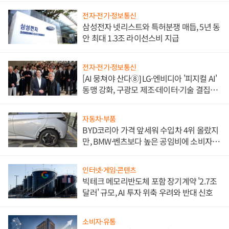
전자·전기·정보통신
삼성전자 넷리스트와 특허분쟁 매듭, 5년 동
안 최대 1.3조 라이선스비 지급
전자·전기·정보통신
[AI 뭉쳐야 산다⑧] LG·엔비디아 '피지컬 AI'
동맹 강화, 구광모 제조·데이터·기술 결집
해 종합 로보틱스 기업으로
자동차·부품
BYD코리아 가격 앞세워 수입차 4위 올랐지
만, BMW·벤츠보다 높은 공임비에 소비자
불만 폭발
인터넷·게임·콘텐츠
빅테크 메모리반도체 포함 장기계약 '2.7조
달러' 규모, AI 투자 위축 우려와 반대 신호
소비자·유통