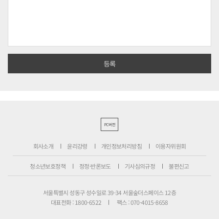
PC버전
회사소개
윤리강령
개인정보처리방침
이용자위원회
청소년보호정책
정정·반론보도
기사심의규정
불편신고
서울특별시 성동구 성수일로 39-34 서울숲더스페이스 12층
대표전화 : 1800-6522
팩스 : 070-4015-8658