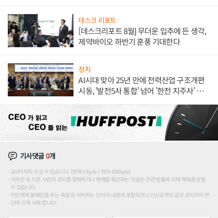
데스크 리포트
[데스크리포트 8월] 무더운 입추에 든 생각,
제약바이오 하반기 훈풍 기대한다
정치
AI시대 맞아 25년 만에 전력산업 구조개편
시동, '발전5사 통합' 넘어 '한전 지주사' 재편
론도
기사댓글
0
개
200자까지 쓰실 수 있습니다. (현재 0 byte / 최대 400byte)
저작권 등 다른 사람의 권리를 침해하거나 명예를 훼손하는 댓글은 관련 법률에 의해 제재를 받을
수 있습니다.
타인에게 불쾌감을 주는 욕설 등 비하하는 단어가 내용에 포함되거나 인신공격성 글은 관리자의 판
단에 의해 삭제 합니다.