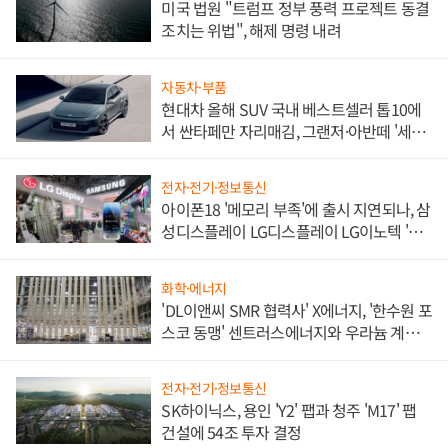
미국 법원 "트럼프 정부 풍력 프로젝트 동결
조치는 위법", 해제 명령 내려
자동차·부품
현대차 올해 SUV 국내 베스트셀러 톱10에
서 싼타페만 자리매김, 그랜저·아반떼 '세단
쌍끌이'로 내수 방어
전자·전기·정보통신
아이폰18 '메모리 부족'에 출시 지연되나, 삼
성디스플레이 LG디스플레이 LG이노텍 '탈
애플' 수익 다각화 속도
화학·에너지
'DL이앤씨 SMR 협력사' X에너지, '한수원 포
스코 동맹' 센트러스에너지와 우라늄 계약
체결
전자·전기·정보통신
SK하이닉스, 용인 'Y2' 팹과 청주 'M17' 팹
건설에 54조 투자 결정