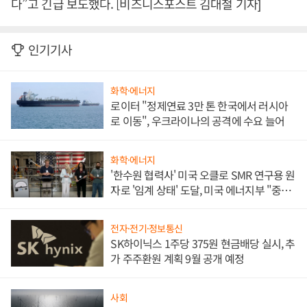
다”고 긴급 보도했다. [비즈니스포스트 김대철 기자]
인기기사
화학·에너지
로이터 "정제연료 3만 톤 한국에서 러시아
로 이동", 우크라이나의 공격에 수요 늘어
화학·에너지
'한수원 협력사' 미국 오클로 SMR 연구용 원
자로 '임계 상태' 도달, 미국 에너지부 "중요
한 이정표"
전자·전기·정보통신
SK하이닉스 1주당 375원 현금배당 실시, 추
가 주주환원 계획 9월 공개 예정
사회