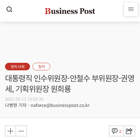
정치·사회
정치
대통령직 인수위원장-안철수 부위원장-권영
세, 기획위원장 원희룡
2022-03-13 15:03:34
나병현 기자 - naforce@businesspost.co.kr
0