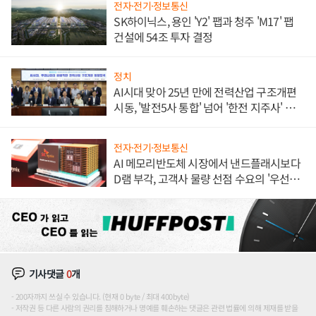
전자·전기·정보통신
SK하이닉스, 용인 'Y2' 팹과 청주 'M17' 팹
건설에 54조 투자 결정
정치
AI시대 맞아 25년 만에 전력산업 구조개편
시동, '발전5사 통합' 넘어 '한전 지주사' 재편
론도
전자·전기·정보통신
AI 메모리반도체 시장에서 낸드플래시보다
D램 부각, 고객사 물량 선점 수요의 '우선순
위'
기사댓글
0
개
200자까지 쓰실 수 있습니다. (현재 0 byte / 최대 400byte)
저작권 등 다른 사람의 권리를 침해하거나 명예를 훼손하는 댓글은 관련 법률에 의해 제재를 받을