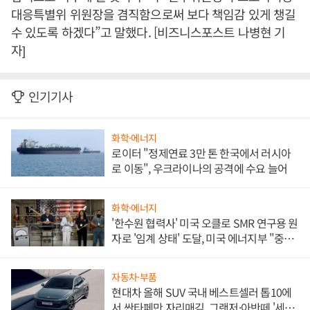
대응특별위 위원장을 겸직함으로써 보다 책임감 있게 챙길
수 있도록 하겠다”고 말했다. [비즈니스포스트 나병현 기
자]
인기기사
화학·에너지
로이터 "정제연료 3만 톤 한국에서 러시아
로 이동", 우크라이나의 공격에 수요 늘어
화학·에너지
'한수원 협력사' 미국 오클로 SMR 연구용 원
자로 '임계 상태' 도달, 미국 에너지부 "중요
한 이정표"
자동차·부품
현대차 올해 SUV 국내 베스트셀러 톱10에
서 싼타페만 자리매김, 그랜저·아반떼 '세단