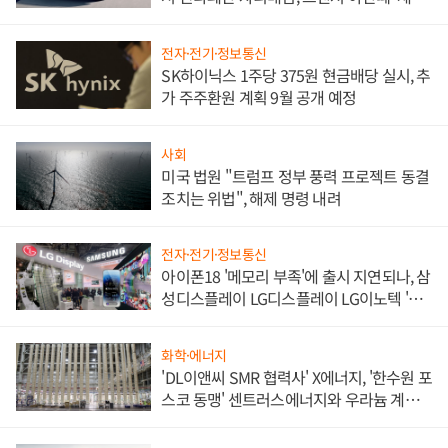
쌍끌이'로 내수 방어
전자·전기·정보통신
SK하이닉스 1주당 375원 현금배당 실시, 추
가 주주환원 계획 9월 공개 예정
사회
미국 법원 "트럼프 정부 풍력 프로젝트 동결
조치는 위법", 해제 명령 내려
전자·전기·정보통신
아이폰18 '메모리 부족'에 출시 지연되나, 삼
성디스플레이 LG디스플레이 LG이노텍 '탈
애플' 수익 다각화 속도
화학·에너지
'DL이앤씨 SMR 협력사' X에너지, '한수원 포
스코 동맹' 센트러스에너지와 우라늄 계약
체결