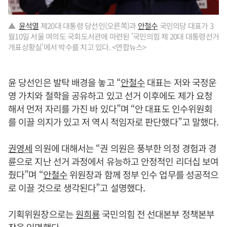
▲
윤석열
제20대 대통령 당선인(오른쪽)과
안철수
국민의당 대표가 3
월10일 서울 여의도 국회도서관에 마련된 '국민의힘 제 20대 대통령선거
개표상황실'에서 박수를 치고 있다. <연합뉴스>
윤 당선인은 발탁 배경을 놓고 “
안철수
대표는 저와 국정운
영 가치와 철학을 공유하고 있고 선거 이후에도 제가 요청
해서 먼저 자리를 가진 바 있다”며 “안 대표도 인수위원회
를 이끌 의지가 있고 저 역시 적임자로 판단했다”고 말했다.
권영세
의원에 대해서는 “권 의원은 풍부한 의정 경험과 경
륜으로 지난 선거 과정에서 유능하고 안정적인 리더십 보여
줬다”며 “
안철수
위원장과 함께 정부 인수 업무를 성공적으
로 이끌 것으로 생각된다”고 설명했다.
기획위원장으로는
원희룡
국민의힘 전 선대본부 정책본부