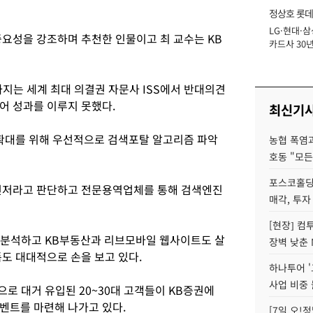
정상호 롯데
LG·현대·삼
장
중요성을 강조하며 추천한 인물이고 최 교수는 KB
카드사 30년
에 '초집중' 
지는 세계 최대 의결권 자문사 ISS에서 반대의견
어 성과를 이루지 못했다.
최신기
확대를 위해 우선적으로 검색포탈 알고리즘 파악
농협 폭염과
호동 "모든
포스코홀딩
 먼저라고 판단하고 전문용역업체를 통해 검색엔진
매각, 투자
[현장] 컴
를 분석하고 KB부동산과 리브모바일 웹사이트도 살
장벽 낮춘 
폼도 대대적으로 손을 보고 있다.
하나투어 '
사업 비중 
으로 대거 유입된 20~30대 고객들이 KB증권에
벤트를 마련해 나가고 있다.
[7일 오!