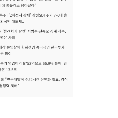
니에 홈플러스 담아달라"
목주] '2차전지 강세' 삼성SDI 주가 7%대 올
 외국인 매도세..
 '돌려차기 발언' 서범수·진종오 징계 착수,
2명은 사퇴
 매각 본입찰에 한화생명 흥국생명 한국투자
3곳 참여
분기 영업이익 6753억으로 66.9% 늘어, 민
은 13.5조
회 "연구개발직 주52시간 유연화 필요, 경직
경쟁력 저해"