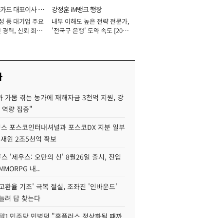
카드 대표이사 사
강정훈 iM뱅크 행장
성 등 대기업 주요
내부 이해도 높은 전략 전문가,
 경력, 신뢰 회복
'전국구 은행' 도약 속도 [2026
[2026년]
년]
사
 가뭄 겪는 농가에 재해자금 3천억 지원, 강
 역량 집중"
스 포스코인터내셔널과 포스코DX 지분 일부
 재원 2조5천억 확보
투스 '제우스: 오만의 신' 8월26일 출시, 진입
MMORPG 내..
고환율 기조' 극복 절실, 조좌진 '인바운드'
늘려 답 찾는다
정말] 민주당 민병덕 "홈플러스 정상화될 때까