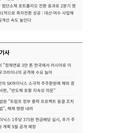
 첨단소재 포트폴리오 전환 효과로 2분기 영
01억으로 흑자전환 성공 : 대산·여수 사업재
질개선 속도 높인다
 기사
 "정제연료 3만 톤 한국에서 러시아로 이
 우크라이나의 공격에 수요 늘어
자 SK하이닉스 소극적 주주환원에 해외 증
비판, "반도체 호황 지속성 의문"
법원 "트럼프 정부 풍력 프로젝트 동결 조치
법", 해제 명령 내려
이닉스 1주당 375원 현금배당 실시, 추가 주
 계획 9월 공개 예정