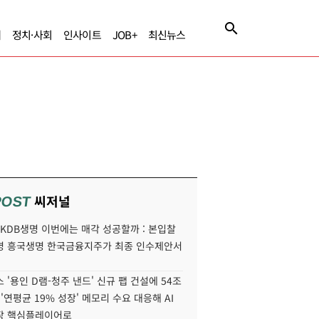
제
정치·사회
인사이트
JOB+
최신뉴스
씨저널
POST
' KDB생명 이번에는 매각 성공할까 : 본입찰
명 흥국생명 한국금융지주가 최종 인수제안서
 '용인 D램-청주 낸드' 신규 팹 건설에 54조
 '연평균 19% 성장' 메모리 수요 대응해 AI
장 핵심플레이어로