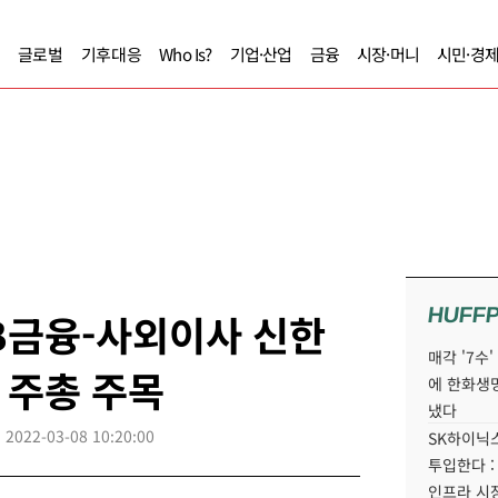
글로벌
기후대응
Who Is?
기업·산업
금융
시장·머니
시민·경
HUFF
B금융-사외이사 신한
매각 '7수
 주총 주목
에 한화생
냈다
2022-03-08 10:20:00
SK하이닉스
투입한다 :
인프라 시