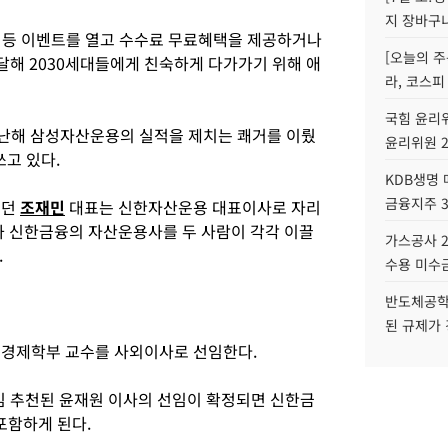
지 장바구
' 등 이벤트를 열고 수수료 무료혜택을 제공하거나
[오늘의 주
해 2030세대들에게 친숙하게 다가가기 위해 애
라, 코스피
국힘 윤리위
난해 삼성자산운용의 실적을 제치는 쾌거를 이뤘
윤리위원 
쓰고 있다.
KDB생명
금융지주 
있던
조재민
대표는 신한자산운용 대표이사로 자리
과 신한금융의 자산운용사를 두 사람이 각각 이끌
가스공사 2
.
수용 미수금
반도체공학
된 규제가 
 경제학부 교수를 사외이사로 선임한다.
 추천된 윤재원 이사의 선임이 확정되면 신한금
포함하게 된다.