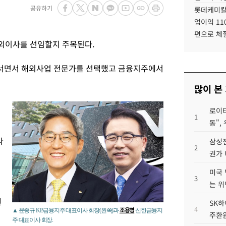
공유하기
롯데케미칼
업이익 11
편으로 체
사외이사를 선임할지 주목된다.
나서면서 해외사업 전문가를 선택했고 금융지주에서
많이 본
업
로이터
의
1
동",
나
삼성전
2
권가 
미국 
으
3
는 위
벤
SK하
4
조용병
▲ 윤종규 KB금융지주 대표이사 회장(왼쪽)과
신한금융지
주환원
주 대표이사 회장.