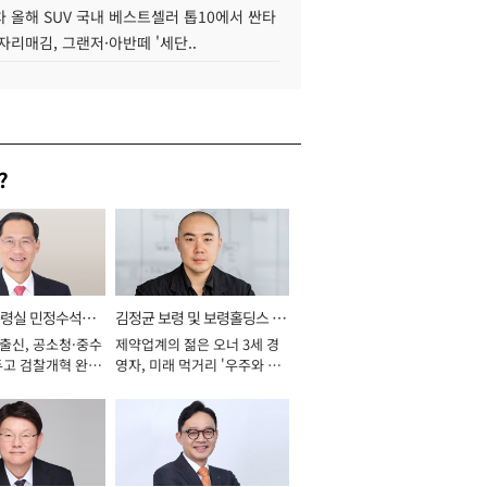
 올해 SUV 국내 베스트셀러 톱10에서 싼타
자리매김, 그랜저·아반떼 '세단..
?
통령실 민정수석비
김정균 보령 및 보령홀딩스 대
 출신, 공소청·중수
제약업계의 젊은 오너 3세 경
표이사 사장
두고 검찰개혁 완수
영자, 미래 먹거리 '우주와 헬
년]
스케어' 공들여 [2026년]