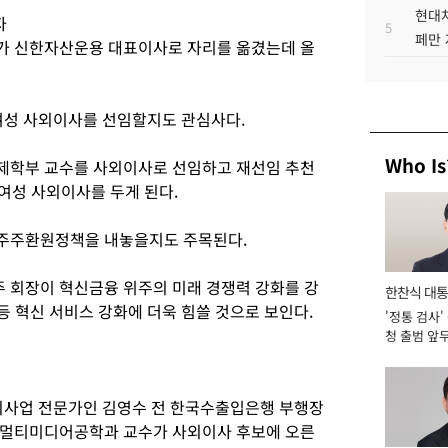
현대차
자
5
페만 
가 신한자산운용 대표이사로 자리를 옮겼는데 올
여성 사외이사를 선임할지도 관심사다.
Who Is
제학부 교수를 사외이사로 선임하고 재선임 추천
여성 사외이사를 두게 된다.
주주환원정책을 내놓을지도 주목된다.
 회장이 혁신금융 위주의 미래 경쟁력 강화를 강
한찬식 대
 등 혁신 서비스 강화에 더욱 힘쓸 것으로 보인다.
'정통 검사'
서관
청 출범 앞
맡아 [2026
해외사업 전문가인 김영수 전 한국수출입은행 부행장
 멀티미디어공학과 교수가 사외이사 후보에 오른