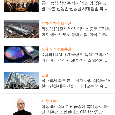
롯데·농심 창업주 시대 '라면 앙금'은 옛
말, '사촌' 신동빈·신동원 시대 협업 확대
일로
전자·전기·정보통신
외신 "삼성전자 SK하이닉스 중국 공장용
현지 생산 반도체 장비 시험, 미국 수출통
제 대비"
전자·전기·정보통신
D램과 HBM 내년 물량도 '품절', 고객사 위
기감이 삼성전자 SK하이닉스 협상력 더
키워
건설
국내외서 속도 붙는 원전 사업, 삼성물산·
현대건설·대우건설에 다가오는 '약속의
시간'
화학·에너지
삼성SDI ESS 수요 급증에 북미 증설 타
진, 최주선 스텔란티스·GM 합작공장 건