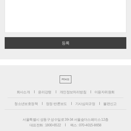
PC버전
회사소개
윤리강령
개인정보처리방침
이용자위원회
청소년보호정책
정정·반론보도
기사심의규정
불편신고
서울특별시 성동구 성수일로 39-34 서울숲더스페이스 12층
대표전화 : 1800-6522
팩스 : 070-4015-8658