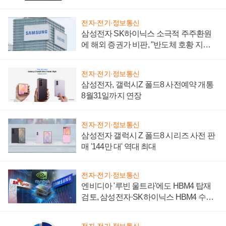
설 재추진하나
전자·전기·정보통신
삼성전자 SK하이닉스 소극적 주주환원
에 해외 증권가 비판, "반도체 호황 지속
성 의문"
전자·전기·정보통신
삼성전자, 갤럭시Z 폴드8 사전예약 개통
8월31일까지 연장
전자·전기·정보통신
삼성전자 갤럭시 Z 폴드8 시리즈 사전 판
매 '144만 대' 역대 최대
전자·전기·정보통신
엔비디아 '루빈 울트라'에도 HBM4 탑재
검토, 삼성전자·SK하이닉스 HBM4 수율
에 주도권 갈린다