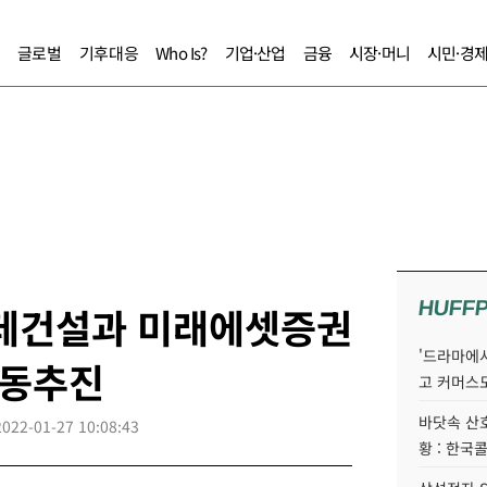
글로벌
기후대응
Who Is?
기업·산업
금융
시장·머니
시민·경
HUFF
롯데건설과 미래에셋증권
'드라마에서
공동추진
고 커머스
바닷속 산
2022-01-27 10:08:43
황 : 한국