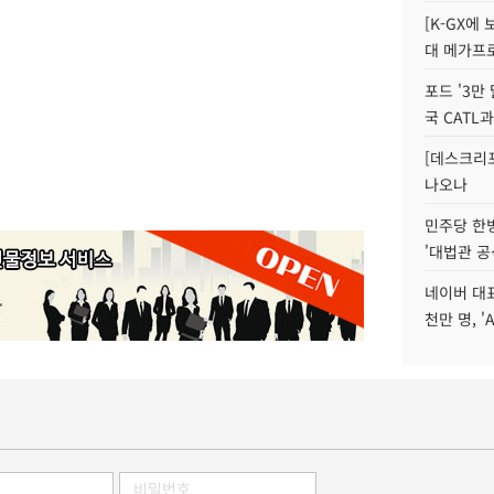
[K-GX에
대 메가프
포드 '3만
국 CATL과
[데스크리포
나오나
민주당 한
'대법관 공
네이버 대표
천만 명, 'A