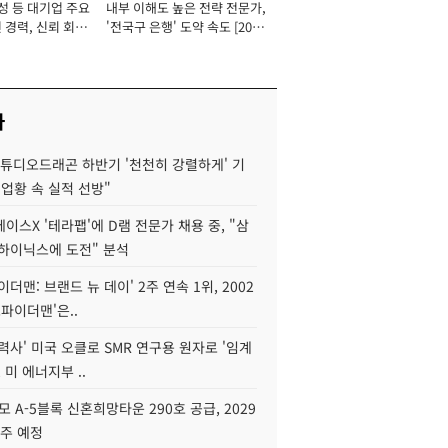
성 등 대기업 주요
내부 이해도 높은 전략 전문가,
 경력, 신뢰 회복
'전국구 은행' 도약 속도 [2026
[2026년]
년]
사
스튜디오드래곤 하반기 '천천히 강렬하게' 기
 업황 속 실적 선방"
이스X '테라팹'에 D램 전문가 채용 중, "삼
K하이닉스에 도전" 분석
이더맨: 브랜드 뉴 데이' 2주 연속 1위, 2002
스파이더맨'은..
력사' 미국 오클로 SMR 연구용 원자로 '임계
 미 에너지부 ..
모 A-5블록 신혼희망타운 290호 공급, 2029
입주 예정