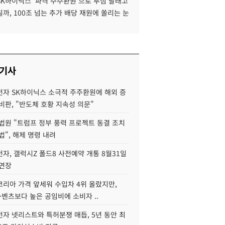
SK하이닉스 '파격 주주환원'으로 투심 달래고
까, 100조 넘는 추가 배당 재원에 쏠리는 눈
 기사
자 SK하이닉스 소극적 주주환원에 해외 증
비판, "반도체 호황 지속성 의문"
법원 "트럼프 정부 풍력 프로젝트 동결 조치
법", 해제 명령 내려
자, 갤럭시Z 폴드8 사전예약 개통 8월31일
 연장
코리아 가격 앞세워 수입차 4위 올랐지만,
·벤츠보다 높은 공임비에 소비자 ..
자 넷리스트와 특허분쟁 매듭, 5년 동안 최