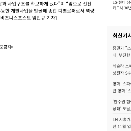
LG·현대·삼
장
달과 사업구조를 확보하게 됐다”며 “앞으로 선진
카드사 30년
부동한 개발사업을 발굴해 종합 디벨로퍼로서 역량
에 '초집중' 
 [비즈니스포스트 임민규 기자]
최신기
배포금지>
증권가 "
대, 부진한
테슬라 스페
성전자 S
영화 '스파
년 영화 '
'한수원 협
상태' 도달,
LH 시흥거
년 11월 