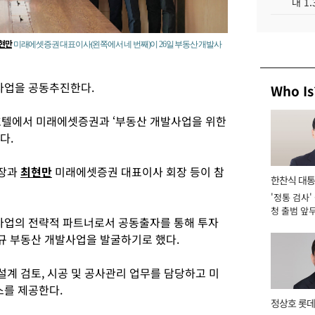
대 1
현만
미래에셋증권 대표이사(왼쪽에서 네 번째)이 26일 부동산 개발사
사업을 공동추진한다.
Who Is
호텔에서 미래에셋증권과 ‘부동산 개발사업을 위한
다.
사장과
최현만
미래에셋증권 대표이사 회장 등이 참
한찬식 대
'정통 검사'
서관
청 출범 앞
업의 전략적 파트너로서 공동출자를 통해 투자
맡아 [2026
규 부동산 개발사업을 발굴하기로 했다.
계 검토, 시공 및 공사관리 업무를 담당하고 미
를 제공한다.
정상호 롯데