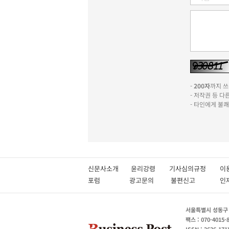
-
200자
까지 쓰실
- 저작권 등 
- 타인에게 불
신문사소개
윤리강령
기사심의규정
이
포럼
광고문의
불편신고
서울특별시 성동구 성
팩스 : 070-4015-
ISSN : 2636-171