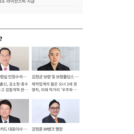
.3조 라이선스비 지급
?
통령실 민정수석비
김정균 보령 및 보령홀딩스 대
 출신, 공소청·중수
제약업계의 젊은 오너 3세 경
표이사 사장
두고 검찰개혁 완수
영자, 미래 먹거리 '우주와 헬
년]
스케어' 공들여 [2026년]
카드 대표이사 사
강정훈 iM뱅크 행장