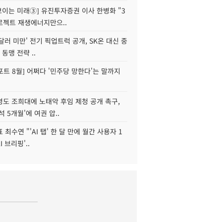
 보이는 미래③] 유진투자증권 이사 한병화 "3
로젝트 재생에너지만으..
 달러 미만' 전기 픽업트럭 공개, SK온 대신 중
 동맹 전략 ..
트 8월] 어쩌다 '민주당 망한다'는 말까지
병도 조희대에 노태악 후임 제청 공개 촉구,
석 5개월'에 여권 압..
 최수연 "'AI 탭' 한 달 만에 월간 사용자 1
I 브리핑'..