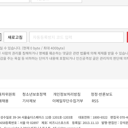
 수 있습니다. (현재 0 byte / 최대 400byte)
다른 사람의 권리를 침해하거나 명예를 훼손하는 댓글은 관련 법률에 의해 제재를 받을 수 있습니
쾌감을 주는 욕설 등 비하하는 단어가 내용에 포함되거나 인신공격성 글은 관리자의 판단에 의해
용자위원회
청소년보호정책
개인정보처리방침
정정·반론보도
인재채용
기사제보
이메일무단수집거부
RSS
수일로 39-34 서울숲더스페이스 12층 1201호-1203호
대표전화 : 1800-6522
편집국 070-4
8658
등록번호 : 서울 아 02897
제호: 비즈니스포스트
등록일: 2013.11.13
발행·편집인 : 강석
X
Copyright ? 2013 비즈니스포스트. All rights reserved.