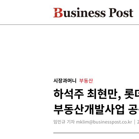
시장과머니
부동산
하석주 최현만, 
부동산개발사업 
임민규 기자 mklim@businesspost.co.kr