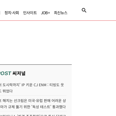
제
정치·사회
인사이트
JOB+
최신뉴스
씨저널
POST
 도시락까지' IP 키운 CJ ENM : 티빙도 웃
도 뛰었다
호 해치는 선크림은 미국·유럽 판매 어려운 상
콜마가 규제 뚫기 위한 '독성 테스트' 통과했다