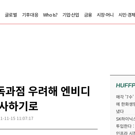
글로벌
기후대응
Who Is?
기업·산업
금융
시장·머니
시민·경
HUFF
독과점 우려해 엔비디
매각 '7수
조사하기로
에 한화생
냈다
1-11-15 11:07:17
SK하이닉스
투입한다 :
인프라 시