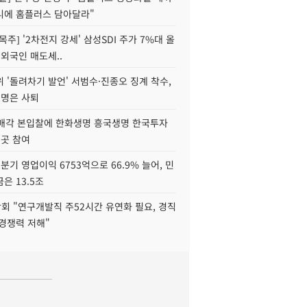
니에 홈플러스 담아달라"
목주] '2차전지 강세' 삼성SDI 주가 7%대 올
 외국인 매도세..
 '돌려차기 발언' 서범수·진종오 징계 착수,
2명은 사퇴
 매각 본입찰에 한화생명 흥국생명 한국투자
3곳 참여
분기 영업이익 6753억으로 66.9% 늘어, 민
은 13.5조
회 "연구개발직 주52시간 유연화 필요, 경직
경쟁력 저해"