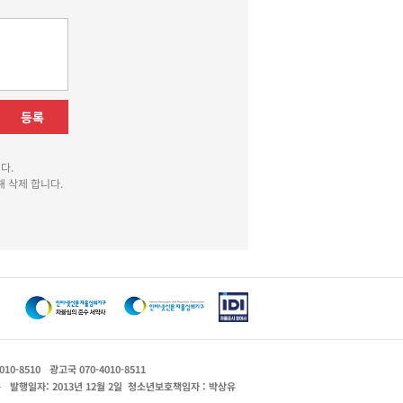
등록
다.
 삭제 합니다.
010-8510
광고국 070-4010-8511
운
발행일자: 2013년 12월 2일
청소년보호책임자 : 박상유