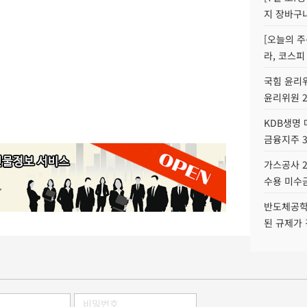
지 장바구
[오늘의 주
라, 코스피
국힘 윤리위
윤리위원 
KDB생명
금융지주 
가스공사 2
수용 미수금
반도체공학
된 규제가 