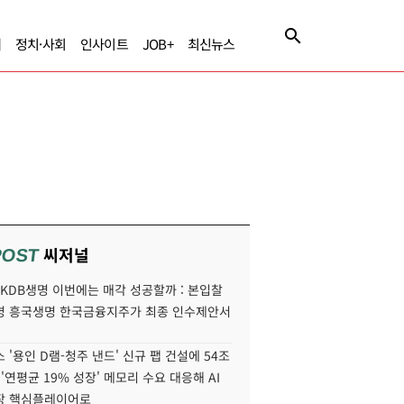
제
정치·사회
인사이트
JOB+
최신뉴스
씨저널
POST
' KDB생명 이번에는 매각 성공할까 : 본입찰
명 흥국생명 한국금융지주가 최종 인수제안서
 '용인 D램-청주 낸드' 신규 팹 건설에 54조
 '연평균 19% 성장' 메모리 수요 대응해 AI
장 핵심플레이어로