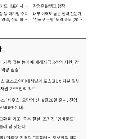
카드 대표이사 사
강정훈 iM뱅크 행장
성 등 대기업 주요
내부 이해도 높은 전략 전문가,
 경력, 신뢰 회복
'전국구 은행' 도약 속도 [2026
[2026년]
년]
사
 가뭄 겪는 농가에 재해자금 3천억 지원, 강
 역량 집중"
스 포스코인터내셔널과 포스코DX 지분 일부
 재원 2조5천억 확보
투스 '제우스: 오만의 신' 8월26일 출시, 진입
MMORPG 내..
고환율 기조' 극복 절실, 조좌진 '인바운드'
늘려 답 찾는다
정말] 민주당 민병덕 "홈플러스 정상화될 때까