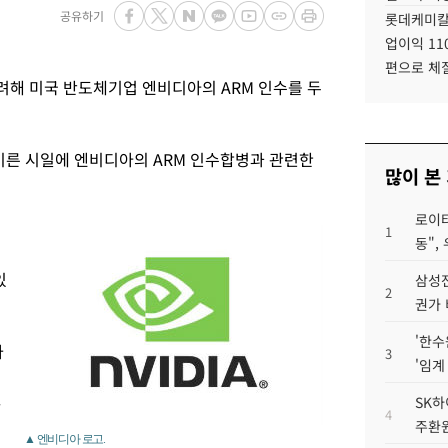
공유하기
롯데케미칼
업이익 11
편으로 체
해 미국 반도체기업 엔비디아의 ARM 인수를 두
 이른 시일에 엔비디아의 ARM 인수합병과 관련한
많이 본
로이터
1
동",
있
삼성전
2
권가 
'한수
가
3
'임계
.
SK하
4
주환원
▲ 엔비디아 로고.