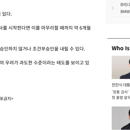
BYD
5
BMW
 있다.
를 시작한다면 이를 마무리할 때까지 약 6개월
Who Is
승인하지 않거나 조건부승인을 내릴 수 있다.
의 우려가 과도한 수준이라는 태도를 보이고 있
한찬식 대
'정통 검사'
서관
청 출범 앞
배포금지>
맡아 [2026