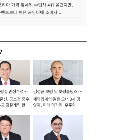
코리아 가격 앞세워 수입차 4위 올랐지만,
·벤츠보다 높은 공임비에 소비자 ..
?
통령실 민정수석비
김정균 보령 및 보령홀딩스 대
 출신, 공소청·중수
제약업계의 젊은 오너 3세 경
표이사 사장
두고 검찰개혁 완수
영자, 미래 먹거리 '우주와 헬
년]
스케어' 공들여 [2026년]