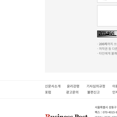
-
200자
까지 쓰실
- 저작권 등 
- 타인에게 불
신문사소개
윤리강령
기사심의규정
이
포럼
광고문의
불편신고
서울특별시 성동구 성
팩스 : 070-4015-
ISSN : 2636-171