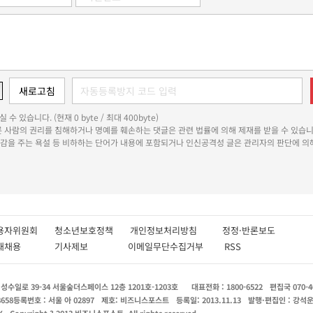
 수 있습니다. (현재 0 byte / 최대 400byte)
다른 사람의 권리를 침해하거나 명예를 훼손하는 댓글은 관련 법률에 의해 제재를 받을 수 있습니
쾌감을 주는 욕설 등 비하하는 단어가 내용에 포함되거나 인신공격성 글은 관리자의 판단에 의해
용자위원회
청소년보호정책
개인정보처리방침
정정·반론보도
인재채용
기사제보
이메일무단수집거부
RSS
수일로 39-34 서울숲더스페이스 12층 1201호-1203호
대표전화 : 1800-6522
편집국 070-4
8658
등록번호 : 서울 아 02897
제호: 비즈니스포스트
등록일: 2013.11.13
발행·편집인 : 강석
X
Copyright ? 2013 비즈니스포스트. All rights reserved.