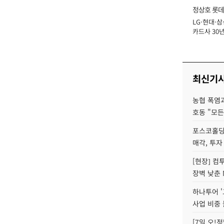
정상호 롯데
LG·현대·삼
장
카드사 30년
에 '초집중' 
최신기
농협 폭염과
호동 "모든
포스코홀딩
매각, 투자
[현장] 컴
장벽 낮춘 
하나투어 '
사업 비중 
[7일 오!