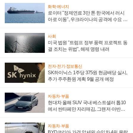
화학·에너지
로이터 "정제연료 3만 톤 한국에서 러시
아로 이동", 우크라이나의 공격에 수요 늘
어
사회
미국 법원 "트럼프 정부 풍력 프로젝트 동
결 조치는 위법", 해제 명령 내려
전자·전기·정보통신
SK하이닉스 1주당 375원 현금배당 실시,
추가 주주환원 계획 9월 공개 예정
자동차·부품
현대차 올해 SUV 국내 베스트셀러 톱10
에서 싼타페만 자리매김, 그랜저·아반떼
'세단 쌍끌이'로 내수 방어
자동차·부품
BYD코리아 가격 앞세워 수입차 4위 올랐