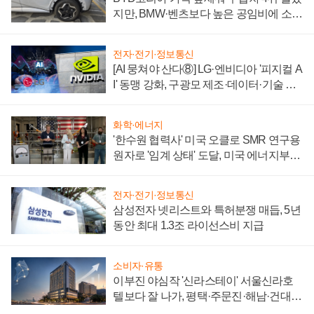
지만, BMW·벤츠보다 높은 공임비에 소비
자 불만 폭발
전자·전기·정보통신
[AI 뭉쳐야 산다⑧] LG·엔비디아 '피지컬 A
I' 동맹 강화, 구광모 제조·데이터·기술 결
집해 종합 로보틱스 기업으로
화학·에너지
'한수원 협력사' 미국 오클로 SMR 연구용
원자로 '임계 상태' 도달, 미국 에너지부
"중요한 이정표"
전자·전기·정보통신
삼성전자 넷리스트와 특허분쟁 매듭, 5년
동안 최대 1.3조 라이선스비 지급
소비자·유통
이부진 야심작 '신라스테이' 서울신라호
텔보다 잘 나가, 평택·주문진·해남·건대로
성장판 더 넓힌다