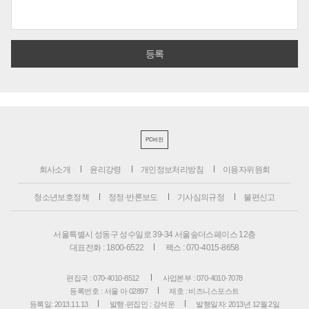
PC버전
회사소개
윤리강령
개인정보처리방침
이용자위원회
청소년보호정책
정정·반론보도
기사심의규정
불편신고
서울특별시 성동구 성수일로 39-34 서울숲더스페이스 12층
대표전화 : 1800-6522
팩스 : 070-4015-8658
편집국 : 070-4010-8512
사업본부 : 070-4010-7078
등록번호 : 서울 아 02897
제호 : 비즈니스포스트
등록일: 2013.11.13
발행·편집인 : 강석운
발행일자: 2013년 12월 2일