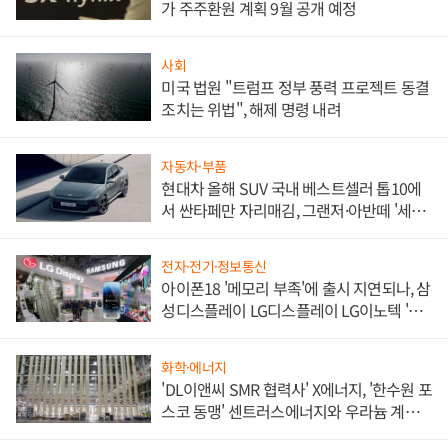
가 주주환원 계획 9월 공개 예정
사회
미국 법원 "트럼프 정부 풍력 프로젝트 동결
조치는 위법", 해제 명령 내려
자동차·부품
현대차 올해 SUV 국내 베스트셀러 톱10에
서 싼타페만 자리매김, 그랜저·아반떼 '세단
쌍끌이'로 내수 방어
전자·전기·정보통신
아이폰18 '메모리 부족'에 출시 지연되나, 삼
성디스플레이 LG디스플레이 LG이노텍 '탈
애플' 수익 다각화 속도
화학·에너지
'DL이앤씨 SMR 협력사' X에너지, '한수원 포
스코 동맹' 센트러스에너지와 우라늄 계약
체결