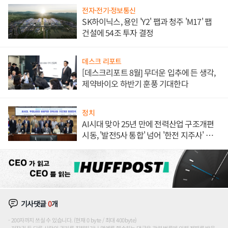
전자·전기·정보통신
SK하이닉스, 용인 'Y2' 팹과 청주 'M17' 팹
건설에 54조 투자 결정
데스크 리포트
[데스크리포트 8월] 무더운 입추에 든 생각,
제약바이오 하반기 훈풍 기대한다
정치
AI시대 맞아 25년 만에 전력산업 구조개편
시동, '발전5사 통합' 넘어 '한전 지주사' 재편
론도
기사댓글
0
개
200자까지 쓰실 수 있습니다. (현재 0 byte / 최대 400byte)
저작권 등 다른 사람의 권리를 침해하거나 명예를 훼손하는 댓글은 관련 법률에 의해 제재를 받을