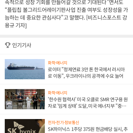
속적으로 성장 기회를 만들어갈 것으로 기대된다”면서도
“플립칩 볼그리드어레이기판사업 진출 여부도 성장성을 가
늠하는 데 중요한 관심사다”고 말했다. [비즈니스포스트 강
용규 기자]
인기기사
화학·에너지
로이터 "정제연료 3만 톤 한국에서 러시아
로 이동", 우크라이나의 공격에 수요 늘어
화학·에너지
'한수원 협력사' 미국 오클로 SMR 연구용 원
자로 '임계 상태' 도달, 미국 에너지부 "중요
한 이정표"
전자·전기·정보통신
SK하이닉스 1주당 375원 현금배당 실시, 추