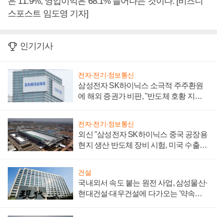
은 11.9%, 영업이익은 68.1% 늘어나는 것이다. [비즈니
스포스트 임도영 기자]
인기기사
전자·전기·정보통신
삼성전자 SK하이닉스 소극적 주주환원
에 해외 증권가 비판, "반도체 호황 지속
성 의문"
전자·전기·정보통신
외신 "삼성전자 SK하이닉스 중국 공장용
현지 생산 반도체 장비 시험, 미국 수출통
제 대비"
건설
국내외서 속도 붙는 원전 사업, 삼성물산·
현대건설·대우건설에 다가오는 '약속의
시간'