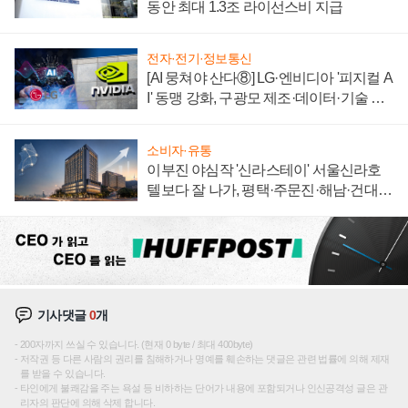
동안 최대 1.3조 라이선스비 지급
전자·전기·정보통신
[AI 뭉쳐야 산다⑧] LG·엔비디아 '피지컬 A
I' 동맹 강화, 구광모 제조·데이터·기술 결
집해 종합 로보틱스 기업으로
소비자·유통
이부진 야심작 '신라스테이' 서울신라호
텔보다 잘 나가, 평택·주문진·해남·건대로
성장판 더 넓힌다
기사댓글
0
개
200자까지 쓰실 수 있습니다. (현재 0 byte / 최대 400byte)
저작권 등 다른 사람의 권리를 침해하거나 명예를 훼손하는 댓글은 관련 법률에 의해 제재
를 받을 수 있습니다.
타인에게 불쾌감을 주는 욕설 등 비하하는 단어가 내용에 포함되거나 인신공격성 글은 관
리자의 판단에 의해 삭제 합니다.