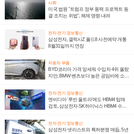
사회
미국 법원 "트럼프 정부 풍력 프로젝트 동
결 조치는 위법", 해제 명령 내려
전자·전기·정보통신
삼성전자, 갤럭시Z 폴드8 사전예약 개통
8월31일까지 연장
자동차·부품
BYD코리아 가격 앞세워 수입차 4위 올랐
지만, BMW·벤츠보다 높은 공임비에 소비
자 불만 폭발
전자·전기·정보통신
엔비디아 '루빈 울트라'에도 HBM4 탑재
검토, 삼성전자·SK하이닉스 HBM4 수율
에 주도권 갈린다
전자·전기·정보통신
삼성전자 넷리스트와 특허분쟁 매듭, 5년