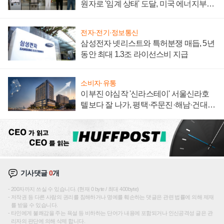
원자로 '임계 상태' 도달, 미국 에너지부
"중요한 이정표"
전자·전기·정보통신
삼성전자 넷리스트와 특허분쟁 매듭, 5년
동안 최대 1.3조 라이선스비 지급
소비자·유통
이부진 야심작 '신라스테이' 서울신라호
텔보다 잘 나가, 평택·주문진·해남·건대로
성장판 더 넓힌다
기사댓글
0
개
200자까지 쓰실 수 있습니다. (현재 0 byte / 최대 400byte)
저작권 등 다른 사람의 권리를 침해하거나 명예를 훼손하는 댓글은 관련 법률에 의해 제재
를 받을 수 있습니다.
타인에게 불쾌감을 주는 욕설 등 비하하는 단어가 내용에 포함되거나 인신공격성 글은 관
리자의 판단에 의해 삭제 합니다.