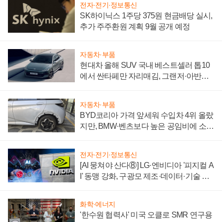
전자·전기·정보통신
SK하이닉스 1주당 375원 현금배당 실시,
추가 주주환원 계획 9월 공개 예정
자동차·부품
현대차 올해 SUV 국내 베스트셀러 톱10
에서 싼타페만 자리매김, 그랜저·아반떼
'세단 쌍끌이'로 내수 방어
자동차·부품
BYD코리아 가격 앞세워 수입차 4위 올랐
지만, BMW·벤츠보다 높은 공임비에 소비
자 불만 폭발
전자·전기·정보통신
[AI 뭉쳐야 산다⑧] LG·엔비디아 '피지컬 A
I' 동맹 강화, 구광모 제조·데이터·기술 결
집해 종합 로보틱스 기업으로
화학·에너지
'한수원 협력사' 미국 오클로 SMR 연구용