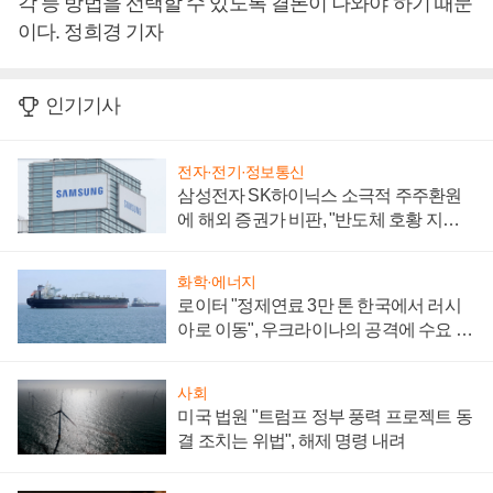
각 등 방법을 선택할 수 있도록 결론이 나와야 하기 때문
이다. 정희경 기자
인기기사
전자·전기·정보통신
삼성전자 SK하이닉스 소극적 주주환원
에 해외 증권가 비판, "반도체 호황 지속
성 의문"
화학·에너지
로이터 "정제연료 3만 톤 한국에서 러시
아로 이동", 우크라이나의 공격에 수요 늘
어
사회
미국 법원 "트럼프 정부 풍력 프로젝트 동
결 조치는 위법", 해제 명령 내려