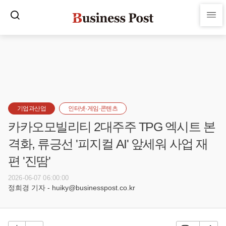
기업과산업
인터넷·게임·콘텐츠
카카오모빌리티 2대주주 TPG 엑시트 본
격화, 류긍선 '피지컬 AI' 앞세워 사업 재
편 '진땀'
2026-06-07 06:00:00
정희경 기자 - huiky@businesspost.co.kr