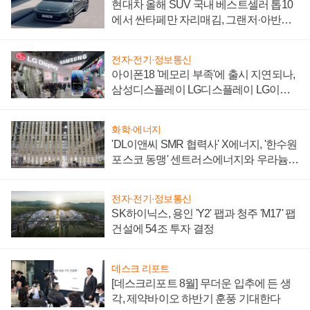
현대차 올해 SUV 국내 베스트셀러 톱10
에서 싼타페만 자리매김, 그랜저·아반떼
'세단 쌍끌이'로 내수 방어
전자·전기·정보통신
아이폰18 '메모리 부족'에 출시 지연되나,
삼성디스플레이 LG디스플레이 LG이노
텍 '탈애플' 수익 다각화 속도
화학·에너지
'DL이앤씨 SMR 협력사' X에너지, '한수원
포스코 동맹' 센트러스에너지와 우라늄
계약 체결
전자·전기·정보통신
SK하이닉스, 용인 'Y2' 팹과 청주 'M17' 팹
건설에 54조 투자 결정
데스크 리포트
[데스크리포트 8월] 무더운 입추에 든 생
각, 제약바이오 하반기 훈풍 기대한다