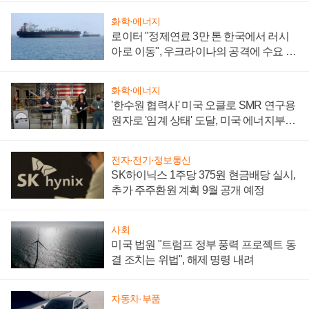
화학·에너지
로이터 "정제연료 3만 톤 한국에서 러시
아로 이동", 우크라이나의 공격에 수요 늘
어
화학·에너지
'한수원 협력사' 미국 오클로 SMR 연구용
원자로 '임계 상태' 도달, 미국 에너지부
"중요한 이정표"
전자·전기·정보통신
SK하이닉스 1주당 375원 현금배당 실시,
추가 주주환원 계획 9월 공개 예정
사회
미국 법원 "트럼프 정부 풍력 프로젝트 동
결 조치는 위법", 해제 명령 내려
자동차·부품