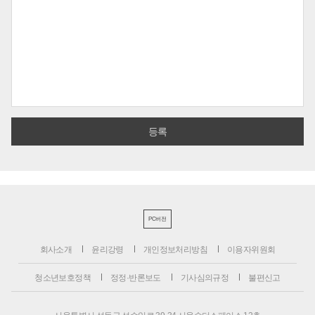
PC버전
회사소개
윤리강령
개인정보처리방침
이용자위원회
청소년보호정책
정정·반론보도
기사심의규정
불편신고