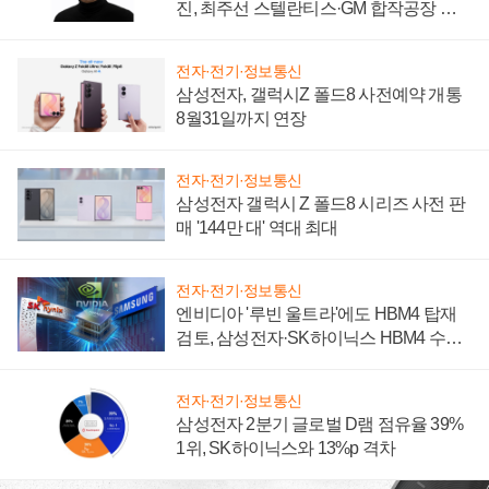
진, 최주선 스텔란티스·GM 합작공장 건
설 재추진하나
전자·전기·정보통신
삼성전자, 갤럭시Z 폴드8 사전예약 개통
8월31일까지 연장
전자·전기·정보통신
삼성전자 갤럭시 Z 폴드8 시리즈 사전 판
매 '144만 대' 역대 최대
전자·전기·정보통신
엔비디아 '루빈 울트라'에도 HBM4 탑재
검토, 삼성전자·SK하이닉스 HBM4 수율
에 주도권 갈린다
전자·전기·정보통신
삼성전자 2분기 글로벌 D램 점유율 39%
1위, SK하이닉스와 13%p 격차