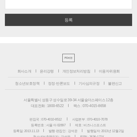
PC버전
회사소개
윤리강령
개인정보처리방침
이용자위원회
청소년보호정책
정정·반론보도
기사심의규정
불편신고
서울특별시 성동구 성수일로 39-34 서울숲더스페이스 12층
대표전화 : 1800-6522
팩스 : 070-4015-8658
편집국 : 070-4010-8512
사업본부 : 070-4010-7078
등록번호 : 서울 아 02897
제호 : 비즈니스포스트
등록일: 2013.11.13
발행·편집인 : 강석운
발행일자: 2013년 12월 2일
청소년보호책임자 : 강석운
ISSN : 2636-171X