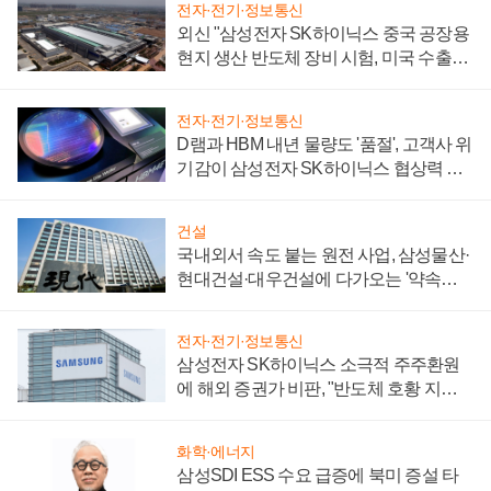
전자·전기·정보통신
외신 "삼성전자 SK하이닉스 중국 공장용
현지 생산 반도체 장비 시험, 미국 수출통
제 대비"
전자·전기·정보통신
D램과 HBM 내년 물량도 '품절', 고객사 위
기감이 삼성전자 SK하이닉스 협상력 더
키워
건설
국내외서 속도 붙는 원전 사업, 삼성물산·
현대건설·대우건설에 다가오는 '약속의
시간'
전자·전기·정보통신
삼성전자 SK하이닉스 소극적 주주환원
에 해외 증권가 비판, "반도체 호황 지속
성 의문"
화학·에너지
삼성SDI ESS 수요 급증에 북미 증설 타