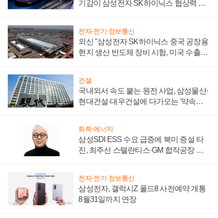
기감이 삼성전자 SK하이닉스 협상력 더
키워
전자·전기·정보통신
외신 "삼성전자 SK하이닉스 중국 공장용
현지 생산 반도체 장비 시험, 미국 수출통
제 대비"
건설
국내외서 속도 붙는 원전 사업, 삼성물산·
현대건설·대우건설에 다가오는 '약속의
시간'
화학·에너지
삼성SDI ESS 수요 급증에 북미 증설 타
진, 최주선 스텔란티스·GM 합작공장 건
설 재추진하나
전자·전기·정보통신
삼성전자, 갤럭시Z 폴드8 사전예약 개통
8월31일까지 연장