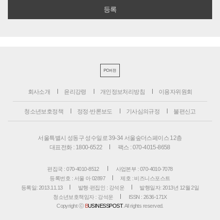
PC버전
회사소개
윤리강령
개인정보처리방침
이용자위원회
청소년보호정책
정정·반론보도
기사심의규정
불편신고
서울특별시 성동구 성수일로 39-34 서울숲더스페이스 12층
대표전화 : 1800-6522
팩스 : 070-4015-8658
편집국 : 070-4010-8512
사업본부 : 070-4010-7078
등록번호 : 서울 아 02897
제호 : 비즈니스포스트
등록일: 2013.11.13
발행·편집인 : 강석운
발행일자: 2013년 12월 2일
청소년보호책임자 : 강석운
ISSN : 2636-171X
Copyright ⓒ
B
USINESSPOST
. All rights reserved.