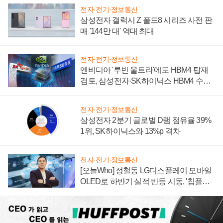
전자·전기·정보통신
삼성전자 갤럭시 Z 폴드8 시리즈 사전 판
매 '144만 대' 역대 최대
전자·전기·정보통신
엔비디아 '루빈 울트라'에도 HBM4 탑재
검토, 삼성전자·SK하이닉스 HBM4 수율
에 주도권 갈린다
전자·전기·정보통신
삼성전자 2분기 글로벌 D램 점유율 39%
1위, SK하이닉스와 13%p 격차
전자·전기·정보통신
[오늘Who] 정철동 LG디스플레이 모바일
OLED로 하반기 실적 반등 시동, '칩플레
이션'에 가격 인하 압박은 부담