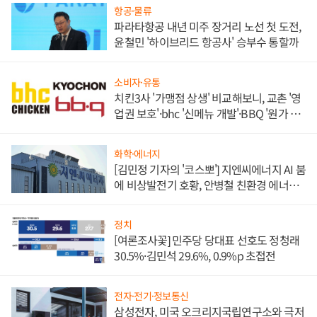
항공·물류
파라타항공 내년 미주 장거리 노선 첫 도전,
윤철민 '하이브리드 항공사' 승부수 통할까
소비자·유통
치킨3사 '가맹점 상생' 비교해보니, 교촌 '영
업권 보호'·bhc '신메뉴 개발'·BBQ '원가 부
담'
화학·에너지
[김민정 기자의 '코스뽀'] 지엔씨에너지 AI 붐
에 비상발전기 호황, 안병철 친환경 에너지
발전전문기업 향한다
정치
[여론조사꽃] 민주당 당대표 선호도 정청래
30.5%·김민석 29.6%, 0.9%p 초접전
전자·전기·정보통신
삼성전자, 미국 오크리지국립연구소와 극저