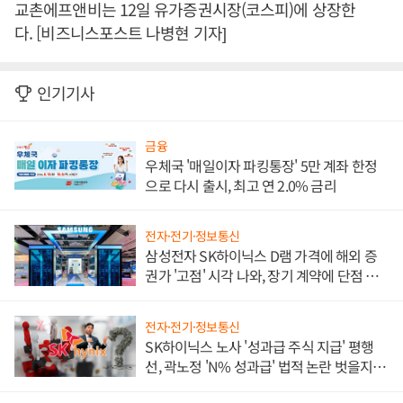
교촌에프앤비는 12일 유가증권시장(코스피)에 상장한
다. [비즈니스포스트 나병현 기자]
인기기사
금융
우체국 '매일이자 파킹통장' 5만 계좌 한정
으로 다시 출시, 최고 연 2.0% 금리
전자·전기·정보통신
삼성전자 SK하이닉스 D램 가격에 해외 증
권가 '고점' 시각 나와, 장기 계약에 단점 부
각
전자·전기·정보통신
SK하이닉스 노사 '성과급 주식 지급' 평행
선, 곽노정 'N% 성과급' 법적 논란 벗을지 주
목