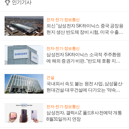
인기기사
전자·전기·정보통신
외신 "삼성전자 SK하이닉스 중국 공장용
현지 생산 반도체 장비 시험, 미국 수출통
제 대비"
전자·전기·정보통신
삼성전자 SK하이닉스 소극적 주주환원
에 해외 증권가 비판, "반도체 호황 지속
성 의문"
건설
국내외서 속도 붙는 원전 사업, 삼성물산·
현대건설·대우건설에 다가오는 '약속의
시간'
전자·전기·정보통신
삼성전자, 갤럭시Z 폴드8 사전예약 개통
8월31일까지 연장