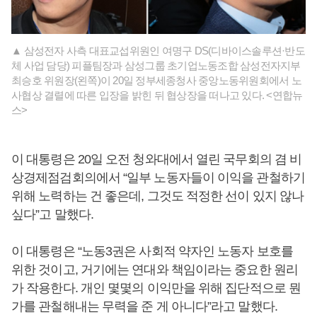
▲ 삼성전자 사측 대표교섭위원인 여명구 DS(디바이스솔루션·반도
체 사업 담당) 피플팀장과 삼성그룹 초기업노동조합 삼성전자지부
최승호 위원장(왼쪽)이 20일 정부세종청사 중앙노동위원회에서 노
사협상 결렬에 따른 입장을 밝힌 뒤 협상장을 떠나고 있다. <연합뉴
스>
이 대통령은 20일 오전 청와대에서 열린 국무회의 겸 비
상경제점검회의에서 “일부 노동자들이 이익을 관철하기
위해 노력하는 건 좋은데, 그것도 적정한 선이 있지 않나
싶다”고 말했다.
이 대통령은 “노동3권은 사회적 약자인 노동자 보호를
위한 것이고, 거기에는 연대와 책임이라는 중요한 원리
가 작용한다. 개인 몇몇의 이익만을 위해 집단적으로 뭔
가를 관철해내는 무력을 준 게 아니다”라고 말했다.