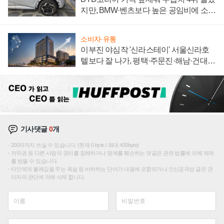
지만, BMW·벤츠보다 높은 공임비에 소비
자 불만 폭발
소비자·유통
이부진 야심작 '신라스테이' 서울신라호
텔보다 잘 나가, 평택·주문진·해남·건대로
성장판 더 넓힌다
기사댓글
0
개
200자까지 쓰실 수 있습니다. (현재 0 byte / 최대 400byte)
저작권 등 다른 사람의 권리를 침해하거나 명예를 훼손하는 댓글은 관련 법률에 의해 제재
를 받을 수 있습니다.
타인에게 불쾌감을 주는 욕설 등 비하하는 단어가 내용에 포함되거나 인신공격성 글은 관
리자의 판단에 의해 삭제 합니다.