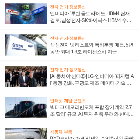
전자·전기·정보통신
엔비디아 '루빈 울트라'에도 HBM4 탑재
검토, 삼성전자·SK하이닉스 HBM4 수율
에 주도권 갈린다
전자·전기·정보통신
삼성전자 넷리스트와 특허분쟁 매듭, 5년
동안 최대 1.3조 라이선스비 지급
전자·전기·정보통신
[AI 뭉쳐야 산다⑧] LG·엔비디아 '피지컬 A
I' 동맹 강화, 구광모 제조·데이터·기술 결
집해 종합 로보틱스 기업으로
인터넷·게임·콘텐츠
빅테크 메모리반도체 포함 장기계약 '2.7
조 달러' 규모, AI 투자 위축 우려와 반대
신호
자동차·부품
BYD코리아 가격 앞세워 수입차 4위 올랐