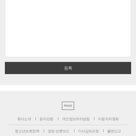
PC버전
회사소개
윤리강령
개인정보처리방침
이용자위원회
청소년보호정책
정정·반론보도
기사심의규정
불편신고