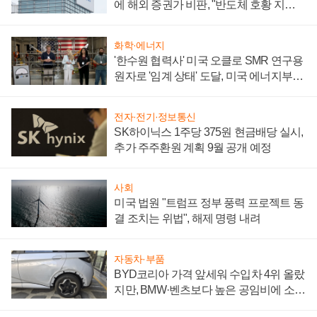
에 해외 증권가 비판, "반도체 호황 지속
성 의문"
화학·에너지
'한수원 협력사' 미국 오클로 SMR 연구용
원자로 '임계 상태' 도달, 미국 에너지부
"중요한 이정표"
전자·전기·정보통신
SK하이닉스 1주당 375원 현금배당 실시,
추가 주주환원 계획 9월 공개 예정
사회
미국 법원 "트럼프 정부 풍력 프로젝트 동
결 조치는 위법", 해제 명령 내려
자동차·부품
BYD코리아 가격 앞세워 수입차 4위 올랐
지만, BMW·벤츠보다 높은 공임비에 소비
자 불만 폭발