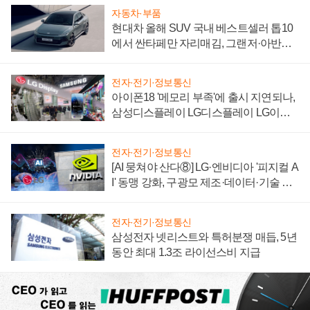
자동차·부품
현대차 올해 SUV 국내 베스트셀러 톱10
에서 싼타페만 자리매김, 그랜저·아반떼
'세단 쌍끌이'로 내수 방어
전자·전기·정보통신
아이폰18 '메모리 부족'에 출시 지연되나,
삼성디스플레이 LG디스플레이 LG이노
텍 '탈애플' 수익 다각화 속도
전자·전기·정보통신
[AI 뭉쳐야 산다⑧] LG·엔비디아 '피지컬 A
I' 동맹 강화, 구광모 제조·데이터·기술 결
집해 종합 로보틱스 기업으로
전자·전기·정보통신
삼성전자 넷리스트와 특허분쟁 매듭, 5년
동안 최대 1.3조 라이선스비 지급