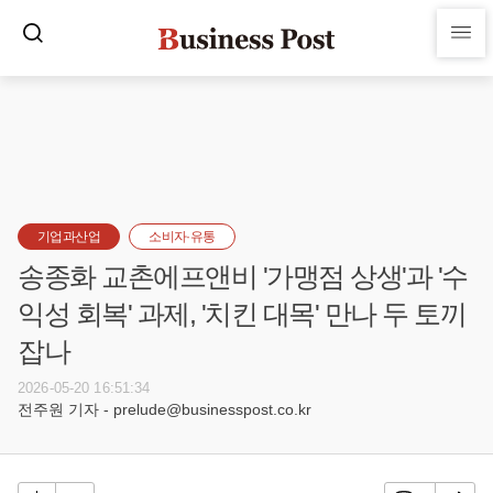
기업과산업
소비자·유통
송종화 교촌에프앤비 '가맹점 상생'과 '수
익성 회복' 과제, '치킨 대목' 만나 두 토끼
잡나
2026-05-20 16:51:34
전주원 기자 - prelude@businesspost.co.kr