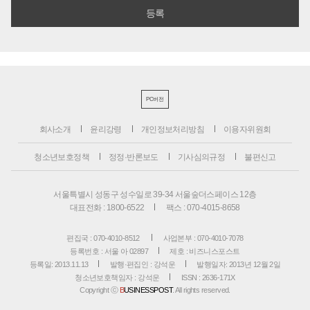
PC버전
회사소개
윤리강령
개인정보처리방침
이용자위원회
청소년보호정책
정정·반론보도
기사심의규정
불편신고
서울특별시 성동구 성수일로 39-34 서울숲더스페이스 12층
대표전화 : 1800-6522
팩스 : 070-4015-8658
편집국 : 070-4010-8512
사업본부 : 070-4010-7078
등록번호 : 서울 아 02897
제호 : 비즈니스포스트
등록일: 2013.11.13
발행·편집인 : 강석운
발행일자: 2013년 12월 2일
청소년보호책임자 : 강석운
ISSN : 2636-171X
Copyright ⓒ
B
USINESSPOST
. All rights reserved.