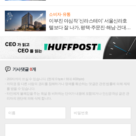
집해 종합 로보틱스 기업으로
소비자·유통
이부진 야심작 '신라스테이' 서울신라호
텔보다 잘 나가, 평택·주문진·해남·건대로
성장판 더 넓힌다
기사댓글
0
개
200자까지 쓰실 수 있습니다. (현재 0 byte / 최대 400byte)
저작권 등 다른 사람의 권리를 침해하거나 명예를 훼손하는 댓글은 관련 법률에 의해 제재
를 받을 수 있습니다.
타인에게 불쾌감을 주는 욕설 등 비하하는 단어가 내용에 포함되거나 인신공격성 글은 관
리자의 판단에 의해 삭제 합니다.