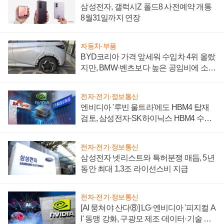
삼성전자, 갤럭시Z 폴드8 사전예약 개통
8월31일까지 연장
자동차·부품
BYD코리아 가격 앞세워 수입차 4위 올랐
지만, BMW·벤츠보다 높은 공임비에 소비
자 불만 폭발
전자·전기·정보통신
엔비디아 '루빈 울트라'에도 HBM4 탑재
검토, 삼성전자·SK하이닉스 HBM4 수율
에 주도권 갈린다
전자·전기·정보통신
삼성전자 넷리스트와 특허분쟁 매듭, 5년
동안 최대 1.3조 라이선스비 지급
전자·전기·정보통신
[AI 뭉쳐야 산다⑧] LG·엔비디아 '피지컬 A
I' 동맹 강화, 구광모 제조·데이터·기술 결