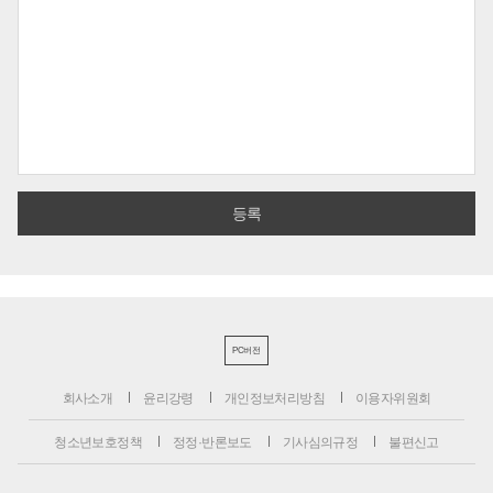
PC버전
회사소개
윤리강령
개인정보처리방침
이용자위원회
청소년보호정책
정정·반론보도
기사심의규정
불편신고