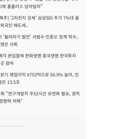
니에 홈플러스 담아달라"
목주] '2차전지 강세' 삼성SDI 주가 7%대 올
 외국인 매도세..
 '돌려차기 발언' 서범수·진종오 징계 착수,
2명은 사퇴
 매각 본입찰에 한화생명 흥국생명 한국투자
3곳 참여
분기 영업이익 6753억으로 66.9% 늘어, 민
은 13.5조
회 "연구개발직 주52시간 유연화 필요, 경직
경쟁력 저해"