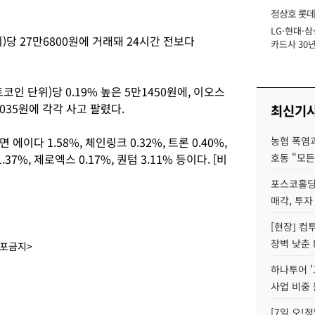
정상호 롯데
LG·현대·삼
장
당 27만6800원에 거래돼 24시간 전보다
카드사 30년
에 '초집중' 
인 단위)당 0.19% 높은 5만1450원에, 이오스
3035원에 각각 사고 팔렸다.
최신기
이다 1.58%, 체인링크 0.32%, 트론 0.40%,
농협 폭염과
.37%, 제로엑스 0.17%, 퀀텀 3.11% 등이다. [비
호동 "모든
포스코홀딩
매각, 투자
[현장] 컴
장벽 낮춘 
배포금지>
하나투어 '
사업 비중 
[7일 오!