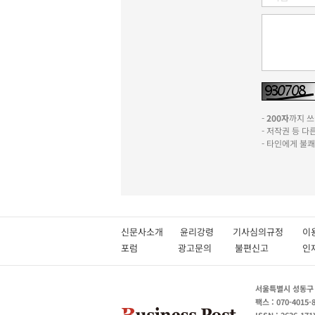
-
200자
까지 쓰실
- 저작권 등 
- 타인에게 불
신문사소개
윤리강령
기사심의규정
이
포럼
광고문의
불편신고
서울특별시 성동구 성
팩스 : 070-4015-
ISSN : 2636-171