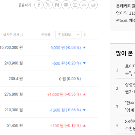
공유하기
롯데케미칼
업이익 11
편으로 체
많이 본
로이터
1
동",
삼성전
2
권가 
'한수
3
'임계
SK하
4
주환원