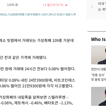
미국 
5
는 위
되는 가상화폐 109종 가운데 68종의 시세가 24시간 전보다 내렸다. 39
Who Is
래소 빗썸에서 거래되는 가상화폐 109종 가운데
시간 전과 같은 가격에 거래됐다.
만 원에 거래돼 24시간 전보다 0.08% 떨어졌다.
한찬식 대
'정통 검사'
서관
)당 0.08% 내린 24만3900원에, 비트코인에스
청 출범 앞
맡아 [2026
.86% 떨어진 21만9300원에 각각 사고팔렸다.
요 가상화폐의 내림폭을 살펴보면 스텔라루멘 –
0.06%, 제트캐시 –0.46%, 쎄타토큰 –1.13%,