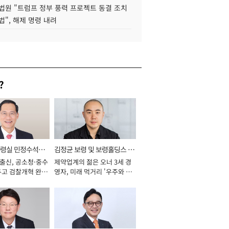
법원 "트럼프 정부 풍력 프로젝트 동결 조치
법", 해제 명령 내려
?
통령실 민정수석비
김정균 보령 및 보령홀딩스 대
 출신, 공소청·중수
제약업계의 젊은 오너 3세 경
표이사 사장
두고 검찰개혁 완수
영자, 미래 먹거리 '우주와 헬
년]
스케어' 공들여 [2026년]