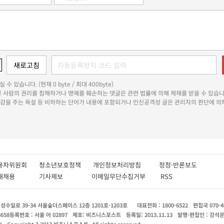
 수 있습니다. (현재 0 byte / 최대 400byte)
다른 사람의 권리를 침해하거나 명예를 훼손하는 댓글은 관련 법률에 의해 제재를 받을 수 있습니
쾌감을 주는 욕설 등 비하하는 단어가 내용에 포함되거나 인신공격성 글은 관리자의 판단에 의해
용자위원회
청소년보호정책
개인정보처리방침
정정·반론보도
인재채용
기사제보
이메일무단수집거부
RSS
수일로 39-34 서울숲더스페이스 12층 1201호-1203호
대표전화 : 1800-6522
편집국 070-4
8658
등록번호 : 서울 아 02897
제호: 비즈니스포스트
등록일: 2013.11.13
발행·편집인 : 강석
X
Copyright ? 2013 비즈니스포스트. All rights reserved.