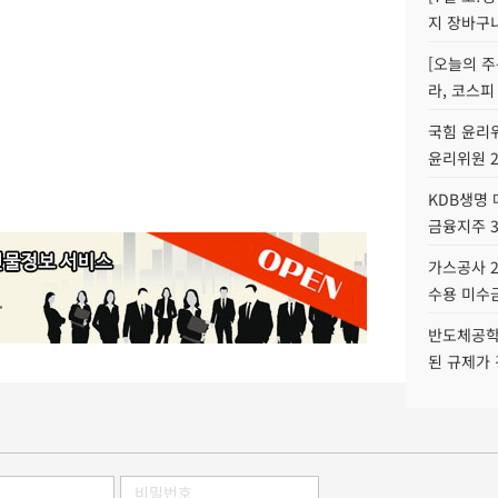
지 장바구
[오늘의 주
라, 코스피
국힘 윤리위
윤리위원 
KDB생명
금융지주 
가스공사 2
수용 미수금
반도체공학
된 규제가 