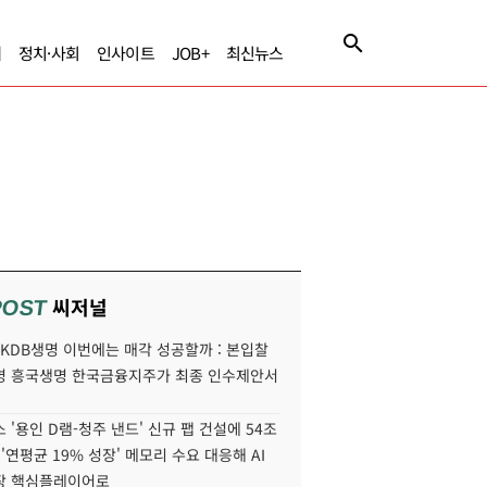
제
정치·사회
인사이트
JOB+
최신뉴스
씨저널
POST
' KDB생명 이번에는 매각 성공할까 : 본입찰
명 흥국생명 한국금융지주가 최종 인수제안서
 '용인 D램-청주 낸드' 신규 팹 건설에 54조
 '연평균 19% 성장' 메모리 수요 대응해 AI
장 핵심플레이어로