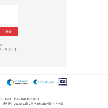
등록
다.
 삭제 합니다.
010-8510
광고국 070-4010-8511
운
발행일자: 2013년 12월 2일
청소년보호책임자 : 박상유