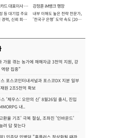
카드 대표이사 사
강정훈 iM뱅크 행장
성 등 대기업 주요
내부 이해도 높은 전략 전문가,
 경력, 신뢰 회복
'전국구 은행' 도약 속도 [2026
[2026년]
년]
사
 가뭄 겪는 농가에 재해자금 3천억 지원, 강
 역량 집중"
스 포스코인터내셔널과 포스코DX 지분 일부
 재원 2조5천억 확보
투스 '제우스: 오만의 신' 8월26일 출시, 진입
MMORPG 내..
고환율 기조' 극복 절실, 조좌진 '인바운드'
늘려 답 찾는다
정말] 민주당 민병덕 "홈플러스 정상화될 때까