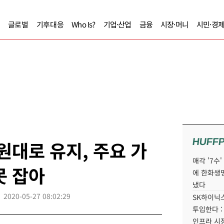
글로벌
기후대응
Who Is?
기업·산업
금융
시장·머니
시민·경
HUFF
원대로 유지, 주요 가
매각 '7수
못 잡아
에 한화생
냈다
2020-05-27 08:02:29
SK하이닉스
투입한다 :
인프라 시