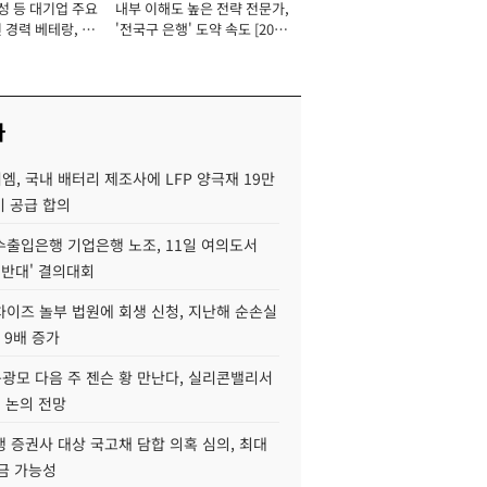
성 등 대기업 주요
내부 이해도 높은 전략 전문가,
 경력 베테랑, 신
'전국구 은행' 도약 속도 [2026
'초집중' 영업정지
년]
[2026년]
사
, 국내 배터리 제조사에 LFP 양극재 19만
기 공급 합의
수출입은행 기업은행 노조, 11일 여의도서
 반대' 결의대회
차이즈 놀부 법원에 회생 신청, 지난해 순손실
 9배 증가
구광모 다음 주 젠슨 황 만난다, 실리콘밸리서
' 논의 전망
 증권사 대상 국고채 담합 의혹 심의, 최대
금 가능성