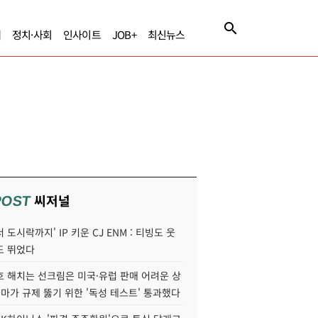
제
정치·사회
인사이트
JOB+
최신뉴스
씨저널
POST
 도시락까지' IP 키운 CJ ENM : 티빙도 웃
도 뛰었다
호 해치는 선크림은 미국·유럽 판매 어려운 상
콜마가 규제 뚫기 위한 '독성 테스트' 통과했다