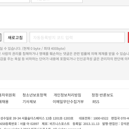
 수 있습니다. (현재 0 byte / 최대 400byte)
다른 사람의 권리를 침해하거나 명예를 훼손하는 댓글은 관련 법률에 의해 제재를 받을 수 있습니
쾌감을 주는 욕설 등 비하하는 단어가 내용에 포함되거나 인신공격성 글은 관리자의 판단에 의해
용자위원회
청소년보호정책
개인정보처리방침
정정·반론보도
인재채용
기사제보
이메일무단수집거부
RSS
수일로 39-34 서울숲더스페이스 12층 1201호-1203호
대표전화 : 1800-6522
편집국 070-4
8658
등록번호 : 서울 아 02897
제호: 비즈니스포스트
등록일: 2013.11.13
발행·편집인 : 강석
X
Copyright ? 2013 비즈니스포스트. All rights reserved.