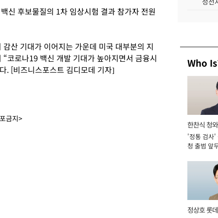
성전자
 백신 후보물질의 1차 임상시험 결과 참가자 전원
 감산 기대가 이어지는 가운데 미국 대부분의 지
 “코로나19 백신 개발 기대가 높아지면서 금융시
Who Is
. [비즈니스포스트 김디모데 기자]
배포금지>
한찬식 청
'정통 검사'
관
청 출범 앞
맡아 [2026
정상호 롯데