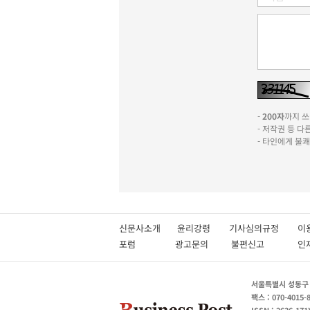
-
200자
까지 쓰실
- 저작권 등 
- 타인에게 불
신문사소개
윤리강령
기사심의규정
이
포럼
광고문의
불편신고
서울특별시 성동구 성
팩스 : 070-4015-
ISSN : 2636-171