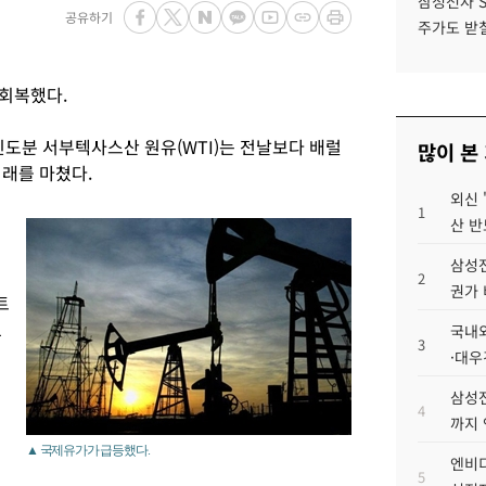
삼성전자 
공유하기
주가도 받칠
회복했다.
 인도분 서부텍사스산 원유(WTI)는 전날보다 배럴
많이 본
 거래를 마쳤다.
외신 
1
산 반
삼성전
2
권가 
트
1
국내외
3
·대우
삼성전
백
4
까지
▲ 국제유가가 급등했다.
엔비디
5