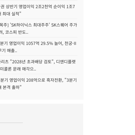
권 상반기 영업이익 2조2천억 순이익 1조7
대 최대 실적"
목주] 'SK하이닉스 최대주주' SK스퀘어 주가
려, 코스피 반도..
2분기 영업이익 1057억 29.5% 늘어, 천궁-II
기 매출..
화리츠 "2028년 초과배당 검토", 디앤디플랫
미콜론 문래 매각으..
분기 영업이익 208억으로 흑자전환, "3분기
재 본격 출하"