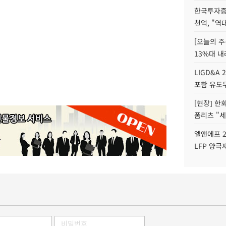
한국투자증
천억, "역
[오늘의 주
13%대 내
LIGD&A 
포함 유도무
[현장] 한
폼리츠 "세
엘앤에프 2
LFP 양극