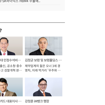
·SK하이닉스 HBM4 수율에..
?
와대 민정수석비서
김정균 보령 및 보령홀딩스 대
 출신, 공소청·중수
제약업계의 젊은 오너 3세 경
표이사 사장
두고 검찰개혁 완수
영자, 미래 먹거리 '우주와 헬
년]
스케어' 공들여 [2026년]
카드 대표이사 사
강정훈 iM뱅크 행장