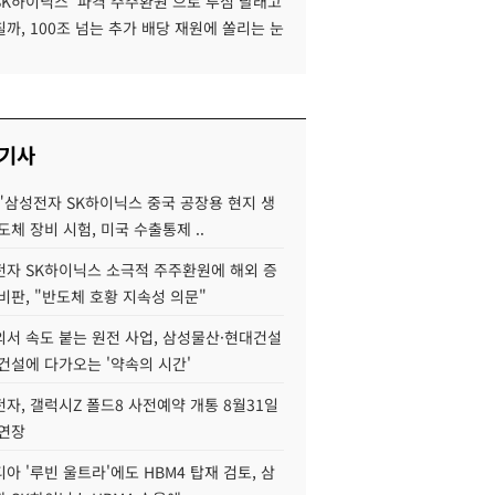
SK하이닉스 '파격 주주환원'으로 투심 달래고
까, 100조 넘는 추가 배당 재원에 쏠리는 눈
 기사
"삼성전자 SK하이닉스 중국 공장용 현지 생
도체 장비 시험, 미국 수출통제 ..
자 SK하이닉스 소극적 주주환원에 해외 증
비판, "반도체 호황 지속성 의문"
서 속도 붙는 원전 사업, 삼성물산·현대건설
건설에 다가오는 '약속의 시간'
자, 갤럭시Z 폴드8 사전예약 개통 8월31일
 연장
아 '루빈 울트라'에도 HBM4 탑재 검토, 삼