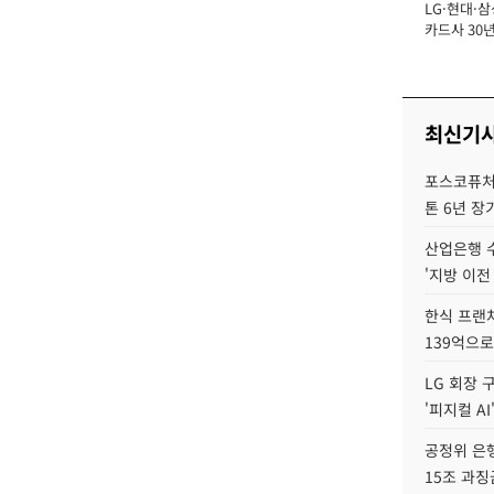
LG·현대·삼
장
카드사 30년
뢰 회복에 
제재 '부담' 
최신기
포스코퓨처엠
톤 6년 장
산업은행 
'지방 이전
한식 프랜
139억으로
LG 회장 
'피지컬 AI
공정위 은행
15조 과징