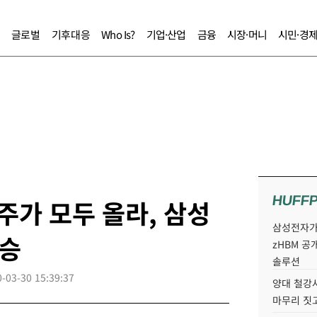
글로벌
기후대응
Who Is?
기업·산업
금융
시장·머니
시민·경
HUFF
주가 모두 올라, 삼성
삼성전자가 
승
zHBM 공
솔루션
-03-30 15:39:37
양대 철강사
마무리 짓