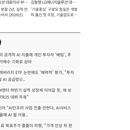
효성 대표이사 부회
김동명 LG에너지솔루션 대표
분할 2년, 실적 안
'기술중심' 구광모 힘실은 개발
이사 사장
어서 [2026년]
자 출신 첫 수장, 기술압도로
경쟁력 확보 사활 [2026년]
사
 공격적 AI 지출에 개인 투자자 '베팅', 주
저가매수 기회로 삼아
레버리지 ETF 논란에도 '매력적' 평가, "투자
 AI 공급망으..
M엔터 하반기 실적 성장세 이어갈 듯, 새 보
TR25 데뷔 주목"
아 "AI인프라 사업 진출 안한다, AI서비스
올해 AI 월 이용..
 목표주가 줄줄이 하향, "가격 인상 뒤 판