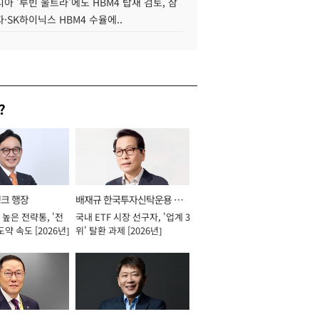
아 '루빈 울트라'에도 HBM4 탑재 검토, 삼
·SK하이닉스 HBM4 수율에..
?
뱅크 행장
배재규 한국투자신탁운용 대
높은 전략통, '전
국내 ETF 시장 선구자, '업계 3
표이사 사장
도약 속도 [2026년]
위' 탈환 과제 [2026년]