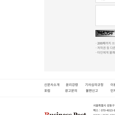
-
200자
까지 쓰실
- 저작권 등 
- 타인에게 불
신문사소개
윤리강령
기사심의규정
이
포럼
광고문의
불편신고
서울특별시 성동구 성
팩스 : 070-4015-
ISSN : 2636-171