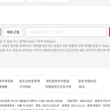
 수 있습니다. (현재 0 byte / 최대 400byte)
다른 사람의 권리를 침해하거나 명예를 훼손하는 댓글은 관련 법률에 의해 제재를 받을 수 있습니
쾌감을 주는 욕설 등 비하하는 단어가 내용에 포함되거나 인신공격성 글은 관리자의 판단에 의해
용자위원회
청소년보호정책
개인정보처리방침
정정·반론보도
인재채용
기사제보
이메일무단수집거부
RSS
수일로 39-34 서울숲더스페이스 12층 1201호-1203호
대표전화 : 1800-6522
편집국 070-4
8658
등록번호 : 서울 아 02897
제호: 비즈니스포스트
등록일: 2013.11.13
발행·편집인 : 강석
X
Copyright ? 2013 비즈니스포스트. All rights reserved.