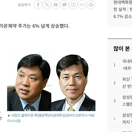
현대백화점그
공유하기
힌 실적 :
8.7% 감소
리온제약 주가는 6% 넘게 상승했다.
많이 본
국내외
1
·대우
외신 
2
산 반
삼성S
3
스텔란
.
삼성전
▲ 서정진 셀트리온 회장(왼쪽)과 김태한 삼성바이오로직스 대표
는
4
이사 사장.
까지