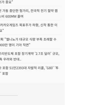
어가 중요"
 가동 중단한 헝가리, 전국적 전기 절약 캠
비 600MW 줄여
"카카오게임즈 목표주가 하향, 신작 통한 이
요"
획 "엘니뇨가 대규모 식량 부족 초래할 수
4900만 명이 기아 직면"
리반도체 포함 장기계약 '2.7조 달러' 규모,
위축 우려와 반대..
포함 51만2393대 자발적 리콜, 'G80' '투
' 포함