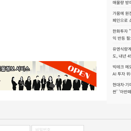
매물량 방
가뭄에 원전
페인으로 소
한화투자 
익 반등 필
유엔식량계
도, 내년 
빅테크 메모
AI 투자 
현대차·기아 
싼' '아반떼