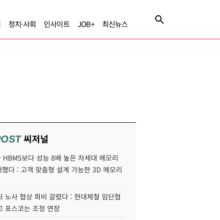
제
정치·사회
인사이트
JOB+
최신뉴스
씨저널
POST
HBM5보다 성능 8배 높은 차세대 메모리
개했다 : 고객 맞춤형 설계 가능한 3D 메모리
 노사 협상 희비 갈렸다 : 현대제철 임단협
고 포스코는 조정 연장