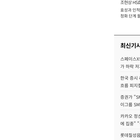
조현상 HS
효성과 인적 
장
정화 단계 들
최신기
스페이스X의
가 하락 
한국 증시 
흐름 피지컬
증권가 "S
이그룹 SM
카카오 정신
에 집중" "
롯데칠성음료