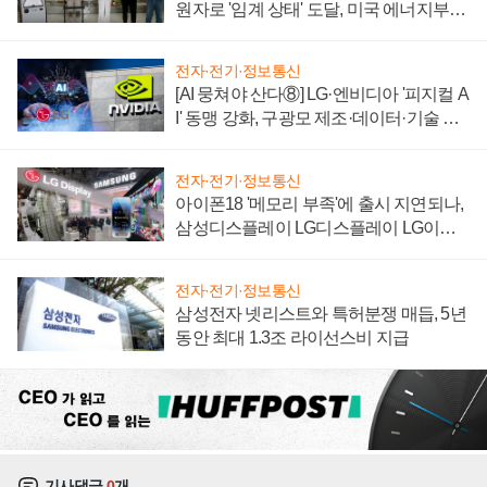
원자로 '임계 상태' 도달, 미국 에너지부
"중요한 이정표"
전자·전기·정보통신
[AI 뭉쳐야 산다⑧] LG·엔비디아 '피지컬 A
I' 동맹 강화, 구광모 제조·데이터·기술 결
집해 종합 로보틱스 기업으로
전자·전기·정보통신
아이폰18 '메모리 부족'에 출시 지연되나,
삼성디스플레이 LG디스플레이 LG이노
텍 '탈애플' 수익 다각화 속도
전자·전기·정보통신
삼성전자 넷리스트와 특허분쟁 매듭, 5년
동안 최대 1.3조 라이선스비 지급
기사댓글
0
개