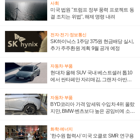
사회
미국 법원 "트럼프 정부 풍력 프로젝트 동
결 조치는 위법", 해제 명령 내려
전자·전기·정보통신
SK하이닉스 1주당 375원 현금배당 실시,
추가 주주환원 계획 9월 공개 예정
자동차·부품
현대차 올해 SUV 국내 베스트셀러 톱10
에서 싼타페만 자리매김, 그랜저·아반떼
'세단 쌍끌이'로 내수 방어
자동차·부품
BYD코리아 가격 앞세워 수입차 4위 올랐
지만, BMW·벤츠보다 높은 공임비에 소비
자 불만 폭발
화학·에너지
'한수원 협력사' 미국 오클로 SMR 연구용