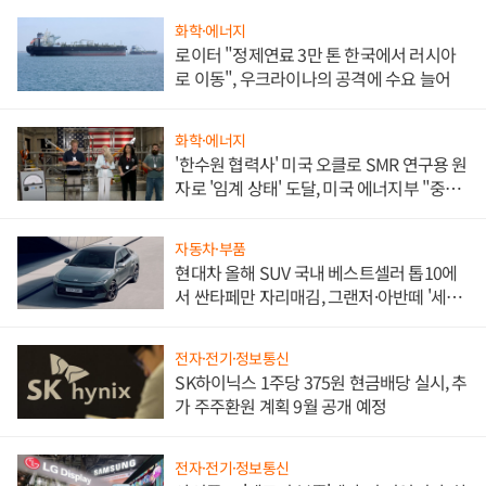
화학·에너지
로이터 "정제연료 3만 톤 한국에서 러시아
로 이동", 우크라이나의 공격에 수요 늘어
화학·에너지
'한수원 협력사' 미국 오클로 SMR 연구용 원
자로 '임계 상태' 도달, 미국 에너지부 "중요
한 이정표"
자동차·부품
현대차 올해 SUV 국내 베스트셀러 톱10에
서 싼타페만 자리매김, 그랜저·아반떼 '세단
쌍끌이'로 내수 방어
전자·전기·정보통신
SK하이닉스 1주당 375원 현금배당 실시, 추
가 주주환원 계획 9월 공개 예정
전자·전기·정보통신