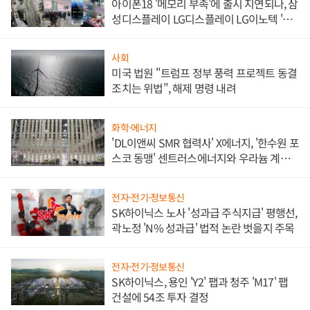
아이폰18 '메모리 부족'에 출시 지연되나, 삼
성디스플레이 LG디스플레이 LG이노텍 '탈
애플' 수익 다각화 속도
사회
미국 법원 "트럼프 정부 풍력 프로젝트 동결
조치는 위법", 해제 명령 내려
화학·에너지
'DL이앤씨 SMR 협력사' X에너지, '한수원 포
스코 동맹' 센트러스에너지와 우라늄 계약
체결
전자·전기·정보통신
SK하이닉스 노사 '성과급 주식지급' 평행선,
곽노정 'N% 성과급' 법적 논란 벗을지 주목
전자·전기·정보통신
SK하이닉스, 용인 'Y2' 팹과 청주 'M17' 팹
건설에 54조 투자 결정