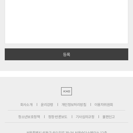
PC버전
회사소개
윤리강령
개인정보처리방침
이용자위원회
청소년보호정책
정정·반론보도
기사심의규정
불편신고
서울특별시 성동구 성수일로 39-34 서울숲더스페이스 12층