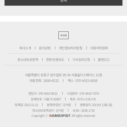
PC버전
회사소개
윤리강령
개인정보처리방침
이용자위원회
청소년보호정책
정정·반론보도
기사심의규정
불편신고
서울특별시 성동구 성수일로 39-34 서울숲더스페이스 12층
대표전화 : 1800-6522
팩스 : 070-4015-8658
편집국 : 070-4010-8512
사업본부 : 070-4010-7078
등록번호 : 서울 아 02897
제호 : 비즈니스포스트
등록일: 2013.11.13
발행·편집인 : 강석운
발행일자: 2013년 12월 2일
청소년보호책임자 : 강석운
ISSN : 2636-171X
Copyright ⓒ
B
USINESSPOST
. All rights reserved.