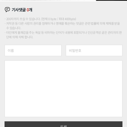
기사댓글
0
개
200자까지 쓰실 수 있습니다. (현재 0 byte / 최대 400byte)
저작권 등 다른 사람의 권리를 침해하거나 명예를 훼손하는 댓글은 관련 법률에 의해 제재를 받을
수 있습니다.
타인에게 불쾌감을 주는 욕설 등 비하하는 단어가 내용에 포함되거나 인신공격성 글은 관리자의 판
단에 의해 삭제 합니다.