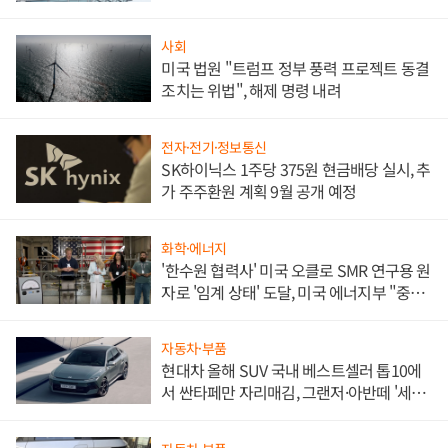
문"
사회
미국 법원 "트럼프 정부 풍력 프로젝트 동결
조치는 위법", 해제 명령 내려
전자·전기·정보통신
SK하이닉스 1주당 375원 현금배당 실시, 추
가 주주환원 계획 9월 공개 예정
화학·에너지
'한수원 협력사' 미국 오클로 SMR 연구용 원
자로 '임계 상태' 도달, 미국 에너지부 "중요
한 이정표"
자동차·부품
현대차 올해 SUV 국내 베스트셀러 톱10에
서 싼타페만 자리매김, 그랜저·아반떼 '세단
쌍끌이'로 내수 방어