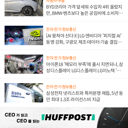
자동차·부품
BYD코리아 가격 앞세워 수입차 4위 올랐지
만, BMW·벤츠보다 높은 공임비에 소비자
불만 폭발
전자·전기·정보통신
[AI 뭉쳐야 산다⑧] LG·엔비디아 '피지컬 AI'
동맹 강화, 구광모 제조·데이터·기술 결집
해 종합 로보틱스 기업으로
전자·전기·정보통신
아이폰18 '메모리 부족'에 출시 지연되나, 삼
성디스플레이 LG디스플레이 LG이노텍 '탈
애플' 수익 다각화 속도
전자·전기·정보통신
삼성전자 넷리스트와 특허분쟁 매듭, 5년 동
안 최대 1.3조 라이선스비 지급