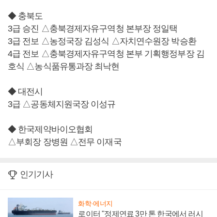
◆ 충북도
3급 승진 △충북경제자유구역청 본부장 정일택
3급 전보 △농정국장 김성식 △자치연수원장 박승환
4급 전보 △충북경제자유구역청 본부 기획행정부장 김
호식 △농식품유통과장 최낙현
◆ 대전시
3급 △공동체지원국장 이성규
◆ 한국제약바이오협회
△부회장 장병원 △전무 이재국
인기기사
화학·에너지
로이터 "정제연료 3만 톤 한국에서 러시