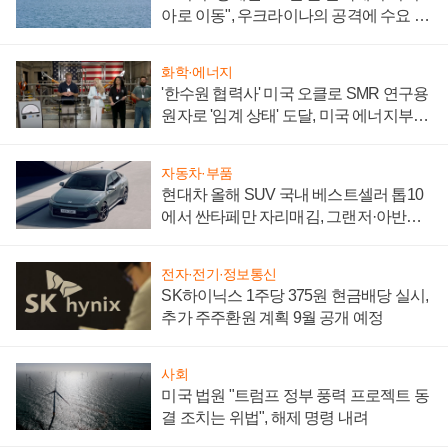
아로 이동", 우크라이나의 공격에 수요 늘
어
화학·에너지
'한수원 협력사' 미국 오클로 SMR 연구용
원자로 '임계 상태' 도달, 미국 에너지부
"중요한 이정표"
자동차·부품
현대차 올해 SUV 국내 베스트셀러 톱10
에서 싼타페만 자리매김, 그랜저·아반떼
'세단 쌍끌이'로 내수 방어
전자·전기·정보통신
SK하이닉스 1주당 375원 현금배당 실시,
추가 주주환원 계획 9월 공개 예정
사회
미국 법원 "트럼프 정부 풍력 프로젝트 동
결 조치는 위법", 해제 명령 내려