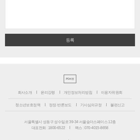
PC버전
회사소개
윤리강령
개인정보처리방침
이용자위원회
청소년보호정책
정정·반론보도
기사심의규정
불편신고
서울특별시 성동구 성수일로 39-34 서울숲더스페이스 12층
대표전화 : 1800-6522
팩스 : 070-4015-8658