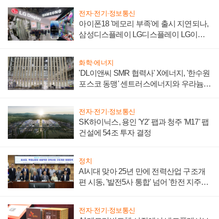
전자·전기·정보통신
아이폰18 '메모리 부족'에 출시 지연되나,
삼성디스플레이 LG디스플레이 LG이노
텍 '탈애플' 수익 다각화 속도
화학·에너지
'DL이앤씨 SMR 협력사' X에너지, '한수원
포스코 동맹' 센트러스에너지와 우라늄
계약 체결
전자·전기·정보통신
SK하이닉스, 용인 'Y2' 팹과 청주 'M17' 팹
건설에 54조 투자 결정
정치
AI시대 맞아 25년 만에 전력산업 구조개
편 시동, '발전5사 통합' 넘어 '한전 지주사'
재편론도
전자·전기·정보통신