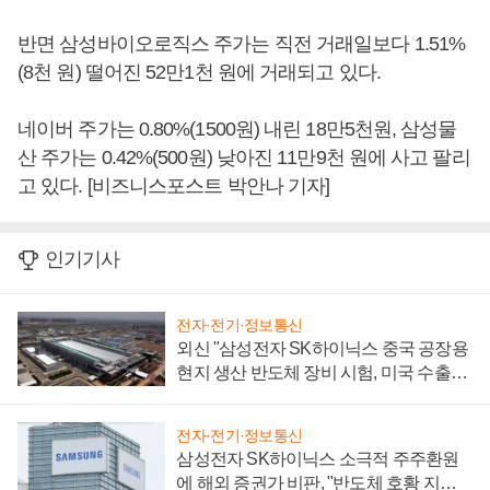
반면 삼성바이오로직스 주가는 직전 거래일보다 1.51%
(8천 원) 떨어진 52만1천 원에 거래되고 있다.
네이버 주가는 0.80%(1500원) 내린 18만5천원, 삼성물
산 주가는 0.42%(500원) 낮아진 11만9천 원에 사고 팔리
고 있다. [비즈니스포스트 박안나 기자]
인기기사
전자·전기·정보통신
외신 "삼성전자 SK하이닉스 중국 공장용
현지 생산 반도체 장비 시험, 미국 수출통
제 대비"
전자·전기·정보통신
삼성전자 SK하이닉스 소극적 주주환원
에 해외 증권가 비판, "반도체 호황 지속