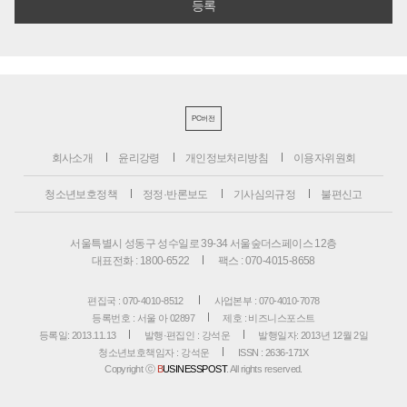
PC버전
회사소개
윤리강령
개인정보처리방침
이용자위원회
청소년보호정책
정정·반론보도
기사심의규정
불편신고
서울특별시 성동구 성수일로 39-34 서울숲더스페이스 12층
대표전화 : 1800-6522
팩스 : 070-4015-8658
편집국 : 070-4010-8512
사업본부 : 070-4010-7078
등록번호 : 서울 아 02897
제호 : 비즈니스포스트
등록일: 2013.11.13
발행·편집인 : 강석운
발행일자: 2013년 12월 2일
청소년보호책임자 : 강석운
ISSN : 2636-171X
Copyright ⓒ
B
USINESSPOST
. All rights reserved.