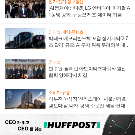
전자·전기·정보통신
[AI 뭉쳐야 산다⑧] LG·엔비디아 '피지컬 A
I' 동맹 강화, 구광모 제조·데이터·기술 결
집해 종합 로보틱스 기업으로
인터넷·게임·콘텐츠
빅테크 메모리반도체 포함 장기계약 '2.7
조 달러' 규모, AI 투자 위축 우려와 반대
신호
공기업
한수원, 필리핀 아보이티즈파워와 원전
협력 양해각서 체결
소비자·유통
이부진 야심작 '신라스테이' 서울신라호
텔보다 잘 나가, 평택·주문진·해남·건대로
성장판 더 넓힌다