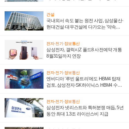
성 의문"
건설
국내외서 속도 붙는 원전 사업, 삼성물산·
현대건설·대우건설에 다가오는 '약속의
시간'
전자·전기·정보통신
삼성전자, 갤럭시Z 폴드8 사전예약 개통
8월31일까지 연장
전자·전기·정보통신
엔비디아 '루빈 울트라'에도 HBM4 탑재
검토, 삼성전자·SK하이닉스 HBM4 수율
에 주도권 갈린다
전자·전기·정보통신
삼성전자 넷리스트와 특허분쟁 매듭, 5년
동안 최대 1.3조 라이선스비 지급