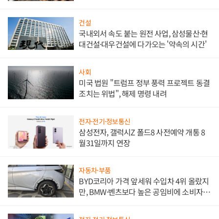
비"
건설
국내외서 속도 붙는 원전 사업, 삼성물산·현
대건설·대우건설에 다가오는 '약속의 시간'
사회
미국 법원 "트럼프 정부 풍력 프로젝트 동결
조치는 위법", 해제 명령 내려
전자·전기·정보통신
삼성전자, 갤럭시Z 폴드8 사전예약 개통 8
월31일까지 연장
자동차·부품
BYD코리아 가격 앞세워 수입차 4위 올랐지
만, BMW·벤츠보다 높은 공임비에 소비자
불만 폭발