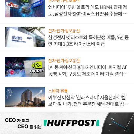
전자·전기·정보통신
엔비디아 '루빈 울트라'에도 HBM4 탑재 검
토, 삼성전자·SK하이닉스 HBM4 수율에 주
도권 갈린다
전자·전기·정보통신
삼성전자 넷리스트와 특허분쟁 매듭, 5년 동
안 최대 1.3조 라이선스비 지급
전자·전기·정보통신
[AI 뭉쳐야 산다⑧] LG·엔비디아 '피지컬 AI'
동맹 강화, 구광모 제조·데이터·기술 결집
해 종합 로보틱스 기업으로
소비자·유통
이부진 야심작 '신라스테이' 서울신라호텔
보다 잘 나가, 평택·주문진·해남·건대로 성
장판 더 넓힌다