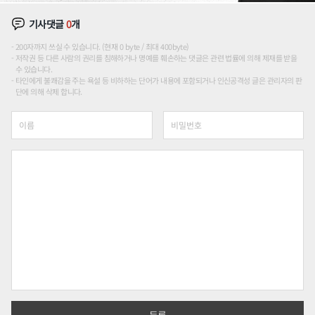
기사댓글
0
개
200자까지 쓰실 수 있습니다. (현재 0 byte / 최대 400byte)
저작권 등 다른 사람의 권리를 침해하거나 명예를 훼손하는 댓글은 관련 법률에 의해 제재를 받을
수 있습니다.
타인에게 불쾌감을 주는 욕설 등 비하하는 단어가 내용에 포함되거나 인신공격성 글은 관리자의 판
단에 의해 삭제 합니다.