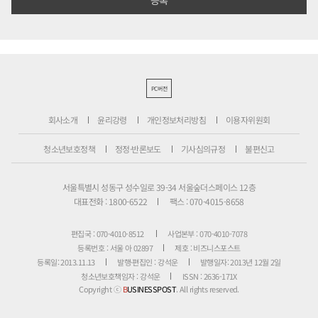
PC버전
회사소개
윤리강령
개인정보처리방침
이용자위원회
청소년보호정책
정정·반론보도
기사심의규정
불편신고
서울특별시 성동구 성수일로 39-34 서울숲더스페이스 12층
대표전화 : 1800-6522
팩스 : 070-4015-8658
편집국 : 070-4010-8512
사업본부 : 070-4010-7078
등록번호 : 서울 아 02897
제호 : 비즈니스포스트
등록일: 2013.11.13
발행·편집인 : 강석운
발행일자: 2013년 12월 2일
청소년보호책임자 : 강석운
ISSN : 2636-171X
Copyright ⓒ
B
USINESSPOST
. All rights reserved.