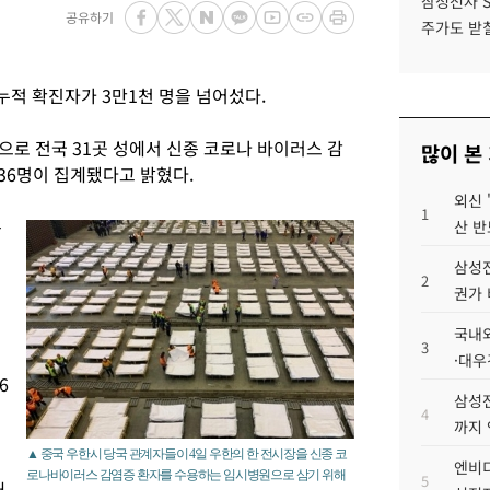
삼성전자 
공유하기
주가도 받칠
적 확진자가 3만1천 명을 넘어섰다.
으로 전국 31곳 성에서 신종 코로나 바이러스 감
많이 본
636명이 집계됐다고 밝혔다.
외신 
1
는
산 반
삼성전
2
권가 
국내외
3
·대우
6
삼성전
명
4
까지
▲ 중국 우한시 당국 관계자들이 4일 우한의 한 전시장을 신종 코
엔비디
로나바이러스 감염증 환자를 수용하는 임시병원으로 삼기 위해
5
태