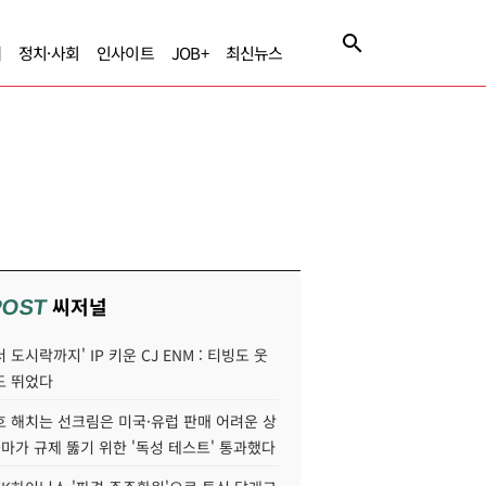
제
정치·사회
인사이트
JOB+
최신뉴스
씨저널
POST
 도시락까지' IP 키운 CJ ENM : 티빙도 웃
도 뛰었다
호 해치는 선크림은 미국·유럽 판매 어려운 상
콜마가 규제 뚫기 위한 '독성 테스트' 통과했다