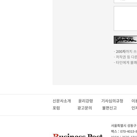
-
200자
까지 쓰실
- 저작권 등 
- 타인에게 불
신문사소개
윤리강령
기사심의규정
이
포럼
광고문의
불편신고
서울특별시 성동구 성
팩스 : 070-4015-
ISSN : 2636-171