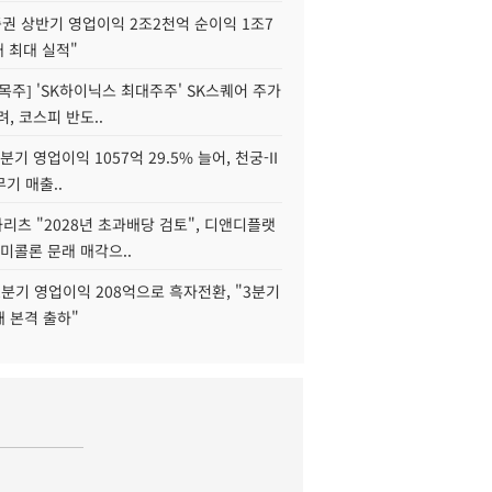
권 상반기 영업이익 2조2천억 순이익 1조7
대 최대 실적"
목주] 'SK하이닉스 최대주주' SK스퀘어 주가
려, 코스피 반도..
2분기 영업이익 1057억 29.5% 늘어, 천궁-II
기 매출..
화리츠 "2028년 초과배당 검토", 디앤디플랫
미콜론 문래 매각으..
분기 영업이익 208억으로 흑자전환, "3분기
재 본격 출하"