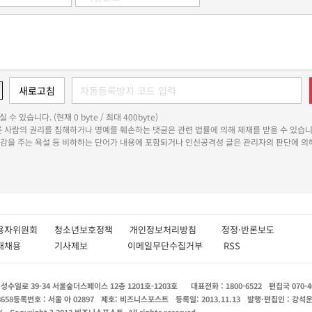
 수 있습니다. (현재 0 byte / 최대 400byte)
다른 사람의 권리를 침해하거나 명예를 훼손하는 댓글은 관련 법률에 의해 제재를 받을 수 있습니
쾌감을 주는 욕설 등 비하하는 단어가 내용에 포함되거나 인신공격성 글은 관리자의 판단에 의해
용자위원회
청소년보호정책
개인정보처리방침
정정·반론보도
인재채용
기사제보
이메일무단수집거부
RSS
수일로 39-34 서울숲더스페이스 12층 1201호-1203호
대표전화 : 1800-6522
편집국 070-4
8658
등록번호 : 서울 아 02897
제호: 비즈니스포스트
등록일: 2013.11.13
발행·편집인 : 강석
X
Copyright ? 2013 비즈니스포스트. All rights reserved.