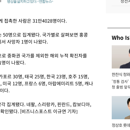
성전자
병상을 설치하고 있다. <연합뉴스>
.
게 접촉한 사람은 31만4028명이다.
는 50명으로 집계됐다. 국가별로 살펴보면 홍콩
Who Is
콩에서 사망자 1명이 나왔다.
준으로 중화권 국가를 제외한 해외 누적 확진자를
1명이 나왔다.
한찬식 청
르 30명, 태국 25명, 한국 23명, 호주 15명,
'정통 검사'
관
, 미국 12명, 프랑스 6명, 아랍에미리트 5명, 캐나
청 출범 앞
등이다.
맡아 [2026
 집계됐다. 네팔, 스리랑카, 핀란드, 캄보디아,
 확인됐다. [비즈니스포스트 이규연 기자]
정상호 롯데