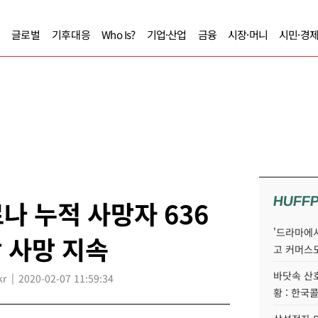
글로벌
기후대응
Who Is?
기업·산업
금융
시장·머니
시민·경
HUFF
나 누적 사망자 636
'드라마에서
상 사망 지속
고 커머스
바닷속 산
kr
2020-02-07 11:59:34
황 : 한국