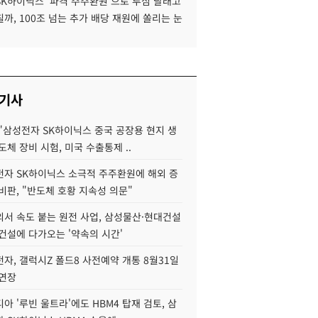
SK하이닉스 '파격 주주환원'으로 투심 달래고
까, 100조 넘는 추가 배당 재원에 쏠리는 눈
 기사
"삼성전자 SK하이닉스 중국 공장용 현지 생
도체 장비 시험, 미국 수출통제 ..
자 SK하이닉스 소극적 주주환원에 해외 증
비판, "반도체 호황 지속성 의문"
서 속도 붙는 원전 사업, 삼성물산·현대건설
건설에 다가오는 '약속의 시간'
자, 갤럭시Z 폴드8 사전예약 개통 8월31일
 연장
아 '루빈 울트라'에도 HBM4 탑재 검토, 삼