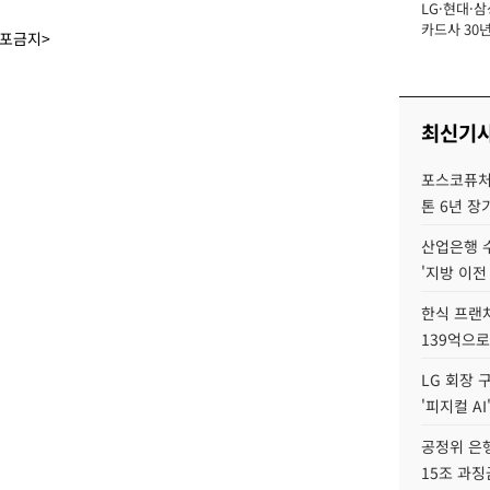
LG·현대·삼
장
카드사 30년
배포금지>
뢰 회복에 
제재 '부담' 
최신기
포스코퓨처엠
톤 6년 장
산업은행 
'지방 이전
한식 프랜
139억으로
LG 회장 
'피지컬 AI
공정위 은행
15조 과징