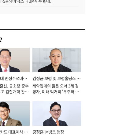
·SK하이닉스 HBM4 수율에..
?
와대 민정수석비서
김정균 보령 및 보령홀딩스 대
 출신, 공소청·중수
제약업계의 젊은 오너 3세 경
표이사 사장
두고 검찰개혁 완수
영자, 미래 먹거리 '우주와 헬
년]
스케어' 공들여 [2026년]
카드 대표이사 사
강정훈 iM뱅크 행장