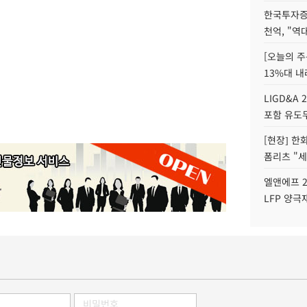
한국투자증
천억, "역
[오늘의 주
13%대 내
LIGD&A 
포함 유도무
[현장] 한
폼리츠 "세
엘앤에프 2
LFP 양극