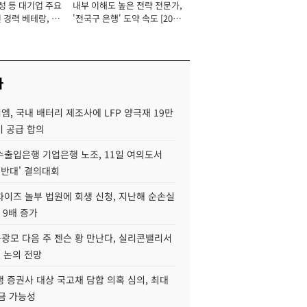
성 등 대기업 주요
내부 이해도 높은 전략 전문가,
 경력 베테랑, 신
'전국구 은행' 도약 속도 [2026
'초집중' 영업정지
년]
[2026년]
사
, 국내 배터리 제조사에 LFP 양극재 19만
기 공급 합의
수출입은행 기업은행 노조, 11일 여의도서
 반대' 결의대회
차이즈 놀부 법원에 회생 신청, 지난해 순손실
 9배 증가
구광모 다음 주 젠슨 황 만난다, 실리콘밸리서
' 논의 전망
 증권사 대상 국고채 담합 의혹 심의, 최대
금 가능성