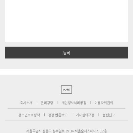
PC버전
회사소개
윤리강령
개인정보처리방침
이용자위원회
청소년보호정책
정정·반론보도
기사심의규정
불편신고
서울특별시 성동구 성수일로 39-34 서울숲더스페이스 12층