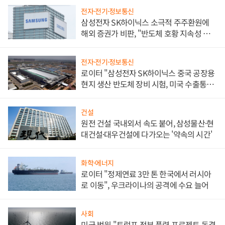
전자·전기·정보통신
삼성전자 SK하이닉스 소극적 주주환원에
해외 증권가 비판, "반도체 호황 지속성 의
문"
전자·전기·정보통신
로이터 "삼성전자 SK하이닉스 중국 공장용
현지 생산 반도체 장비 시험, 미국 수출통제
대비"
건설
원전 건설 국내외서 속도 붙어, 삼성물산·현
대건설·대우건설에 다가오는 '약속의 시간'
화학·에너지
로이터 "정제연료 3만 톤 한국에서 러시아
로 이동", 우크라이나의 공격에 수요 늘어
사회
미국 법원 "트럼프 정부 풍력 프로젝트 동결