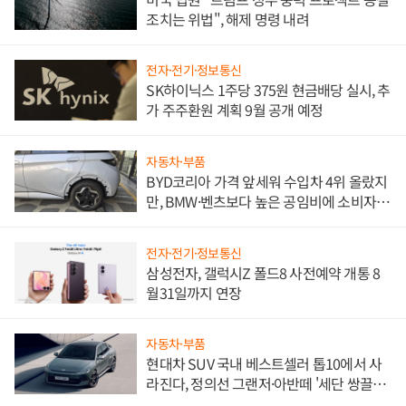
조치는 위법", 해제 명령 내려
전자·전기·정보통신
SK하이닉스 1주당 375원 현금배당 실시, 추
가 주주환원 계획 9월 공개 예정
자동차·부품
BYD코리아 가격 앞세워 수입차 4위 올랐지
만, BMW·벤츠보다 높은 공임비에 소비자
불만 폭발
전자·전기·정보통신
삼성전자, 갤럭시Z 폴드8 사전예약 개통 8
월31일까지 연장
자동차·부품
현대차 SUV 국내 베스트셀러 톱10에서 사
라진다, 정의선 그랜저·아반떼 '세단 쌍끌
이'로 내수 방어