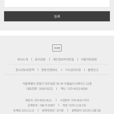
PC버전
회사소개
윤리강령
개인정보처리방침
이용자위원회
청소년보호정책
정정·반론보도
기사심의규정
불편신고
서울특별시 성동구 성수일로 39-34 서울숲더스페이스 12층
대표전화 : 1800-6522
팩스 : 070-4015-8658
편집국 : 070-4010-8512
사업본부 : 070-4010-7078
등록번호 : 서울 아 02897
제호 : 비즈니스포스트
등록일: 2013.11.13
발행·편집인 : 강석운
발행일자: 2013년 12월 2일