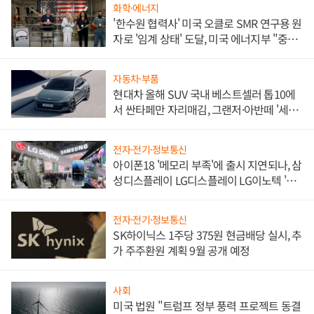
화학·에너지
'한수원 협력사' 미국 오클로 SMR 연구용 원
자로 '임계 상태' 도달, 미국 에너지부 "중요
한 이정표"
자동차·부품
현대차 올해 SUV 국내 베스트셀러 톱10에
서 싼타페만 자리매김, 그랜저·아반떼 '세단
쌍끌이'로 내수 방어
전자·전기·정보통신
아이폰18 '메모리 부족'에 출시 지연되나, 삼
성디스플레이 LG디스플레이 LG이노텍 '탈
애플' 수익 다각화 속도
전자·전기·정보통신
SK하이닉스 1주당 375원 현금배당 실시, 추
가 주주환원 계획 9월 공개 예정
사회
미국 법원 "트럼프 정부 풍력 프로젝트 동결