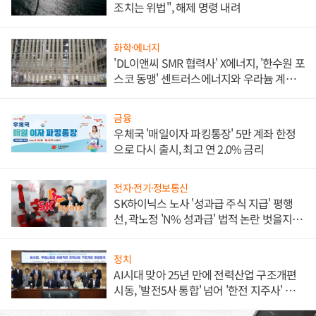
조치는 위법", 해제 명령 내려
화학·에너지
'DL이앤씨 SMR 협력사' X에너지, '한수원 포
스코 동맹' 센트러스에너지와 우라늄 계약
체결
금융
우체국 '매일이자 파킹통장' 5만 계좌 한정
으로 다시 출시, 최고 연 2.0% 금리
전자·전기·정보통신
SK하이닉스 노사 '성과급 주식 지급' 평행
선, 곽노정 'N% 성과급' 법적 논란 벗을지 주
목
정치
AI시대 맞아 25년 만에 전력산업 구조개편
시동, '발전5사 통합' 넘어 '한전 지주사' 재편
론도