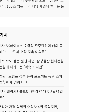
SK하이닉스 '파격 주주환원'으로 투심 달래고
까, 100조 넘는 추가 배당 재원에 쏠리는 눈
 기사
자 SK하이닉스 소극적 주주환원에 해외 증
비판, "반도체 호황 지속성 의문"
서 속도 붙는 원전 사업, 삼성물산·현대건설
건설에 다가오는 '약속의 시간'
법원 "트럼프 정부 풍력 프로젝트 동결 조치
법", 해제 명령 내려
자, 갤럭시Z 폴드8 사전예약 개통 8월31일
 연장
코리아 가격 앞세워 수입차 4위 올랐지만,