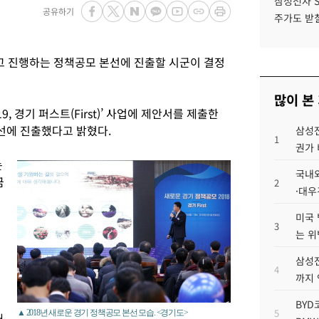
삼성전자 
공유하기
주가도 받칠
고 진행하는 정책공모 본선에 진출할 시군이 결정
많이 본
, 경기 퍼스트(First)’ 사업에 제안서를 제출한
본선에 진출했다고 밝혔다.
삼성전
1
권가 
는
국내외
금
2
·대우
미국 
3
는 위
삼성전
4
까지
BYD
5
▲ 2018년 새로운 경기 정책공모 본선 모습. <경기도>
대