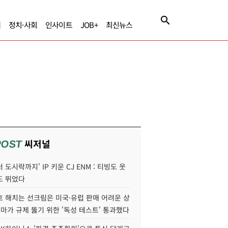
제
정치·사회
인사이트
JOB+
최신뉴스
씨저널
POST
 도시락까지' IP 키운 CJ ENM : 티빙도 웃
도 뛰었다
호 해치는 선크림은 미국·유럽 판매 어려운 상
콜마가 규제 뚫기 위한 '독성 테스트' 통과했다