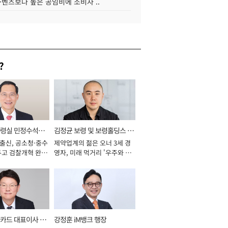
·벤츠보다 높은 공임비에 소비자 ..
?
통령실 민정수석비
김정균 보령 및 보령홀딩스 대
 출신, 공소청·중수
제약업계의 젊은 오너 3세 경
표이사 사장
두고 검찰개혁 완수
영자, 미래 먹거리 '우주와 헬
년]
스케어' 공들여 [2026년]
카드 대표이사 사
강정훈 iM뱅크 행장