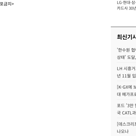
LG·현대·삼
장
배포금지>
카드사 30년
에 '초집중' 
최신기
'한수원 협
상태' 도달,
LH 시흥거
년 11월 
[K-GX에
대 메가프
포드 '3만
국 CATL과
[데스크리포
나오나