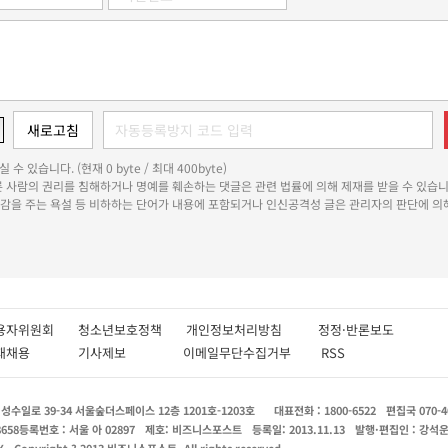
 수 있습니다. (현재 0 byte / 최대 400byte)
다른 사람의 권리를 침해하거나 명예를 훼손하는 댓글은 관련 법률에 의해 제재를 받을 수 있습니
쾌감을 주는 욕설 등 비하하는 단어가 내용에 포함되거나 인신공격성 글은 관리자의 판단에 의해
용자위원회
청소년보호정책
개인정보처리방침
정정·반론보도
인재채용
기사제보
이메일무단수집거부
RSS
수일로 39-34 서울숲더스페이스 12층 1201호-1203호
대표전화 : 1800-6522
편집국 070-4
8658
등록번호 : 서울 아 02897
제호: 비즈니스포스트
등록일: 2013.11.13
발행·편집인 : 강석
X
Copyright ? 2013 비즈니스포스트. All rights reserved.