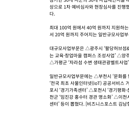
상으로 1차 예비심사와 현장심사를 진행
다.
최대 100억 원에서 40억 원까지 지원하
서 20억 원까지 주어지는 일반규모사업부
대규모사업부문은 △광주시 ‘팔당허브섬&휴
는 교육·창업마을 캠퍼스 조성사업’ △양
△가평군 ‘자라섬 수변 생태관광벨트사업’
일반규모사업부문에는 △부천시 ‘문화를 
‘전국 최초 사물인터넷(IoT) 공공서비스 
포시 ‘경기가족센터’ △포천시 ‘경기평화·상
천군 ‘임진강 홍수터 경관 명소화’ △이천
센터’ 등이 뽑혔다. [비즈니스포스트 김남