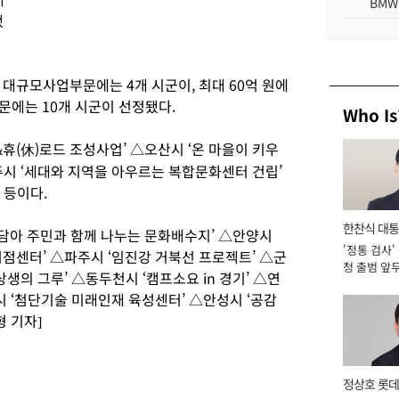
BMW
했
는 대규모사업부문에는 4개 시군이, 최대 60억 원에
문에는 10개 시군이 선정됐다.
Who Is
(休)로드 조성사업’ △오산시 ‘온 마을이 키우
주시 ‘세대와 지역을 아우르는 복합문화센터 건립’
 등이다.
한찬식 대
담아 주민과 함께 나누는 문화배수지’ △안양시
'정통 검사'
서관
거점센터’ △파주시 ‘임진강 거북선 프로젝트’ △군
청 출범 앞
생의 그루’ △동두천시 ‘캠프소요 in 경기’ △연
맡아 [2026
시 ‘첨단기술 미래인재 육성센터’ △안성시 ‘공감
형 기자]
정상호 롯데