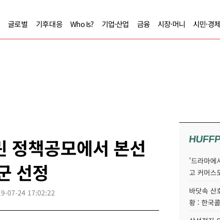
글로벌
기후대응
Who Is?
기업·산업
금융
시장·머니
시민·경
HUFF
걸린 정책공모에서 본선
'드라마에서
군 선정
고 커머스
바닷속 산
9-07-24 17:02:22
황 : 한국