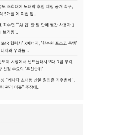
병도 조희대에 노태악 후임 제청 공개 촉구,
석 5개월'에 여권 압..
 최수연 "'AI 탭' 한 달 만에 월간 사용자 1
I 브리핑'..
 SMR 협력사' X에너지, '한수원 포스코 동맹'
너지와 우라늄 ..
리반도체 시장에서 낸드플래시보다 D램 부각,
 선점 수요의 '우선순위'
성 "캐나다 초대형 산불 원인은 기후변화",
림 관리 미흡" 주장에..