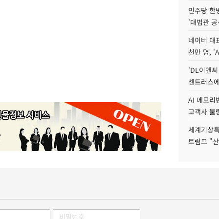
민주당 한
'대법관 공
네이버 대표
천만 명, 'A
'DL이앤씨
센트러스에
AI 메모
고객사 물량
세계기상특
트럼프 "산