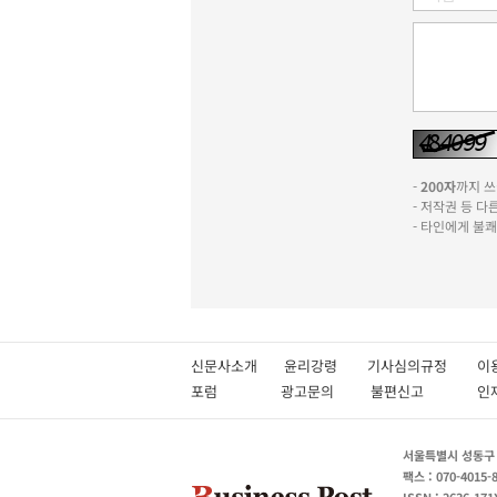
-
200자
까지 쓰실
- 저작권 등 
- 타인에게 불
신문사소개
윤리강령
기사심의규정
이
포럼
광고문의
불편신고
서울특별시 성동구 성
팩스 : 070-4015-
ISSN : 2636-171