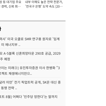
성 등 대기업 주요
내부 이해도 높은 전략 전문가,
 경력, 신뢰 회복
'전국구 은행' 도약 속도 [2026
[2026년]
년]
사
력사' 미국 오클로 SMR 연구용 원자로 '임계
 미 에너지부 ..
모 A-5블록 신혼희망타운 290호 공급, 2029
입주 예정
 보이는 미래③] 유진투자증권 이사 한병화 "3
로젝트 재생에너지만으..
 달러 미만' 전기 픽업트럭 공개, SK온 대신 중
 동맹 전략 ..
트 8월] 어쩌다 '민주당 망한다'는 말까지