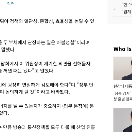
장관.
'한수
5
'임계
야 정책의 일관성, 종합성, 효율성을 높일 수 있
를 두 부처에서 관장하는 일은 어불성설”이라며
Who Is
 말했다.
간담회에서 이 위원장이 제기한 의견을 전해듣자
 꺼낼 때는 됐다”고 말했다.
전에 굉장히 면밀하게 검토해야 한다”며 “정부 안
한찬식 대
며 논의하게 될 것”이라고 바라봤다.
'정통 검사'
서관
청 출범 앞
맡아 [2026
너지를 낼 수 있는지가 중요하지 (업무 분장에) 문
었다.
만큼 방송과 통신정책을 모두 다룰 때 산업 진흥