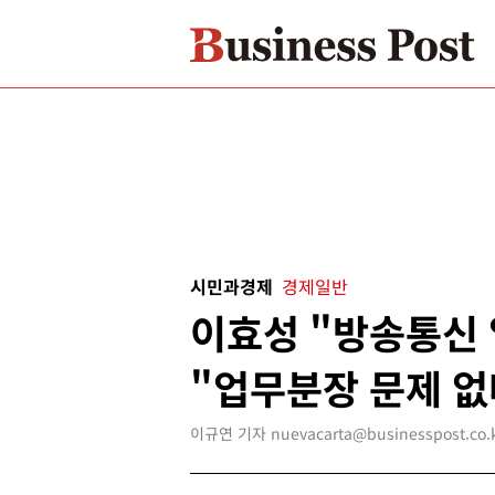
시민과경제
경제일반
이효성 "방송통신 
"업무분장 문제 없
이규연 기자 nuevacarta@businesspost.co.