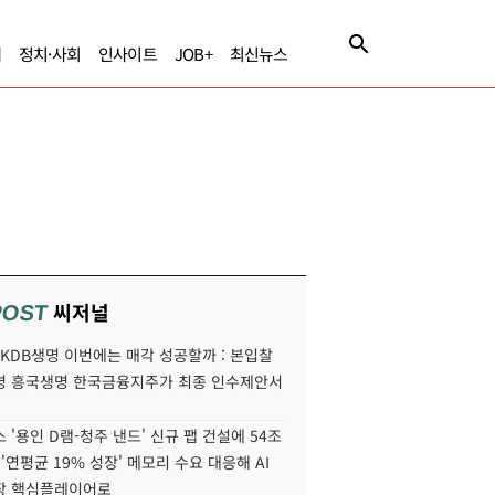
제
정치·사회
인사이트
JOB+
최신뉴스
씨저널
POST
' KDB생명 이번에는 매각 성공할까 : 본입찰
명 흥국생명 한국금융지주가 최종 인수제안서
 '용인 D램-청주 낸드' 신규 팹 건설에 54조
 '연평균 19% 성장' 메모리 수요 대응해 AI
장 핵심플레이어로