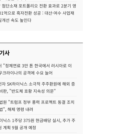
 첨단소재 포트폴리오 전환 효과로 2분기 영
01억으로 흑자전환 성공 : 대산·여수 사업재
질개선 속도 높인다
 기사
 "정제연료 3만 톤 한국에서 러시아로 이
 우크라이나의 공격에 수요 늘어
자 SK하이닉스 소극적 주주환원에 해외 증
비판, "반도체 호황 지속성 의문"
법원 "트럼프 정부 풍력 프로젝트 동결 조치
법", 해제 명령 내려
이닉스 1주당 375원 현금배당 실시, 추가 주
 계획 9월 공개 예정