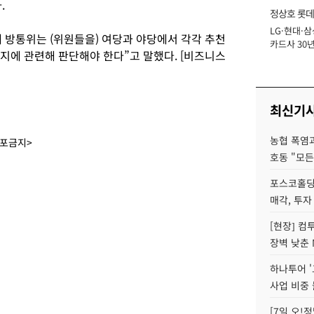
.
정상호 롯데
LG·현대·삼
장
 방통위는 (위원들을) 여당과 야당에서 각각 추천
카드사 30년
지에 관련해 판단해야 한다”고 말했다. [비즈니스
에 '초집중' 
최신기
농협 폭염과
배포금지>
호동 "모든
포스코홀딩
매각, 투자
[현장] 컴
장벽 낮춘 
하나투어 '
사업 비중 
[7일 오!