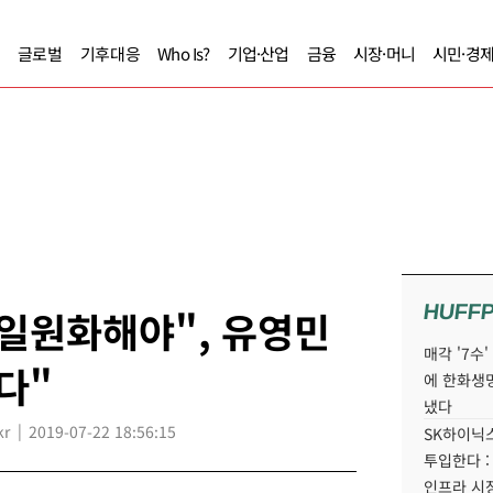
글로벌
기후대응
Who Is?
기업·산업
금융
시장·머니
시민·경
HUFF
일원화해야", 유영민
매각 '7수
다"
에 한화생
냈다
kr
2019-07-22 18:56:15
SK하이닉스
투입한다 :
인프라 시