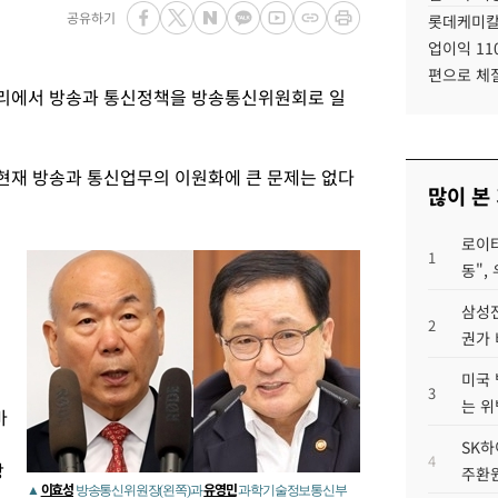
공유하기
롯데케미칼
업이익 11
편으로 체
리에서 방송과 통신정책을 방송통신위원회로 일
재 방송과 통신업무의 이원화에 큰 문제는 없다
많이 본
로이터
1
동",
삼성전
2
권가 
미국 
3
는 위
바
SK하
4
방
주환원
이효성
유영민
▲
방송통신위원장(왼쪽)과
과학기술정보통신부