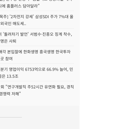
니에 홈플러스 담아달라"
목주] '2차전지 강세' 삼성SDI 주가 7%대 올
 외국인 매도세..
 '돌려차기 발언' 서범수·진종오 징계 착수,
2명은 사퇴
 매각 본입찰에 한화생명 흥국생명 한국투자
3곳 참여
분기 영업이익 6753억으로 66.9% 늘어, 민
은 13.5조
회 "연구개발직 주52시간 유연화 필요, 경직
경쟁력 저해"