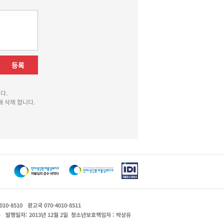
등록
다.
 삭제 합니다.
010-8510
광고국 070-4010-8511
운
발행일자: 2013년 12월 2일
청소년보호책임자 : 박상유