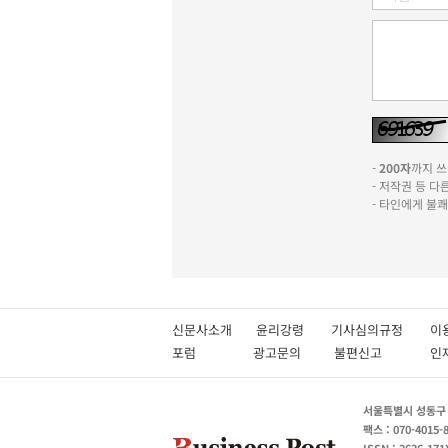
-
200자
까지 쓰실
- 저작권 등 
- 타인에게 불
신문사소개
윤리강령
기사심의규정
이
포럼
광고문의
불편신고
서울특별시 성동구 성
팩스 : 070-4015-
ISSN : 2636-171