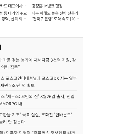
카드 대표이사 사
강정훈 iM뱅크 행장
성 등 대기업 주요
내부 이해도 높은 전략 전문가,
 경력, 신뢰 회복
'전국구 은행' 도약 속도 [2026
[2026년]
년]
사
 가뭄 겪는 농가에 재해자금 3천억 지원, 강
 역량 집중"
스 포스코인터내셔널과 포스코DX 지분 일부
 재원 2조5천억 확보
투스 '제우스: 오만의 신' 8월26일 출시, 진입
MMORPG 내..
고환율 기조' 극복 절실, 조좌진 '인바운드'
늘려 답 찾는다
정말] 민주당 민병덕 "홈플러스 정상화될 때까