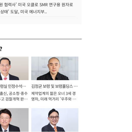
원 협력사' 미국 오클로 SMR 연구용 원자로
 상태' 도달, 미국 에너지부..
?
통령실 민정수석비
김정균 보령 및 보령홀딩스 대
 출신, 공소청·중수
제약업계의 젊은 오너 3세 경
표이사 사장
두고 검찰개혁 완수
영자, 미래 먹거리 '우주와 헬
년]
스케어' 공들여 [2026년]