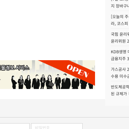
지 장바구
[오늘의 주
라, 코스피
국힘 윤리위
윤리위원 
KDB생명
금융지주 
가스공사 2
수용 미수금
반도체공학
된 규제가 