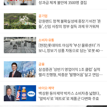
성과급 체계 불만에 3500명 결집
공기업
강원랜드 정책 불확실성에 중장기 비전 '흔
들', 신임 사장의 정부 설득 과제 무거워져
소비자·유통
[현장] 롯데마트 야심작 '부산 물류센터' 가
보니, 장보기 상품 자동으로 담는 '로봇 400
대' 장관
금융
삼섬증권 '상반기 영업이익 1조 클럽' 실적
랠리 진행형, 박종문 '발행어음' 달고 연임 향
하나
바이오·제약
백상환 동아제약 박카스 소비자층 넓혔다,
'얼박사'로 '레트로'로 제품군 다변화 주효