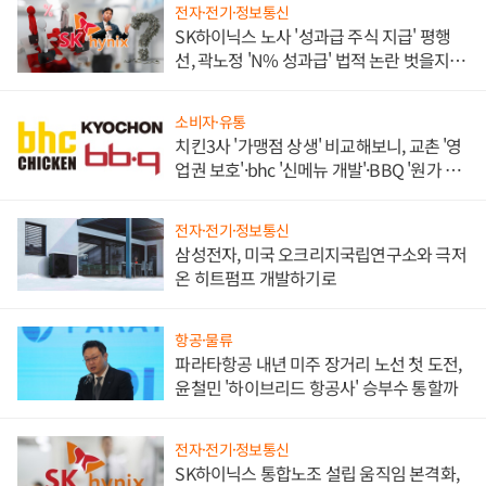
전자·전기·정보통신
SK하이닉스 노사 '성과급 주식 지급' 평행
선, 곽노정 'N% 성과급' 법적 논란 벗을지 주
목
소비자·유통
치킨3사 '가맹점 상생' 비교해보니, 교촌 '영
업권 보호'·bhc '신메뉴 개발'·BBQ '원가 부
담'
전자·전기·정보통신
삼성전자, 미국 오크리지국립연구소와 극저
온 히트펌프 개발하기로
항공·물류
파라타항공 내년 미주 장거리 노선 첫 도전,
윤철민 '하이브리드 항공사' 승부수 통할까
전자·전기·정보통신
SK하이닉스 통합노조 설립 움직임 본격화,