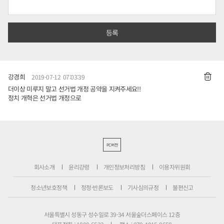
강경희
2019-07-12 07:03:39
더이상 미루지 말고 선거법 개정 공약을 지켜주세요!!
정치 개혁은 선거법 개정으로
PC버전
회사소개
윤리강령
개인정보처리방침
이용자위원회
청소년보호정책
정정·반론보도
기사심의규정
불편신고
서울특별시 성동구 성수일로 39-34 서울숲더스페이스 12층