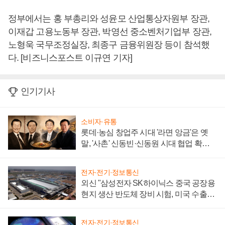
정부에서는 홍 부총리와 성윤모 산업통상자원부 장관,
이재갑 고용노동부 장관, 박영선 중소벤처기업부 장관,
노형욱 국무조정실장, 최종구 금융위원장 등이 참석했
다. [비즈니스포스트 이규연 기자]
인기기사
소비자·유통
롯데·농심 창업주 시대 '라면 앙금'은 옛
말, '사촌' 신동빈·신동원 시대 협업 확대
일로
전자·전기·정보통신
외신 "삼성전자 SK하이닉스 중국 공장용
현지 생산 반도체 장비 시험, 미국 수출통
제 대비"
전자·전기·정보통신