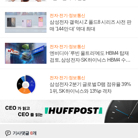
전자·전기·정보통신
삼성전자 갤럭시 Z 폴드8 시리즈 사전 판
매 '144만 대' 역대 최대
전자·전기·정보통신
엔비디아 '루빈 울트라'에도 HBM4 탑재
검토, 삼성전자·SK하이닉스 HBM4 수율
에 주도권 갈린다
전자·전기·정보통신
삼성전자 2분기 글로벌 D램 점유율 39%
1위, SK하이닉스와 13%p 격차
기사댓글
0
개