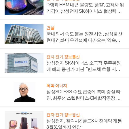
D램과 HBM 내년 물량도 '품절', 고객사 위
기감이 삼성전자 SK하이닉스 협상력 더
키워
건설
국내외서 속도 붙는 원전 사업, 삼성물산·
현대건설·대우건설에 다가오는 '약속의
시간'
전자·전기·정보통신
삼성전자 SK하이닉스 소극적 주주환원
에 해외 증권가 비판, "반도체 호황 지속
성 의문"
화학·에너지
삼성SDI ESS 수요 급증에 북미 증설 타
진, 최주선 스텔란티스·GM 합작공장 건
설 재추진하나
전자·전기·정보통신
삼성전자, 갤럭시Z 폴드8 사전예약 개통
8월31일까지 연장