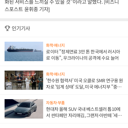
화된 서비스를 느끼실 수 있을 것”이라고 말했다. [비즈니
스포스트 윤휘종 기자]
인기기사
화학·에너지
로이터 "정제연료 3만 톤 한국에서 러시아
로 이동", 우크라이나의 공격에 수요 늘어
화학·에너지
'한수원 협력사' 미국 오클로 SMR 연구용 원
자로 '임계 상태' 도달, 미국 에너지부 "중요
한 이정표"
자동차·부품
현대차 올해 SUV 국내 베스트셀러 톱10에
서 싼타페만 자리매김, 그랜저·아반떼 '세단
쌍끌이'로 내수 방어