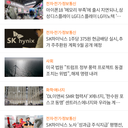
전자·전기·정보통신
아이폰18 '메모리 부족'에 출시 지연되나, 삼
성디스플레이 LG디스플레이 LG이노텍 '탈
애플' 수익 다각화 속도
전자·전기·정보통신
SK하이닉스 1주당 375원 현금배당 실시, 추
가 주주환원 계획 9월 공개 예정
사회
미국 법원 "트럼프 정부 풍력 프로젝트 동결
조치는 위법", 해제 명령 내려
화학·에너지
'DL이앤씨 SMR 협력사' X에너지, '한수원 포
스코 동맹' 센트러스에너지와 우라늄 계약
체결
전자·전기·정보통신
SK하이닉스 노사 '성과급 주식지급' 평행선,