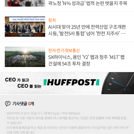
곽노정 'N% 성과급' 법적 논란 벗을지 주목
정치
AI시대 맞아 25년 만에 전력산업 구조개편
시동, '발전5사 통합' 넘어 '한전 지주사' 재편
론도
전자·전기·정보통신
SK하이닉스, 용인 'Y2' 팹과 청주 'M17' 팹
건설에 54조 투자 결정
기사댓글
0
개
200자까지 쓰실 수 있습니다. (현재 0 byte / 최대 400byte)
저작권 등 다른 사람의 권리를 침해하거나 명예를 훼손하는 댓글은 관련 법률에 의해 제재를 받을
수 있습니다.
타인에게 불쾌감을 주는 욕설 등 비하하는 단어가 내용에 포함되거나 인신공격성 글은 관리자의 판
단에 의해 삭제 합니다.