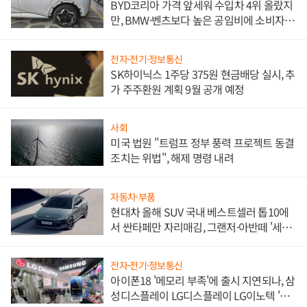
BYD코리아 가격 앞세워 수입차 4위 올랐지
만, BMW·벤츠보다 높은 공임비에 소비자
불만 폭발
전자·전기·정보통신
SK하이닉스 1주당 375원 현금배당 실시, 추
가 주주환원 계획 9월 공개 예정
사회
미국 법원 "트럼프 정부 풍력 프로젝트 동결
조치는 위법", 해제 명령 내려
자동차·부품
현대차 올해 SUV 국내 베스트셀러 톱10에
서 싼타페만 자리매김, 그랜저·아반떼 '세단
쌍끌이'로 내수 방어
전자·전기·정보통신
아이폰18 '메모리 부족'에 출시 지연되나, 삼
성디스플레이 LG디스플레이 LG이노텍 '탈