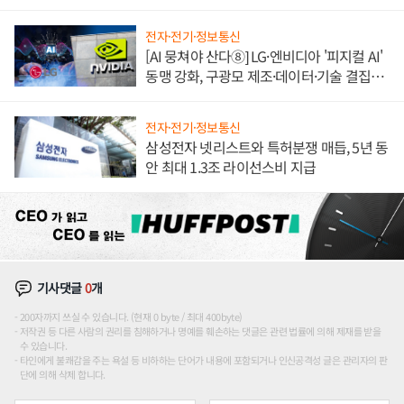
애플' 수익 다각화 속도
전자·전기·정보통신
[AI 뭉쳐야 산다⑧] LG·엔비디아 '피지컬 AI'
동맹 강화, 구광모 제조·데이터·기술 결집
해 종합 로보틱스 기업으로
전자·전기·정보통신
삼성전자 넷리스트와 특허분쟁 매듭, 5년 동
안 최대 1.3조 라이선스비 지급
기사댓글
0
개
200자까지 쓰실 수 있습니다. (현재 0 byte / 최대 400byte)
저작권 등 다른 사람의 권리를 침해하거나 명예를 훼손하는 댓글은 관련 법률에 의해 제재를 받을
수 있습니다.
타인에게 불쾌감을 주는 욕설 등 비하하는 단어가 내용에 포함되거나 인신공격성 글은 관리자의 판
단에 의해 삭제 합니다.