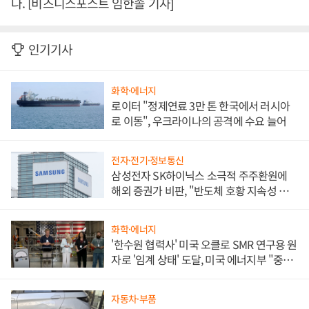
다. [비즈니스포스트 임한솔 기자]
인기기사
화학·에너지
로이터 "정제연료 3만 톤 한국에서 러시아
로 이동", 우크라이나의 공격에 수요 늘어
전자·전기·정보통신
삼성전자 SK하이닉스 소극적 주주환원에
해외 증권가 비판, "반도체 호황 지속성 의
문"
화학·에너지
'한수원 협력사' 미국 오클로 SMR 연구용 원
자로 '임계 상태' 도달, 미국 에너지부 "중요
한 이정표"
자동차·부품