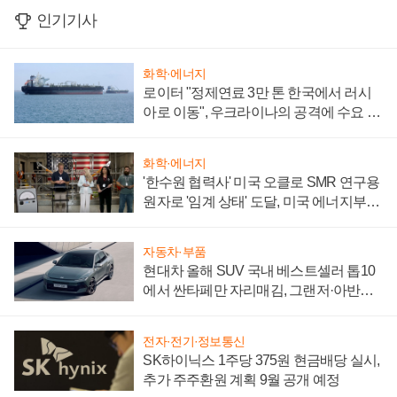
인기기사
화학·에너지
로이터 "정제연료 3만 톤 한국에서 러시
아로 이동", 우크라이나의 공격에 수요 늘
어
화학·에너지
'한수원 협력사' 미국 오클로 SMR 연구용
원자로 '임계 상태' 도달, 미국 에너지부
"중요한 이정표"
자동차·부품
현대차 올해 SUV 국내 베스트셀러 톱10
에서 싼타페만 자리매김, 그랜저·아반떼
'세단 쌍끌이'로 내수 방어
전자·전기·정보통신
SK하이닉스 1주당 375원 현금배당 실시,
추가 주주환원 계획 9월 공개 예정