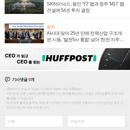
SK하이닉스, 용인 'Y2' 팹과 청주 'M17' 팹
건설에 54조 투자 결정
정치
AI시대 맞아 25년 만에 전력산업 구조개
편 시동, '발전5사 통합' 넘어 '한전 지주사'
재편론도
기사댓글
0
개
200자까지 쓰실 수 있습니다. (현재 0 byte / 최대 400byte)
저작권 등 다른 사람의 권리를 침해하거나 명예를 훼손하는 댓글은 관련 법률에 의해 제재
를 받을 수 있습니다.
타인에게 불쾌감을 주는 욕설 등 비하하는 단어가 내용에 포함되거나 인신공격성 글은 관
리자의 판단에 의해 삭제 합니다.