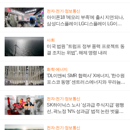
전자·전기·정보통신
아이폰18 '메모리 부족'에 출시 지연되나,
삼성디스플레이 LG디스플레이 LG이노
텍 '탈애플' 수익 다각화 속도
사회
미국 법원 "트럼프 정부 풍력 프로젝트 동
결 조치는 위법", 해제 명령 내려
화학·에너지
'DL이앤씨 SMR 협력사' X에너지, '한수원
포스코 동맹' 센트러스에너지와 우라늄
계약 체결
전자·전기·정보통신
SK하이닉스 노사 '성과급 주식지급' 평행
선, 곽노정 'N% 성과급' 법적 논란 벗을지
주목
전자·전기·정보통신