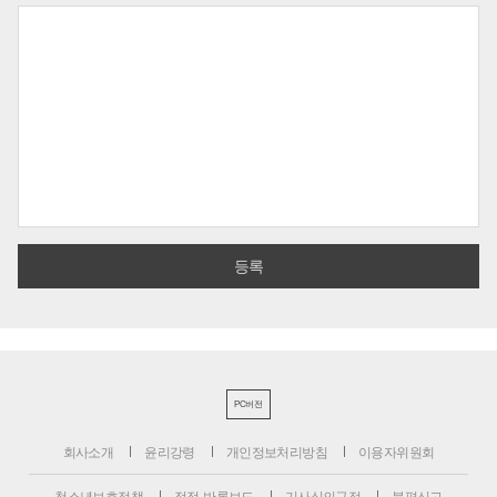
PC버전
회사소개
윤리강령
개인정보처리방침
이용자위원회
청소년보호정책
정정·반론보도
기사심의규정
불편신고