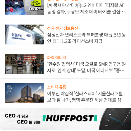
[AI 뭉쳐야 산다⑧] LG·엔비디아 '피지컬 AI'
동맹 강화, 구광모 제조·데이터·기술 결집
해 종합 로보틱스 기업으로
전자·전기·정보통신
삼성전자 넷리스트와 특허분쟁 매듭, 5년 동
안 최대 1.3조 라이선스비 지급
화학·에너지
'한수원 협력사' 미국 오클로 SMR 연구용 원
자로 '임계 상태' 도달, 미국 에너지부 "중요
한 이정표"
소비자·유통
이부진 야심작 '신라스테이' 서울신라호텔
보다 잘 나가, 평택·주문진·해남·건대로 성
장판 더 넓힌다