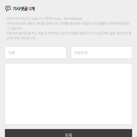
기사댓글
0
개
200자까지 쓰실 수 있습니다. (현재 0 byte / 최대 400byte)
저작권 등 다른 사람의 권리를 침해하거나 명예를 훼손하는 댓글은 관련 법률에 의해 제재를 받을
수 있습니다.
타인에게 불쾌감을 주는 욕설 등 비하하는 단어가 내용에 포함되거나 인신공격성 글은 관리자의 판
단에 의해 삭제 합니다.