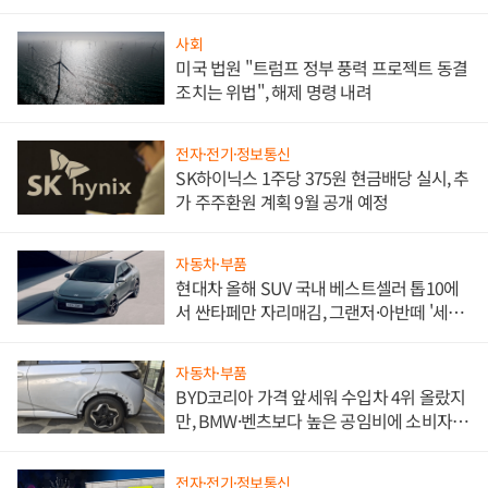
사회
미국 법원 "트럼프 정부 풍력 프로젝트 동결
조치는 위법", 해제 명령 내려
전자·전기·정보통신
SK하이닉스 1주당 375원 현금배당 실시, 추
가 주주환원 계획 9월 공개 예정
자동차·부품
현대차 올해 SUV 국내 베스트셀러 톱10에
서 싼타페만 자리매김, 그랜저·아반떼 '세단
쌍끌이'로 내수 방어
자동차·부품
BYD코리아 가격 앞세워 수입차 4위 올랐지
만, BMW·벤츠보다 높은 공임비에 소비자
불만 폭발
전자·전기·정보통신