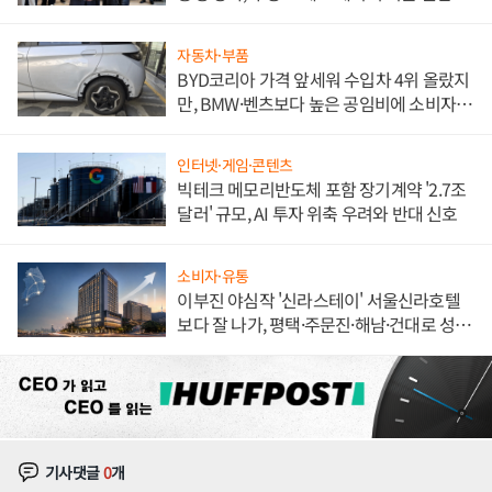
해 종합 로보틱스 기업으로
자동차·부품
BYD코리아 가격 앞세워 수입차 4위 올랐지
만, BMW·벤츠보다 높은 공임비에 소비자
불만 폭발
인터넷·게임·콘텐츠
빅테크 메모리반도체 포함 장기계약 '2.7조
달러' 규모, AI 투자 위축 우려와 반대 신호
소비자·유통
이부진 야심작 '신라스테이' 서울신라호텔
보다 잘 나가, 평택·주문진·해남·건대로 성
장판 더 넓힌다
기사댓글
0
개