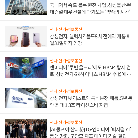
국내외서 속도 붙는 원전 사업, 삼성물산·현
대건설·대우건설에 다가오는 '약속의 시간'
전자·전기·정보통신
삼성전자, 갤럭시Z 폴드8 사전예약 개통 8
월31일까지 연장
전자·전기·정보통신
엔비디아 '루빈 울트라'에도 HBM4 탑재 검
토, 삼성전자·SK하이닉스 HBM4 수율에 주
도권 갈린다
전자·전기·정보통신
삼성전자 넷리스트와 특허분쟁 매듭, 5년 동
안 최대 1.3조 라이선스비 지급
전자·전기·정보통신
[AI 뭉쳐야 산다⑧] LG·엔비디아 '피지컬 AI'
동맹 강화, 구광모 제조·데이터·기술 결집