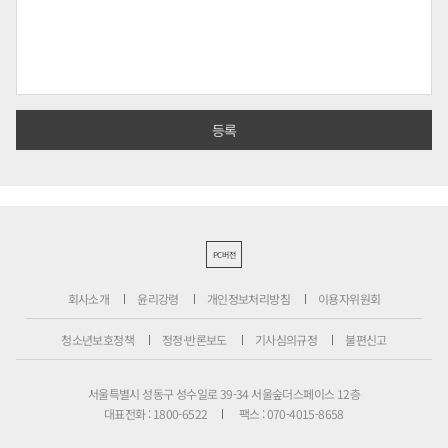
PC버전
회사소개
윤리강령
개인정보처리방침
이용자위원회
청소년보호정책
정정·반론보도
기사심의규정
불편신고
서울특별시 성동구 성수일로 39-34 서울숲더스페이스 12층
대표전화 : 1800-6522
팩스 : 070-4015-8658