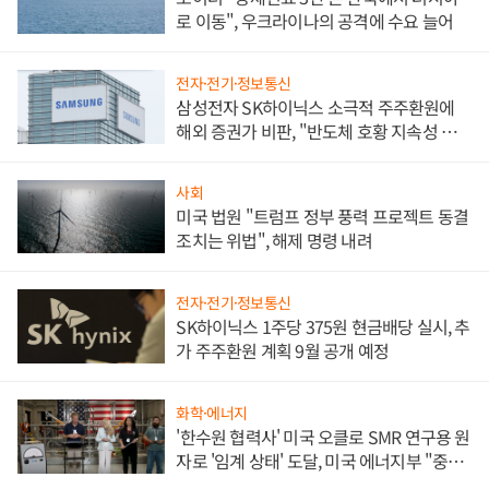
로 이동", 우크라이나의 공격에 수요 늘어
전자·전기·정보통신
삼성전자 SK하이닉스 소극적 주주환원에
해외 증권가 비판, "반도체 호황 지속성 의
문"
사회
미국 법원 "트럼프 정부 풍력 프로젝트 동결
조치는 위법", 해제 명령 내려
전자·전기·정보통신
SK하이닉스 1주당 375원 현금배당 실시, 추
가 주주환원 계획 9월 공개 예정
화학·에너지
'한수원 협력사' 미국 오클로 SMR 연구용 원
자로 '임계 상태' 도달, 미국 에너지부 "중요
한 이정표"