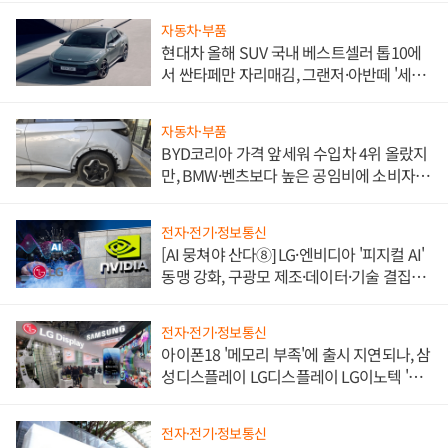
자동차·부품
현대차 올해 SUV 국내 베스트셀러 톱10에
서 싼타페만 자리매김, 그랜저·아반떼 '세단
쌍끌이'로 내수 방어
자동차·부품
BYD코리아 가격 앞세워 수입차 4위 올랐지
만, BMW·벤츠보다 높은 공임비에 소비자
불만 폭발
전자·전기·정보통신
[AI 뭉쳐야 산다⑧] LG·엔비디아 '피지컬 AI'
동맹 강화, 구광모 제조·데이터·기술 결집
해 종합 로보틱스 기업으로
전자·전기·정보통신
아이폰18 '메모리 부족'에 출시 지연되나, 삼
성디스플레이 LG디스플레이 LG이노텍 '탈
애플' 수익 다각화 속도
전자·전기·정보통신