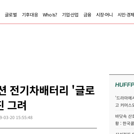
글로벌
기후대응
Who Is?
기업·산업
금융
시장·머니
시민·경
HUFF
션 전기차배터리 '글로
'드라마에서
진 그려
고 커머스
바닷속 산
9-03-20 15:55:48
황 : 한국