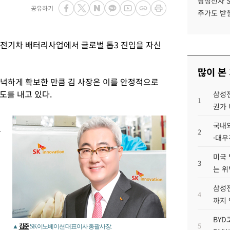
삼성전자 
공유하기
주가도 받칠
전기차 배터리사업에서 글로벌 톱3 진입을 자신
많이 본
넉하게 확보한 만큼 김 사장은 이를 안정적으로
도를 내고 있다.
삼성전
1
권가 
국내외
공
2
·대우
미국 
3
는 위
삼성전
4
까지
BYD
5
김준
▲
SK이노베이션 대표이사 총괄사장.