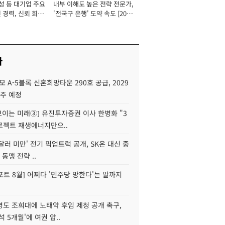
성 등 대기업 주요
내부 이해도 높은 전략 전문가,
 경력, 신뢰 회복
'전국구 은행' 도약 속도 [2026
[2026년]
년]
사
모 A-5블록 신혼희망타운 290호 공급, 2029
입주 예정
 보이는 미래③] 유진투자증권 이사 한병화 "3
로젝트 재생에너지만으..
 달러 미만' 전기 픽업트럭 공개, SK온 대신 중
 동맹 전략 ..
트 8월] 어쩌다 '민주당 망한다'는 말까지
병도 조희대에 노태악 후임 제청 공개 촉구,
석 5개월'에 여권 압..