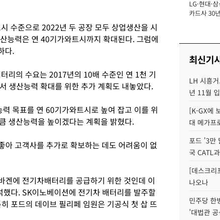
LG·현대·삼
장
카드사 30년
에 '초집중' 
시 수준으로 2022년 두 공장 모두 상업생산을 시
산능력은 연 40기가와트시까지 확대된다. 그럼에
하다.
최신기
터리의 수요는 2017년의 10배 수준인 연 1천 기
LH 시흥거
 생산능력 확대를 위한 추가 계획도 내놓았다.
년 11월 
능력 목표를 연 60기가와트시로 높여 잡고 이를 위
[K-GX에
큼 생산능력을 높이겠다는 계획을 밝혔다.
대 메가프
포드 '3만
좋아 고객사를 추가로 확보하는 데도 어려움이 없
국 CATL과
[데스크리포
바겐에 전기차배터리를 공급하기 위한 것인데 이
나오나
석했다. SK이노베이션에 전기차 배터리를 발주할
민주당 한
히 포드의 데이브 필리페 임원은 기공식 첫 삽 뜨
'대법관 공