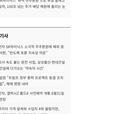
SK하이닉스 '파격 주주환원'으로 투심 달래고
까, 100조 넘는 추가 배당 재원에 쏠리는 눈
 기사
자 SK하이닉스 소극적 주주환원에 해외 증
비판, "반도체 호황 지속성 의문"
서 속도 붙는 원전 사업, 삼성물산·현대건설
건설에 다가오는 '약속의 시간'
법원 "트럼프 정부 풍력 프로젝트 동결 조치
법", 해제 명령 내려
자, 갤럭시Z 폴드8 사전예약 개통 8월31일
 연장
코리아 가격 앞세워 수입차 4위 올랐지만,