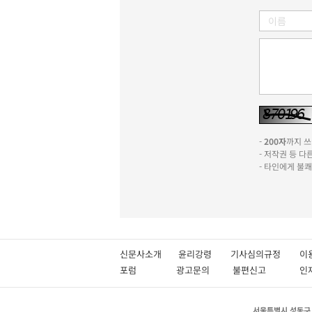
-
200자
까지 쓰실
- 저작권 등 
- 타인에게 불
신문사소개
윤리강령
기사심의규정
이
포럼
광고문의
불편신고
서울특별시 성동구 성