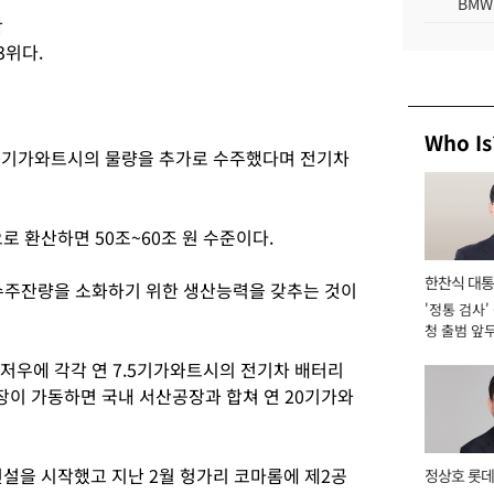
BMW
학
3위다.
Who Is
00기가와트시의 물량을 추가로 수주했다며 전기차
 환산하면 50조~60조 원 수준이다.
한찬식 대
수주잔량을 소화하기 위한 생산능력을 갖추는 것이
'정통 검사'
서관
청 출범 앞
맡아 [2026
저우에 각각 연 7.5기가와트시의 전기차 배터리
공장이 가동하면 국내 서산공장과 합쳐 연 20기가와
건설을 시작했고 지난 2월 헝가리 코마롬에 제2공
정상호 롯데