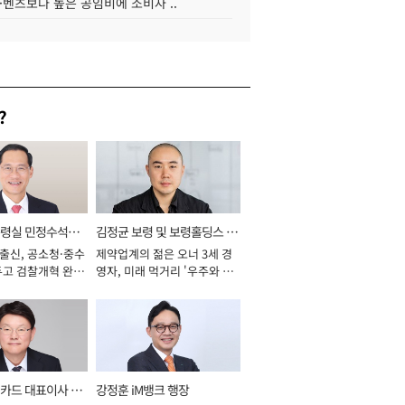
·벤츠보다 높은 공임비에 소비자 ..
?
통령실 민정수석비
김정균 보령 및 보령홀딩스 대
 출신, 공소청·중수
제약업계의 젊은 오너 3세 경
표이사 사장
두고 검찰개혁 완수
영자, 미래 먹거리 '우주와 헬
년]
스케어' 공들여 [2026년]
카드 대표이사 사
강정훈 iM뱅크 행장