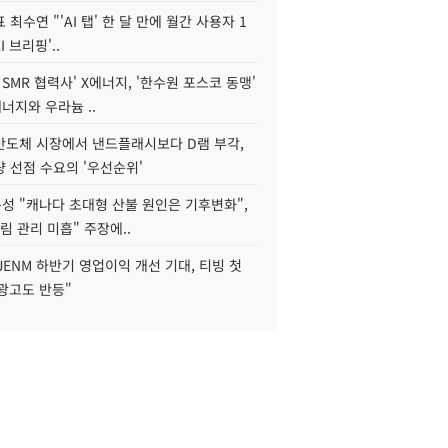
 최수연 "'AI 탭' 한 달 만에 월간 사용자 1
I 브리핑'..
 SMR 협력사' X에너지, '한수원 포스코 동맹'
너지와 우라늄 ..
리반도체 시장에서 낸드플래시보다 D램 부각,
 선점 수요의 '우선순위'
성 "캐나다 초대형 산불 원인은 기후변화",
림 관리 미흡" 주장에..
JENM 하반기 영업이익 개선 기대, 티빙 첫
광고도 반등"