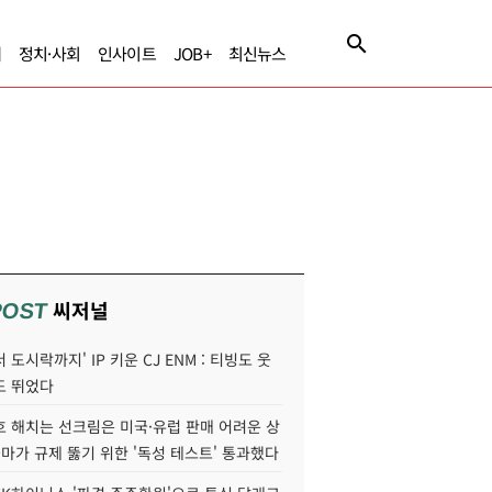
제
정치·사회
인사이트
JOB+
최신뉴스
씨저널
POST
 도시락까지' IP 키운 CJ ENM : 티빙도 웃
도 뛰었다
호 해치는 선크림은 미국·유럽 판매 어려운 상
콜마가 규제 뚫기 위한 '독성 테스트' 통과했다