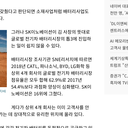
네이버 대표
 갖췄다고 판단되면 소재사업처럼 배터리사업도
천만 명, 'A
다.
'DL이앤씨
센트러스에
그러나 SK이노베이션이 김 사장의 뜻대로
글로벌 전기차 배터리시장의 톱3에 진입하
AI 메모
는 일이 쉽지 않을 수 있다.
고객사 물량
세계기상특
배터리시장 조사기관 SNE리서치에 따르면
트럼프 "산
2018년 CATL, 파나소닉, BYD, LG화학 등
상위 4개 회사의 글로벌 전기차 배터리시장
증권가 "C
점유율은 모두 합해 62.9%로 2017년
흑자에 TV
54.4%보다 과점화 양상이 심화됐다. SK이
차 배
노베이션은 16위에 그쳤다.
게다가 상위 4개 회사는 이미 고객사를 안
는 데 상대적으로 유리한 위치에 올라 있다.
차에 각각 전기차 배터리를 독점적으로 공급하고 있