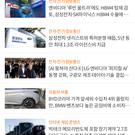
전자·전기·정보통신
엔비디아 '루빈 울트라'에도 HBM4 탑재 검
토, 삼성전자·SK하이닉스 HBM4 수율에 주
도권 갈린다
전자·전기·정보통신
삼성전자 넷리스트와 특허분쟁 매듭, 5년 동
안 최대 1.3조 라이선스비 지급
전자·전기·정보통신
[AI 뭉쳐야 산다⑧] LG·엔비디아 '피지컬 AI'
동맹 강화, 구광모 제조·데이터·기술 결집
해 종합 로보틱스 기업으로
자동차·부품
BYD코리아 가격 앞세워 수입차 4위 올랐지
만, BMW·벤츠보다 높은 공임비에 소비자
불만 폭발
인터넷·게임·콘텐츠
빅테크 메모리반도체 포함 장기계약 '2.7조