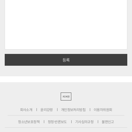
PC버전
회사소개
윤리강령
개인정보처리방침
이용자위원회
청소년보호정책
정정·반론보도
기사심의규정
불편신고