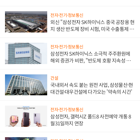
전자·전기·정보통신
외신 "삼성전자 SK하이닉스 중국 공장용 현
지 생산 반도체 장비 시험, 미국 수출통제 대
비"
전자·전기·정보통신
삼성전자 SK하이닉스 소극적 주주환원에
해외 증권가 비판, "반도체 호황 지속성 의
문"
건설
국내외서 속도 붙는 원전 사업, 삼성물산·현
대건설·대우건설에 다가오는 '약속의 시간'
전자·전기·정보통신
삼성전자, 갤럭시Z 폴드8 사전예약 개통 8
월31일까지 연장