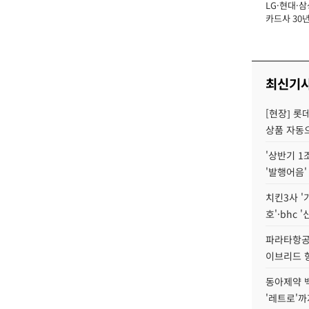
LG·현대·삼
장
카드사 30년
에 '초집중' 
최신기
[현장] 롯
상품 자동으
'상반기 1
'발행어음'
치킨3사 '
호'·bhc '
파라타항공 
이브리드 
동아제약 
'레트로'까