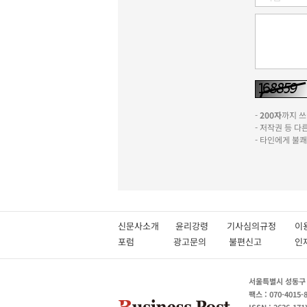
-
200자
까지 쓰실
- 저작권 등 
- 타인에게 불
신문사소개
윤리강령
기사심의규정
이
포럼
광고문의
불편신고
서울특별시 성동구 성
팩스 : 070-4015-
ISSN : 2636-171