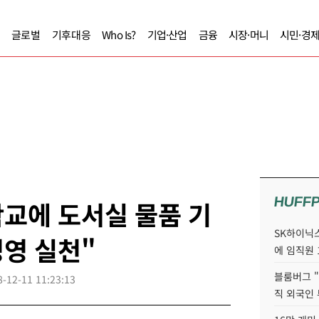
글로벌
기후대응
Who Is?
기업·산업
금융
시장·머니
시민·경
HUFF
교에 도서실 물품 기
SK하이닉스
경영 실천"
에 임직원 
블룸버그 "
8-12-11 11:23:13
직 외국인