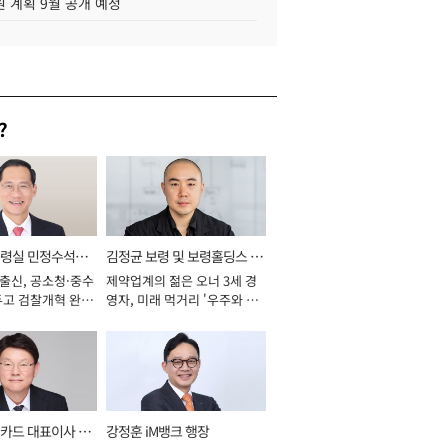
 계획 9월 공개 예정
?
통령실 민정수석비
김정균 보령 및 보령홀딩스 대
 출신, 공소청·중수
제약업계의 젊은 오너 3세 경
표이사 사장
두고 검찰개혁 완수
영자, 미래 먹거리 '우주와 헬
년]
스케어' 공들여 [2026년]
카드 대표이사 사
강정훈 iM뱅크 행장