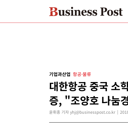
기업과산업
항공·물류
대한항공 중국 소학
증, "조양호 나눔
윤휘종 기자 yhj@businesspost.co.kr
201