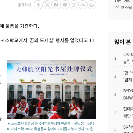
16만 개미
공유하기
주' 코스닥
에 물품을 기증한다.
사소학교에서 ‘꿈의 도서실’ 행사를 열었다고 11
많이 본
로이터
1
동",
'한수
국
2
'임계
홍
BYD
3
BMW
현대차
4
페만 
중
▲ 고광호 대한항공 중국지역본부장이 10일 중국 윈난성 리장시
SK하
바이사 소학교에서 학생들과 함께 이야기를 나누고 있다. <대한
5