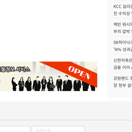
KCC 실리
진 수익성 
케빈 워시의
부의 압박
SK하이닉스
'N% 성과
신한저축은
금융 이어 
강원랜드 정
장 정부 