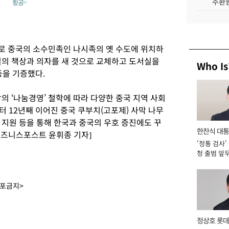
주환원
항공>
교로 중국의 소수민족인 나시족의 옛 수도에 위치하
실의 책상과 의자를 새 것으로 교체하고 도서실을
Who Is
등을 기증했다.
의 ‘나눔경영’ 철학에 따라 다양한 중국 지역 사회
터 12년째 이어진 중국 쿠부치(고포제) 사막 나무
 지원 등을 통해 한국과 중국의 우호 증진에도 꾸
한찬식 대
비즈니스포스트 윤휘종 기자]
'정통 검사'
서관
청 출범 앞
맡아 [2026
배포금지>
정상호 롯데