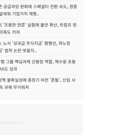
콘 공급과잉 완화에 스페셜티 전환 속도, 정몽
앞세워 기업가치 재평..
 '조용한 연준' 실험에 불안 확산, 트럼프 정
 의혹도 커져
 노사 '성과급 주식지급' 평행선, 곽노정
급' 법적 논란 벗을지..
행 그룹 핵심과제 선봉장 역할, 채수웅 포용
AX도 성과
책 불확실성에 중장기 비전 '흔들', 신임 사
설득 과제 무거워져