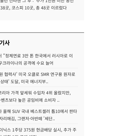
 울린 신라젠 그 후 : '주가 1천원 미만 동전
 38곳, 코스피 10곳, 총 48곳 이르렀다
 기사
 "정제연료 3만 톤 한국에서 러시아로 이
 우크라이나의 공격에 수요 늘어
원 협력사' 미국 오클로 SMR 연구용 원자로
 상태' 도달, 미국 에너지부..
코리아 가격 앞세워 수입차 4위 올랐지만,
·벤츠보다 높은 공임비에 소비자 ..
 올해 SUV 국내 베스트셀러 톱10에서 싼타
자리매김, 그랜저·아반떼 '세단..
이닉스 1주당 375원 현금배당 실시, 추가 주