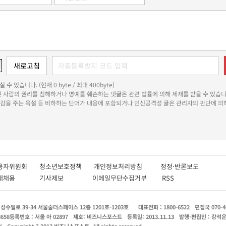
 수 있습니다. (현재 0 byte / 최대 400byte)
다른 사람의 권리를 침해하거나 명예를 훼손하는 댓글은 관련 법률에 의해 제재를 받을 수 있습니
쾌감을 주는 욕설 등 비하하는 단어가 내용에 포함되거나 인신공격성 글은 관리자의 판단에 의해
용자위원회
청소년보호정책
개인정보처리방침
정정·반론보도
인재채용
기사제보
이메일무단수집거부
RSS
수일로 39-34 서울숲더스페이스 12층 1201호-1203호
대표전화 : 1800-6522
편집국 070-4
8658
등록번호 : 서울 아 02897
제호: 비즈니스포스트
등록일: 2013.11.13
발행·편집인 : 강석
X
Copyright ? 2013 비즈니스포스트. All rights reserved.