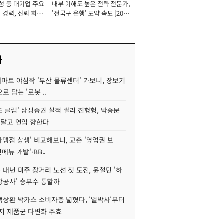
성 등 대기업 주요
내부 이해도 높은 전략 전문가,
 경력, 신뢰 회복
'전국구 은행' 도약 속도 [2026
[2026년]
년]
사
데마트 야심작 '부산 물류센터' 가보니, 장보기
로 담는 '로봇 ..
조 클럽' 삼성증권 실적 랠리 진행형, 박종문
 달고 연임 향한다
가맹점 상생' 비교해보니, 교촌 '영업권 보
신메뉴 개발'·BB..
내년 미주 장거리 노선 첫 도전, 윤철민 '하
항공사' 승부수 통할까
백상환 박카스 소비자층 넓혔다, '얼박사'부터
지 제품군 다변화 주효