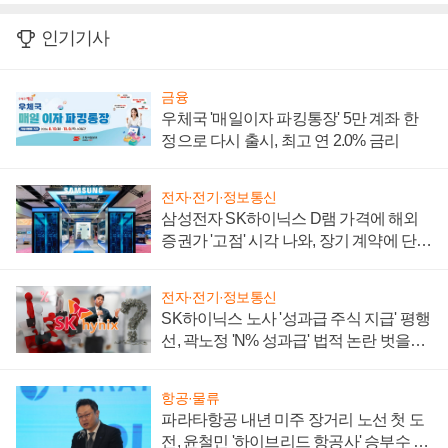
인기기사
금융
우체국 '매일이자 파킹통장' 5만 계좌 한
정으로 다시 출시, 최고 연 2.0% 금리
전자·전기·정보통신
삼성전자 SK하이닉스 D램 가격에 해외
증권가 '고점' 시각 나와, 장기 계약에 단점
부각
전자·전기·정보통신
SK하이닉스 노사 '성과급 주식 지급' 평행
선, 곽노정 'N% 성과급' 법적 논란 벗을지
주목
항공·물류
파라타항공 내년 미주 장거리 노선 첫 도
전, 윤철민 '하이브리드 항공사' 승부수 통