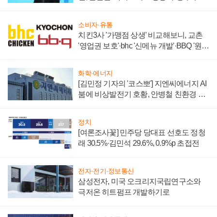
할까
소비자·유통
치킨3사 '가맹점 상생' 비교해보니, 교촌
'영업권 보호'·bhc '신메뉴 개발'·BBQ '원가
부담'
화학·에너지
[김민정 기자의 '코스뽀'] 지엔씨에너지 AI
붐에 비상발전기 호황, 안병철 친환경 에
너지 발전전문기업 향한다
정치
[여론조사꽃] 민주당 당대표 선호도 정청
래 30.5%·김민석 29.6%, 0.9%p 초접전
전자·전기·정보통신
삼성전자, 미국 오크리지국립연구소와
극저온 히트펌프 개발하기로